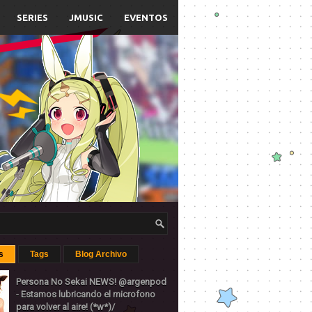
SERIES
JMUSIC
EVENTOS
s
Tags
Blog Archivo
Persona No Sekai NEWS! @argenpod
- Estamos lubricando el microfono
para volver al aire! (*w*)/