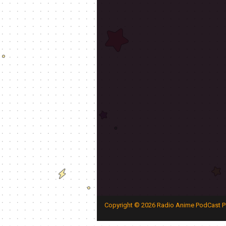
Copyright ©
2026
Radio Anime PodCast P