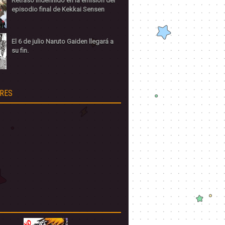
Retraso indefinido en la emisión del
episodio final de Kekkai Sensen
El 6 de julio Naruto Gaiden llegará a
su fin.
RES