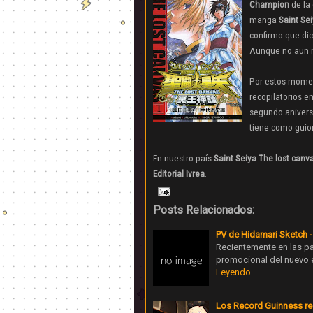
Champion
de la
manga
Saint Se
confirmo que di
Aunque no aun n
Por estos mome
recopilatorios 
segundo anivers
tiene como guio
En nuestro país
Saint Seiya The lost canv
Editorial Ivrea
.
Posts Relacionados:
PV de Hidamari Sketch 
Recientemente en las pa
promocional del nuevo 
Leyendo
Los Record Guinness re