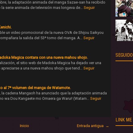
mbre, la adaptación animada del manga Sazae-san ha recibido
 la serie animada de televisión mas longeva de…
Seguir
enichi.
ble un video promocional de la nueva OVA de Shijou Saikyou
compañara la salida del 53ª tomo del manga. A…
Seguir
SEGUIDO
 Madoka Magica contara con una nueva mahou shojo.
alización, el sitio web de Madoka Magica ha dejado ver una
e apreciarse a una nueva mahou shojo que tend…
Seguir
to al 7ª volumen del manga de Watamote.
eb, la cadena Mangaoh ha anunciado que la adaptación animada
 no wa Dou Kangaete mo Omaera ga Warui! (Watam…
Seguir
LINK ME
Inicio
Entrada antigua →