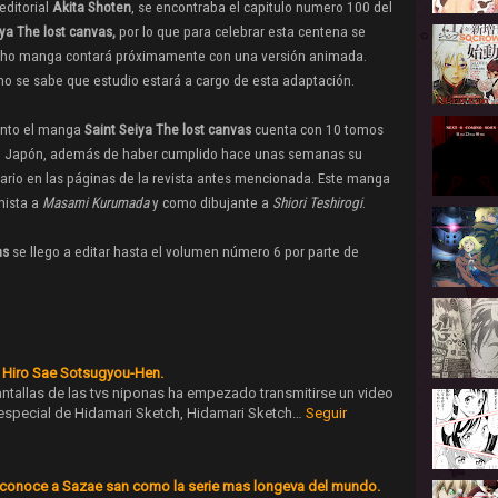
 editorial
Akita Shoten
, se encontraba el capitulo numero 100 del
iya The lost canvas,
por lo que para celebrar esta centena se
cho manga contará próximamente con una versión animada.
o se sabe que estudio estará a cargo de esta adaptación.
nto el manga
Saint Seiya The lost canvas
cuenta con 10 tomos
en Japón, además de haber cumplido hace unas semanas
su
ario en las páginas de la revista antes mencionada
. Este manga
nista a
Masami Kurumada
y como dibujante a
Shiori Teshirogi
.
as
se llego a editar hasta el volumen número 6 por parte de
- Hiro Sae Sotsugyou-Hen.
ntallas de las tvs niponas ha empezado transmitirse un video
especial de Hidamari Sketch, Hidamari Sketch…
Seguir
conoce a Sazae san como la serie mas longeva del mundo.