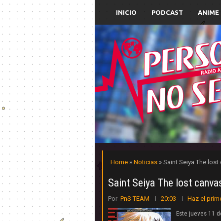
INICIO
PODCAST
ANIME
Home
»
Noticias
» Saint Seiya The lost
Saint Seiya The lost canvas
Por
PnS TEAM
20:03
Haz el prim
Este jueves 11 