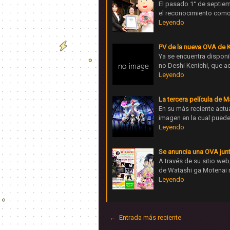
El pasado 1° de septie
el reconocimiento como
Leyendo
PV de la nueva OVA de K
Ya se encuentra disponi
no Deshi Kenichi, que a
Leyendo
La tercera película de
En su más reciente actu
imagen en la cual pued
Leyendo
Se anuncia una OVA jun
A través de su sitio w
de Watashi ga Motenai
Leyendo
← Entrada más reciente