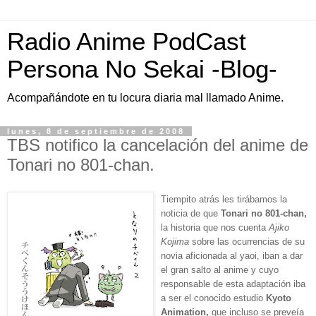
Radio Anime PodCast
Persona No Sekai -Blog-
Acompañándote en tu locura diaria mal llamado Anime.
lunes, 8 de septiembre de 2008
TBS notifico la cancelación del anime de
Tonari no 801-chan.
Tiempito atrás les tirábamos la
noticia de que
Tonari no 801-chan,
la
historia que nos cuenta
Ajiko
Kojima
sobre
las ocurrencias de su
novia
aficionada al yaoi, iban a dar
el gran salto al anime y cuyo
responsable de esta adaptación iba
a ser el conocido estudio
Kyoto
Animation,
que
incluso se preveía