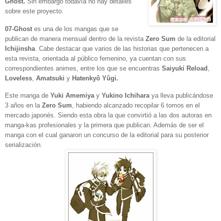
Ghost.
Sin embargo todavía no hay detalles
sobre este proyecto.
07-Ghost
es una de los mangas que se
publican de manera mensual dentro de la
revista
Zero Sum
de la editorial
Ichijinsha
. Cabe destacar que varios de las historias que pertenecen a
esta revista, orientada al público femenino, ya cuentan con sus
correspondientes animes, entre los que se encuentras
Saiyuki Reload
,
Loveless
,
Amatsuki
y
Hatenkyô Yûgi.
Este manga de
Yuki Amemiya
y
Yukino Ichihara
ya lleva publicándose
3 años en la
Zero Sum
, habiendo alcanzado recopilar 6 tomos en el
mercado japonés. Siendo esta obra la que convirtió a las dos autoras en
manga-kas profesionales y la primera que publican. Además de ser el
manga con el cual ganaron un concurso de la editorial para su posterior
serialización.