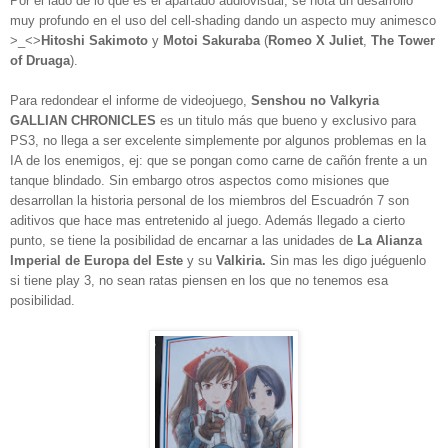
Por el lado de lo que es el apartado audiovisual, se nota un desarrollo
muy profundo en el uso del
cell-shading dando un aspecto muy animesco
>_<>
Hitoshi
Sakimoto
y
Motoi
Sakuraba
(
Romeo X Juliet
,
The Tower
of Druaga
).
Para redondear el informe de videojuego,
Senshou no Valkyria
GALLIAN CHRONICLES
es un titulo más que bueno y exclusivo para
PS3, no llega a ser excelente simplemente por algunos problemas en la
IA de los enemigos, ej: que se pongan como carne de cañón frente a un
tanque blindado. Sin embargo otros aspectos como misiones que
desarrollan la historia personal de los miembros del Escuadrón 7 son
aditivos que hace mas entretenido al juego. Además llegado a cierto
punto, se tiene la posibilidad de encarnar a las unidades de
La
Alianza
Imperial de Europa del Este
y su
Valkiria.
Sin mas les digo juéguenlo
si tiene play 3, no sean ratas piensen en los que no tenemos esa
posibilidad.