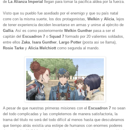
de
La
Alianza Imperial
llegan para tomar la pacifica aldea por la fuerza.
Visto que su pueblo fue asediado por el enemigo y que su país natal
corre con la misma suerte, los dos protagonistas,
Welkin
y
Alicia
, lejos
de tener experiencia deciden levantarse en armas y unirse al ejército de
Gallia
. Así es como posteriormente
Welkin Gunther
pasa a ser el
capitán del
Escuadron 7
o
Squad 7
formado por 20 valientes soldados,
entre ellos
Zaka
,
Isara Gunther
,
Largo Potter
(posta asi se llama),
Rosie Tarke
y
Alicia Melchiott
como segunda al mando.
A pesar de que nuestras primeras misiones con el
Escuadron 7
no sean
del todo complicadas y las completemos de manera satisfactoria, la
trama del titulo no será del todo difícil al menos hasta que descubramos
que tiempo atrás existía una estirpe de humanos con enormes poderes