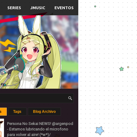
SERIES
JMUSIC
EVENTOS
s
Tags
Blog Archivo
Persona No Sekai NEWS! @argenpod
- Estamos lubricando el microfono
para volver al aire! (*w*)/