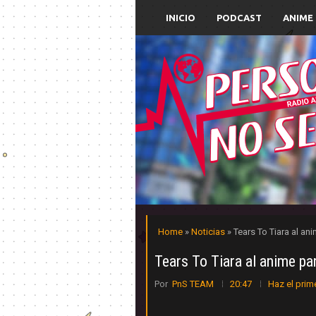
INICIO
PODCAST
ANIME
Home
»
Noticias
» Tears To Tiara al an
Tears To Tiara al anime pa
Por
PnS TEAM
20:47
Haz el prim