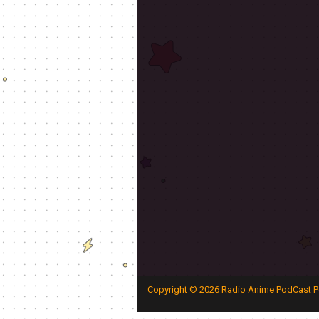
Copyright ©
2026
Radio Anime PodCast P