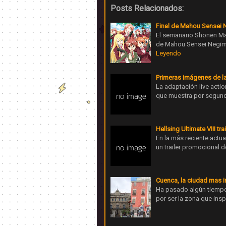
Posts Relacionados:
Final de Mahou Sensei 
El semanario Shonen Ma
de Mahou Sensei Negima 
Leyendo
Primeras imágenes de la
La adaptación live acti
que muestra por segund
Hellsing Ultimate VIII tra
En la más reciente actual
un trailer promocional 
Cuenca, la ciudad mas in
Ha pasado algún tiempo
por ser la zona que insp