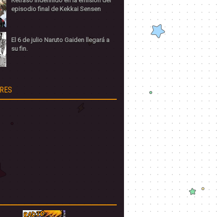
Retraso indefinido en la emisión del
episodio final de Kekkai Sensen
El 6 de julio Naruto Gaiden llegará a
su fin.
RES