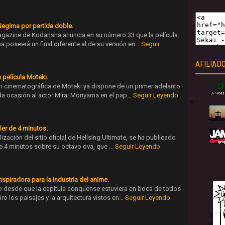
Negima por partida doble.
gazine de Kodansha anuncia en su número 33 que la película
poseerá un final diferente al de su versión en…
Seguir
AFILIAD
 película Moteki.
on cinematográfica de Moteki ya dispone de un primer adelanto
a ocasión al actor Mirai Moriyama en el pap…
Seguir Leyendo
iler de 4 minutos.
ización del sitio oficial de Hellsing Ultimate, se ha publicado
de 4 minutos sobre su octavo ova, que …
Seguir Leyendo
spiradora para la industria del anime.
 desde que la capitula conquense estuviera en boca de todos
iro los paisajes y la arquitectura vistos en…
Seguir Leyendo