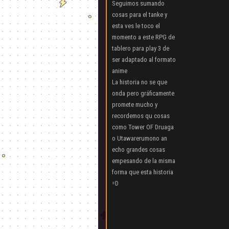
Seguimos sumando
cosas para el tanke y
esta ves le toco el
momento a este RPG de
tablero para play 3 de
ser adaptado al formato
anime
La historia no se que
onda pero gráficamente
promete mucho y
recordemos qu cosas
como Tower OF Druaga
o Utawarerumono an
echo grandes cosas
empesando de la misma
forma que esta historia
=D