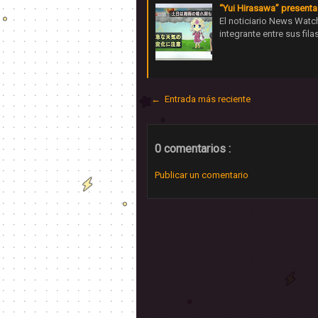
“Yui Hirasawa” presenta
El noticiario News Watch
integrante entre sus fi
← Entrada más reciente
0 comentarios :
Publicar un comentario