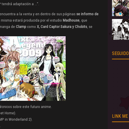
tendrá adaptación a ...".
encuentra a la venta y en dentro de sus páginas
se informo de
a misma estará
producida por el estudio
Madhouse
, que
s manga de
Clamp
como
X, Card Captor Sakura y
Chobits
, se
SEGUIDO
écnicos sobre este futuro anime.
weet Home
).
LINK ME
P in Wonderland 2
).
.