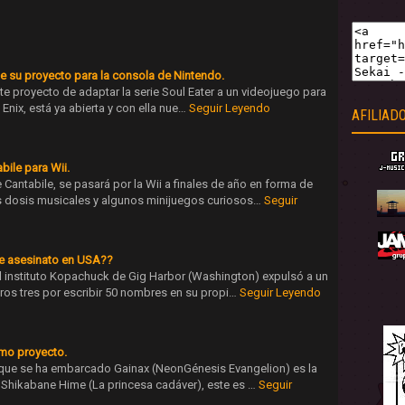
de su proyecto para la consola de Nintendo.
nte proyecto de adaptar la serie Soul Eater a un videojuego para
 Enix, está ya abierta y con ella nue…
Seguir Leyendo
AFILIAD
bile para Wii.
ntabile, se pasará por la Wii a finales de año en forma de
 dosis musicales y algunos minijuegos curiosos…
Seguir
de asesinato en USA??
l instituto Kopachuck de Gig Harbor (Washington) expulsó a un
os tres por escribir 50 nombres en su propi…
Seguir Leyendo
imo proyecto.
l que se ha embarcado Gainax (NeonGénesis Evangelion) es la
Shikabane Hime (La princesa cadáver), este es …
Seguir