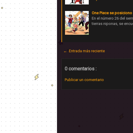
One Piece se posiciono 
En el número 26 del sem
tierras niponas, se encu
← Entrada más reciente
0 comentarios :
Publicar un comentario