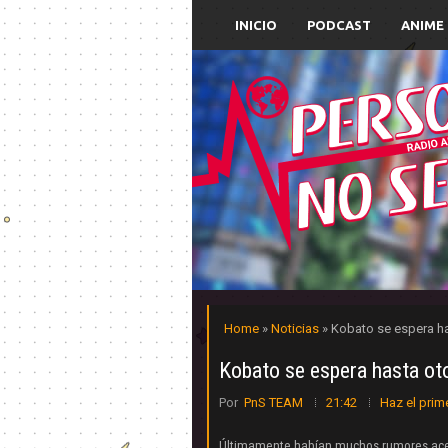
INICIO
PODCAST
ANIME
Home
»
Noticias
» Kobato se espera ha
Kobato se espera hasta oto
Por
PnS TEAM
21:42
Haz el prim
Últimamente habían muchos rumores ac