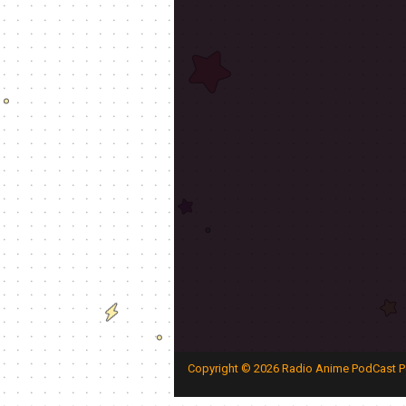
Copyright ©
2026
Radio Anime PodCast P