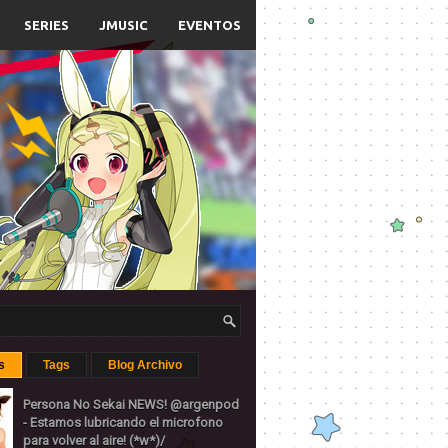
SERIES
JMUSIC
EVENTOS
s
Tags
Blog Archivo
Persona No Sekai NEWS! @argenpod
- Estamos lubricando el microfono
para volver al aire! (*w*)/