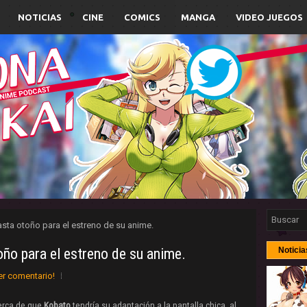
NOTICIAS
CINE
COMICS
MANGA
VIDEO JUEGOS
sta otoño para el estreno de su anime.
ño para el estreno de su anime.
Noticia
er comentario!
erca de que
Kobato
tendría su adaptación a la pantalla chica, al