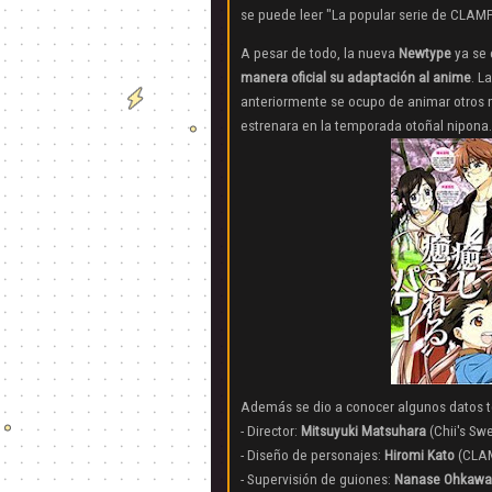
se puede leer "La popular serie de CLAMP 
A pesar de todo, la nueva
Newtype
ya se 
manera oficial su adaptación al anime
. L
anteriormente se ocupo de animar otro
estrenara en la temporada otoñal nipona
.
Además se dio a conocer algunos datos t
- Director:
Mitsuyuki Matsuhara
(
Chii's S
- Diseño de personajes:
Hiromi Kato
(
CLAM
- Supervisión
de guiones:
Nanase Ohkawa