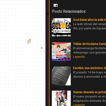
Posts Relacionados:
Soul Eater abre la web 
La web oficial del recie
Wii, por parte de Square
Tráiler de Nodame Canta
El animemanga Nodame Ca
videojuego con grandes
Leyendo
Escribir, ese sinónimo 
El pasado 14 de mayo e
alumno y amonestó a otr
Gainax desvela su próx
El nuevo proyecto en e
adaptación animada de 
Leyendo