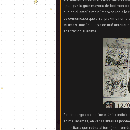
igual que la gran mayoría de los trabajo 
que en el anteúltimo número salido a la v
se comunicaba que en el próximo numero
Misma situación que ya ocurrió anteriorme
adaptación al anime.
Sin embargo este no fue el único indicio
anime; además, en varias librerías
japone
publicitaria que rodea al tomo) que vendr