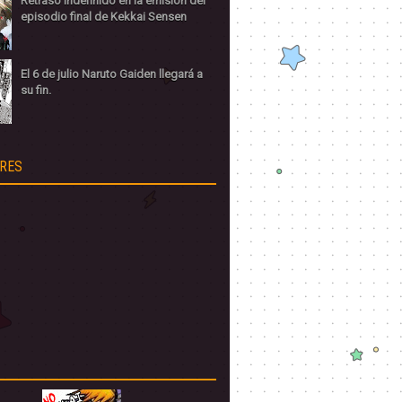
Retraso indefinido en la emisión del
episodio final de Kekkai Sensen
El 6 de julio Naruto Gaiden llegará a
su fin.
RES