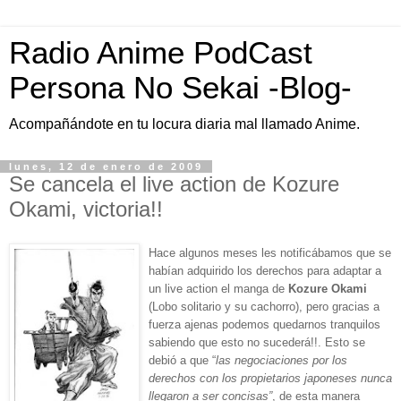
Radio Anime PodCast
Persona No Sekai -Blog-
Acompañándote en tu locura diaria mal llamado Anime.
lunes, 12 de enero de 2009
Se cancela el live action de Kozure
Okami, victoria!!
Hace algunos meses les notificábamos que se
habían adquirido los derechos para adaptar a
un live action el manga de
Kozure Okami
(
Lobo solitario y su cachorro
), pero gracias a
fuerza ajenas podemos quedarnos tranquilos
sabiendo que esto no sucederá!!. Esto se
debió a que “
las negociaciones por los
derechos con los propietarios japoneses nunca
llegaron a ser concisas”
, de esta manera