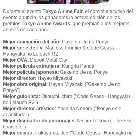
Durante el evento
Tokyo Anime Fair
, el comité ejecutivo del
evento anuncio los ganadores la octava edición de los
premios
Tokyo Anime Awards
, que premian a los mejores
animes de cada año.
Mejor animación del año:
Gake no Ue no Ponyo
Mejor serie de TV:
Macross Frontier & Code Geass -
Hangyaku no Lelouch R2
Mejor OVA:
Detroit Metal City
Mejor película extranjera:
Kung-fu Panda
Mejor película japonesa:
Gake no Ue no
Ponyo
Mejor director:
Hayao Miyazaki
Mejor obra original:
Hayao Miyazaki ("Gake no Ue no
Ponyo
")
Mejor guionista:
Okouchi Ichiro ("Code Geass - Hangyaku
no Lelouch R2")
Mejor director artístico:
Yoshida Noboru ("Ponyo en el
acantilado")
Mejor diseñador de personajes:
Nishio Tetsuya ("The Sky
Crawlers")
Mejor seiyuu:
Fukuyama, Jun ("Code Geass - Hangyaku no