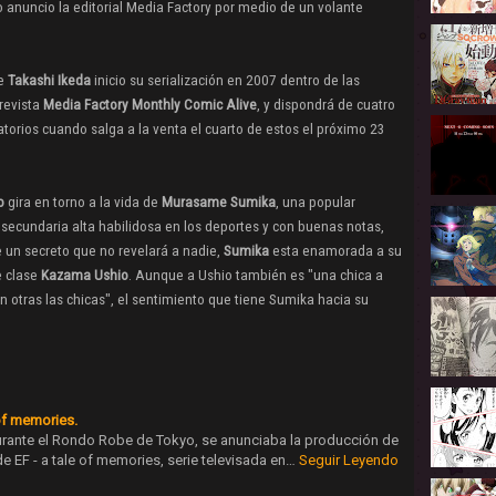
 anuncio la editorial Media Factory por medio de un volante
de
Takashi Ikeda
inicio su serialización en 2007 dentro de las
revista
Media Factory Monthly Comic Alive
, y dispondrá de cuatro
torios cuando salga a la venta el cuarto de estos el próximo 23
o
gira en torno a la vida de
Murasame
Sumika
, una popular
 secundaria alta habilidosa en los deportes y con buenas notas,
e un secreto que no revelará a nadie,
Sumika
esta enamorada a su
 clase
Kazama
Ushio
. Aunque a Ushio también es "una chica a
n otras las chicas", el sentimiento que tiene Sumika hacia su
 of memories.
rante el Rondo Robe de Tokyo, se anunciaba la producción de
 EF - a tale of memories, serie televisada en…
Seguir Leyendo