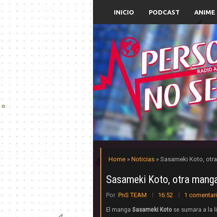
INICIO
PODCAST
ANIME
Home
»
Noticias
» Sasameki Koto, otra
Sasameki Koto, otra manga 
Por
PnS TEAM
16:52
1 comentar
El manga
Sasameki Koto
se sumara a la l