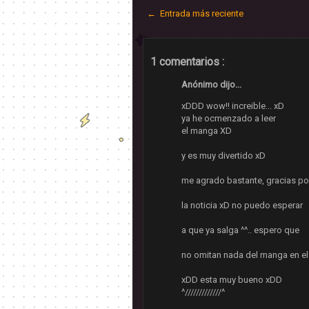
← Entrada más reciente
1 comentarios :
Anónimo dijo...
xDDD wow!! increible... xD
ya he ocmenzado a leer
el manga XD
y es muy divertido xD
me agrado bastante, gracias po
la noticia xD no puedo esperar
a que ya salga ^^.. espero que
no omitan nada del manga en el
xDD esta muy bueno xDD
^/////////////^