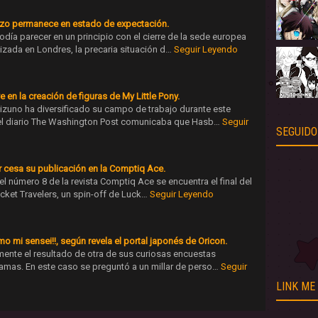
onzo permanece en estado de expectación.
odía parecer en un principio con el cierre de la sede europea
izada en Londres, la precaria situación d…
Seguir Leyendo
en la creación de figuras de My Little Pony.
izuno ha diversificado su campo de trabajo durante este
el diario The Washington Post comunicaba que Hasb…
Seguir
SEGUIDO
ar cesa su publicación en la Comptiq Ace.
l número 8 de la revista Comptiq Ace se encuentra el final del
ket Travelers, un spin-off de Luck…
Seguir Leyendo
o mi sensei!!, según revela el portal japonés de Oricon.
mente el resultado de otra de sus curiosas encuestas
amas. En este caso se preguntó a un millar de perso…
Seguir
LINK ME