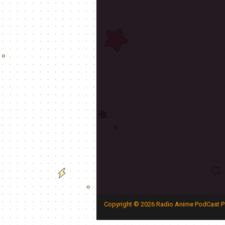
Copyright ©
2026
Radio Anime PodCast P