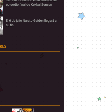
Retraso indefinido en la emisión del
episodio final de Kekkai Sensen
El 6 de julio Naruto Gaiden llegará a
su fin.
RES