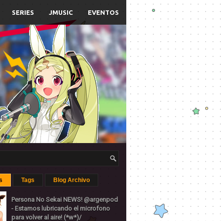
SERIES
JMUSIC
EVENTOS
s
Tags
Blog Archivo
Persona No Sekai NEWS! @argenpod
- Estamos lubricando el microfono
para volver al aire! (*w*)/