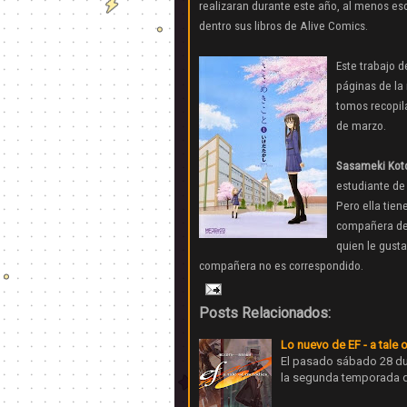
realizaran durante este año, al menos eso
dentro sus libros de Alive Comics.
Este trabajo 
páginas de la 
tomos recopila
de marzo.
Sasameki Kot
estudiante de
Pero ella tien
compañera de
quien le gusta
compañera no es
correspondido
.
Posts Relacionados:
Lo nuevo de EF - a tale
El pasado sábado 28 du
la segunda temporada de