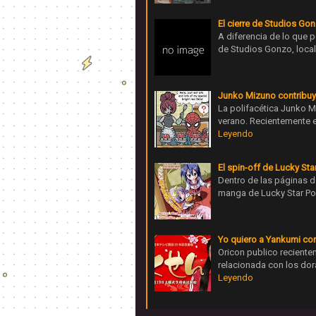
El cierre de Studios G
A diferencia de lo que p
de Studios Gonzo, local
Junko Mizuno contribuye 
La polifacética Junko M
verano. Recientemente 
Leyendo
El spin-off de Lucky St
Dentro de las páginas de
manga de Lucky Star Poc
Yo quiero a Yankumi com
Oricon publico reciente
relacionada con los dor
Leyendo