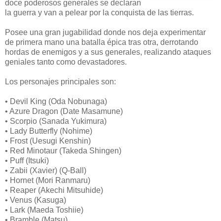
doce poderosos generales se declaran
la guerra y van a pelear por la conquista de las tierras.
Posee una gran jugabilidad donde nos deja experimentar
de primera mano una batalla épica tras otra, derrotando
hordas de enemigos y a sus generales, realizando ataques
geniales tanto como devastadores.
Los personajes principales son:
• Devil King (Oda Nobunaga)
• Azure Dragon (Date Masamune)
• Scorpio (Sanada Yukimura)
• Lady Butterfly (Nohime)
• Frost (Uesugi Kenshin)
• Red Minotaur (Takeda Shingen)
• Puff (Itsuki)
• Zabii (Xavier) (Q-Ball)
• Hornet (Mori Ranmaru)
• Reaper (Akechi Mitsuhide)
• Venus (Kasuga)
• Lark (Maeda Toshiie)
• Bramble (Matsu)