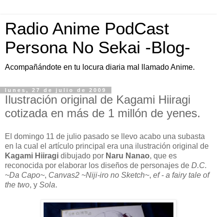
Radio Anime PodCast
Persona No Sekai -Blog-
Acompañándote en tu locura diaria mal llamado Anime.
lunes, 27 de julio de 2009
Ilustración original de Kagami Hiiragi
cotizada en más de 1 millón de yenes.
El domingo 11 de julio pasado se llevo acabo una subasta
en la cual el artículo principal era una ilustración original de
Kagami Hiiragi
dibujado por
Naru Nanao
, que es
reconocida por elaborar los diseños de personajes de
D.C.
~Da Capo~
,
Canvas2 ~Niji-iro no Sketch~
,
ef - a fairy tale of
the two
, y
Sola
.