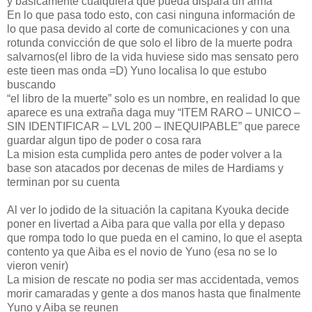
y básicamente cualquiera que pueda dispara un arma
En lo que pasa todo esto, con casi ninguna información de
lo que pasa devido al corte de comunicaciones y con una
rotunda convicción de que solo el libro de la muerte podra
salvarnos(el libro de la vida huviese sido mas sensato pero
este tieen mas onda =D) Yuno localisa lo que estubo
buscando
“el libro de la muerte” solo es un nombre, en realidad lo que
aparece es una extraña daga muy “ITEM RARO – UNICO –
SIN IDENTIFICAR – LVL 200 – INEQUIPABLE” que parece
guardar algun tipo de poder o cosa rara
La mision esta cumplida pero antes de poder volver a la
base son atacados por decenas de miles de Hardiams y
terminan por su cuenta
Al ver lo jodido de la situación la capitana Kyouka decide
poner en livertad a Aiba para que valla por ella y depaso
que rompa todo lo que pueda en el camino, lo que el asepta
contento ya que Aiba es el novio de Yuno (esa no se lo
vieron venir)
La mision de rescate no podia ser mas accidentada, vemos
morir camaradas y gente a dos manos hasta que finalmente
Yuno y Aiba se reunen