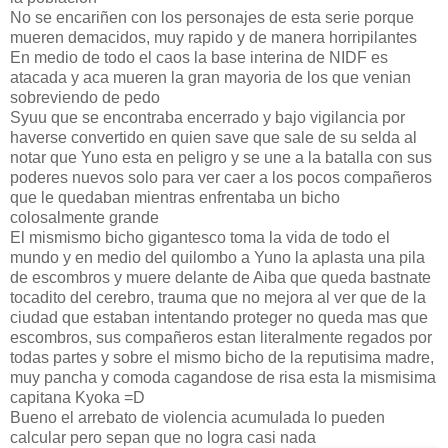
No se encariñen con los personajes de esta serie porque
mueren demacidos, muy rapido y de manera horripilantes
En medio de todo el caos la base interina de NIDF es
atacada y aca mueren la gran mayoria de los que venian
sobreviendo de pedo
Syuu que se encontraba encerrado y bajo vigilancia por
haverse convertido en quien save que sale de su selda al
notar que Yuno esta en peligro y se une a la batalla con sus
poderes nuevos solo para ver caer a los pocos compañeros
que le quedaban mientras enfrentaba un bicho
colosalmente grande
El mismismo bicho gigantesco toma la vida de todo el
mundo y en medio del quilombo a Yuno la aplasta una pila
de escombros y muere delante de Aiba que queda bastnate
tocadito del cerebro, trauma que no mejora al ver que de la
ciudad que estaban intentando proteger no queda mas que
escombros, sus compañeros estan literalmente regados por
todas partes y sobre el mismo bicho de la reputisima madre,
muy pancha y comoda cagandose de risa esta la mismisima
capitana Kyoka =D
Bueno el arrebato de violencia acumulada lo pueden
calcular pero sepan que no logra casi nada