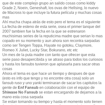
que de este complejo grupo an salido cosas como kiddy
Grade 2, Noein, Geneshaft, los ovas de Hellsing, lo nuevo
de Macross lo que incluye la futura película y muchas cosas
mas
Ahí mucha chapa atrás de esto pero el tema es el siguiente
La fecha de esteno de esta serie, osea el primer tanque del
2007 tambien fue la fecha en la que se estrenaron
muchisimas series de la reputicima madre que serian lo mas
copado en su momento y aun ahora son recontra sarpadas
como ser Tengen Toppa, Hayate no gotoku, Claymore,
Romeo X Juliet, Lucky Star, Bokurano, etc etc
Un mes de la puta madre con tanto que ofrecer que esta
serie paso desapercibida y se atraso para todos los curiosos
y hasta los fansubs tuvieron que aplasarla para sacar otras
cosas
Ahora el tema es que hace un tiempo y despues de que
(esto es info que tengo y no encontre otra cosa) solo un
fansub ruso y uno yanki terminaran de sacar los capitulos la
gente de
Enf Fansub
en colaboración con el equipo de
Shiwase No Fansub
se estan encargando de dejarnos a la
mano esta cosa sarpada
Se estan tomando su tiempo y hasta el momento solo tienen