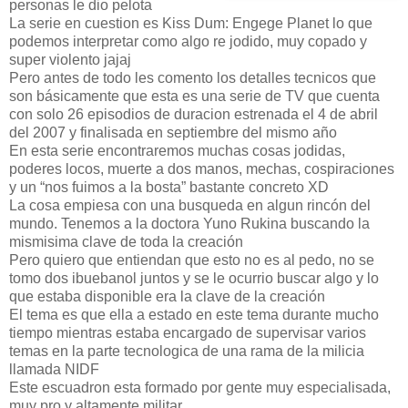
personas le dio pelota
La serie en cuestion es Kiss Dum: Engege Planet lo que
podemos interpretar como algo re jodido, muy copado y
super violento jajaj
Pero antes de todo les comento los detalles tecnicos que
son básicamente que esta es una serie de TV que cuenta
con solo 26 episodios de duracion estrenada el 4 de abril
del 2007 y finalisada en septiembre del mismo año
En esta serie encontraremos muchas cosas jodidas,
poderes locos, muerte a dos manos, mechas, cospiraciones
y un “nos fuimos a la bosta” bastante concreto XD
La cosa empiesa con una busqueda en algun rincón del
mundo. Tenemos a la doctora Yuno Rukina buscando la
mismisima clave de toda la creación
Pero quiero que entiendan que esto no es al pedo, no se
tomo dos ibuebanol juntos y se le ocurrio buscar algo y lo
que estaba disponible era la clave de la creación
El tema es que ella a estado en este tema durante mucho
tiempo mientras estaba encargado de supervisar varios
temas en la parte tecnologica de una rama de la milicia
llamada NIDF
Este escuadron esta formado por gente muy especialisada,
muy pro y altamente militar