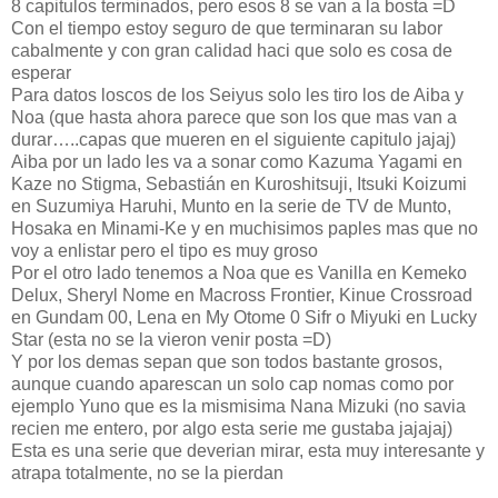
8 capitulos terminados, pero esos 8 se van a la bosta =D
Con el tiempo estoy seguro de que terminaran su labor
cabalmente y con gran calidad haci que solo es cosa de
esperar
Para datos loscos de los Seiyus solo les tiro los de Aiba y
Noa (que hasta ahora parece que son los que mas van a
durar…..capas que mueren en el siguiente capitulo jajaj)
Aiba por un lado les va a sonar como Kazuma Yagami en
Kaze no Stigma, Sebastián en Kuroshitsuji, Itsuki Koizumi
en Suzumiya Haruhi, Munto en la serie de TV de Munto,
Hosaka en Minami-Ke y en muchisimos paples mas que no
voy a enlistar pero el tipo es muy groso
Por el otro lado tenemos a Noa que es Vanilla en Kemeko
Delux, Sheryl Nome en Macross Frontier, Kinue Crossroad
en Gundam 00, Lena en My Otome 0 Sifr o Miyuki en Lucky
Star (esta no se la vieron venir posta =D)
Y por los demas sepan que son todos bastante grosos,
aunque cuando aparescan un solo cap nomas como por
ejemplo Yuno que es la mismisima Nana Mizuki (no savia
recien me entero, por algo esta serie me gustaba jajajaj)
Esta es una serie que deverian mirar, esta muy interesante y
atrapa totalmente, no se la pierdan