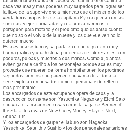
Es ente mundo donde el Necrodiver camina el encontrara
cada ves mas y mas poderes muy sarpados para lograr ser
la llave de la superviviencia mientras que el misterio de los
verdaderos propositos de la capitana Kyoka quedan en las
sombras, viejos camaradas y criaturas amaromas lo
persiguen para matarlo y el problema que es darse cuenta
que no solo el volvio de la muerte y los que vuelven no lo
quieren mucho
Esta es una serie muy sarpada en un principio, con muy
buena grafica y una historia por demas de interesantes, con
poderes, peleas y muertes a dos manos. Como dije antes
eviten ganarle cariño a los personajes porque aca es muy
provable que mueran de forma horripilante en los proximos
segundos, aun los que parecen que van a durar toda la
serie explotan en pesados como el personaje de relleno
mas precindible
Los encargados de esta estupenda opera de caos y la
destrucción constante son Yasuchika Nagaoka y Eichi Sato
que ya an trabrajado en cosas como la saga de Benner of
the Stara, los ovas de New Cutey Money, Slayers Next,
Arjuna, Etc
Y los encargados de garpar el laburo son Nagaoka
Yasuchika, Satelith y Sushio y los dos personajes anteriores