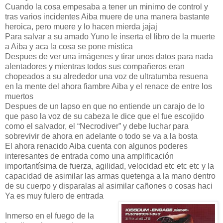
Cuando la cosa empesaba a tener un minimo de control y
tras varios incidentes Aiba muere de una manera bastante
heroica, pero muere y lo hacen mierda jajaj
Para salvar a su amado Yuno le inserta el libro de la muerte
a Aiba y aca la cosa se pone mistica
Despues de ver una imágenes y tirar unos datos para nada
alentadores y mientras todos sus compañeros eran
chopeados a su alrededor una voz de ultratumba resuena
en la mente del ahora fiambre Aiba y el renace de entre los
muertos
Despues de un lapso en que no entiende un carajo de lo
que paso la voz de su cabeza le dice que el fue escojido
como el salvador, el “Necrodiver” y debe luchar para
sobrevivir de ahora en adelante o todo se va a la bosta
El ahora renacido Aiba cuenta con algunos poderes
interesantes de entrada como una amplificación
importantísima de fuerza, agilidad, velocidad etc etc etc y la
capacidad de asimilar las armas quetenga a la mano dentro
de su cuerpo y disparalas al asimilar cañones o cosas haci
Ya es muy fulero de entrada
Inmerso en el fuego de la