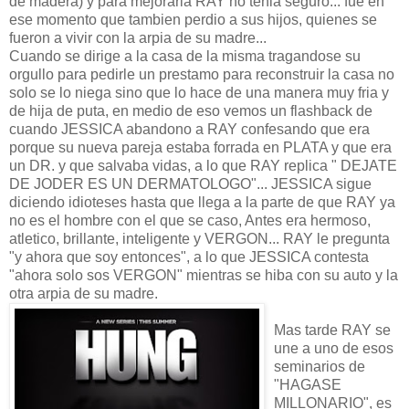
de madera) y para mejorarla RAY no tenia seguro... fue en
ese momento que tambien perdio a sus hijos, quienes se
fueron a vivir con la arpia de su madre...
Cuando se dirige a la casa de la misma tragandose su
orgullo para pedirle un prestamo para reconstruir la casa no
solo se lo niega sino que lo hace de una manera muy fria y
de hija de puta, en medio de eso vemos un flashback de
cuando JESSICA abandono a RAY confesando que era
porque su nueva pareja estaba forrada en PLATA y que era
un DR. y que salvaba vidas, a lo que RAY replica " DEJATE
DE JODER ES UN DERMATOLOGO"... JESSICA sigue
diciendo idioteses hasta que llega a la parte de que RAY ya
no es el hombre con el que se caso, Antes era hermoso,
atletico, brillante, inteligente y VERGON... RAY le pregunta
"y ahora que soy entonces", a lo que JESSICA contesta
"ahora solo sos VERGON" mientras se hiba con su auto y la
otra arpia de su madre.
Mas tarde RAY se
une a uno de esos
seminarios de
"HAGASE
MILLONARIO", es