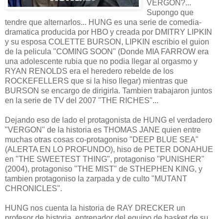
VERGON?...
Supongo que
tendre que alternarlos... HUNG es una serie de comedia-
dramatica producida por HBO y creada por DMITRY LIPKIN
y su esposa COLETTE BURSON, LIPKIN escribio el guion
de la pelicula "COMING SOON" (Donde MIA FARROW era
una adolescente rubia que no podia llegar al orgasmo y
RYAN RENOLDS era el heredero rebelde de los
ROCKEFELLERS que si la hiso llegar) mientras que
BURSON se encargo de dirigirla. Tambien trabajaron juntos
en la serie de TV del 2007 "THE RICHES"...
Dejando eso de lado el protagonista de HUNG el verdadero
"VERGON" de la historia es THOMAS JANE quien entre
muchas otras cosas co-protagoniso "DEEP BLUE SEA"
(ALERTA EN LO PROFUNDO), hiso de PETER DONAHUE
en "THE SWEETEST THING", protagoniso "PUNISHER"
(2004), protagoniso "THE MIST" de STHEPHEN KING, y
tambien protagoniso la zarpada y de culto "MUTANT
CHRONICLES".
HUNG nos cuenta la historia de RAY DRECKER un
profesor de historia, entrenador del equipo de basket de su