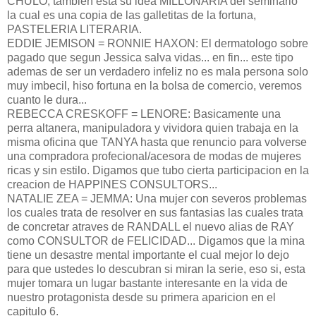
CHULO, tambien esta su idea MILLONARIA del seminario
la cual es una copia de las galletitas de la fortuna,
PASTELERIA LITERARIA.
EDDIE JEMISON = RONNIE HAXON: El dermatologo sobre
pagado que segun Jessica salva vidas... en fin... este tipo
ademas de ser un verdadero infeliz no es mala persona solo
muy imbecil, hiso fortuna en la bolsa de comercio, veremos
cuanto le dura...
REBECCA CRESKOFF = LENORE: Basicamente una
perra altanera, manipuladora y vividora quien trabaja en la
misma oficina que TANYA hasta que renuncio para volverse
una compradora profecional/acesora de modas de mujeres
ricas y sin estilo. Digamos que tubo cierta participacion en la
creacion de HAPPINES CONSULTORS...
NATALIE ZEA = JEMMA: Una mujer con severos problemas
los cuales trata de resolver en sus fantasias las cuales trata
de concretar atraves de RANDALL el nuevo alias de RAY
como CONSULTOR de FELICIDAD... Digamos que la mina
tiene un desastre mental importante el cual mejor lo dejo
para que ustedes lo descubran si miran la serie, eso si, esta
mujer tomara un lugar bastante interesante en la vida de
nuestro protagonista desde su primera aparicion en el
capitulo 6.