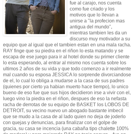
fue al carajo, nos cuenta
como fue criado y los
motivos que lo llevan a
unirse a "la profecion mas
antigua del mundo",
mientras tambien les da un
discurso muy motivador a su
equipo que al igual que el tambien estan en una mala racha.
RAY finge que su piedra en el riñon lo esta matando y se
escapa de ese juego para ir al hotel donde su primer cliente
lo esta esperando, al entrar al mismo nos cuenta sobre los
ultimos 2 años de su vida y que todo comenzo a ir realmente
mal cuando su esposa JESSICA lo sorprende divorciandose
de el, lo cual lo obliga a mudarse a la casa de sus padres
(quienes por cierto ya habian muerto hace tiempo), lo unico
bueno de eso fue que sus hijos decidieron irse a vivir con el,
luego vino la piedra en el riñon, despues de eso la nefasta
racha de derrotas de su equipo de BASKET los LOBOS DE
DETROIT, su vecino nuevo un abogado bastante imbecil
que se mudo a la casa de al lado quien no deja de joderlo
con quejas y denuncias, para finalizar con el golpe de
gracia, su casa se incencia (una cabaña tipo chalette 100%