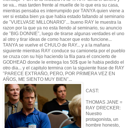
se va... mas tarden frente al muelle de lo que era su casa,
mientras pensaba es interrumpido por TANYA quien viene a
ver si estaba bien ya que habia estado faltando al seminario
de "VUELVASE MILLONARIO"... bueno RAY le muestra la
razon por la que ya no esta llendo al seminario, su anuncio
de "BIG DONNIE", luego de tirarse algunas verdades el uno
al otro y tirar ideas de como hacer que esto funcione...
TANYA se vuelve el CHULO de RAY... y a la mañana
siguiente mientras RAY conduce su camioneta por el pueblo
se cruza con su hijo haciendo la fila para el concierto de
GODHEAD donde le entrega los 50$ que le habia pedido el
otro dia... y el capitulo termina con la siguiente frase de RAY
"PARECE EXTRAÑO, PERO, POR PRIMERA VEZ EN
AÑOS, ME SIENTO MUY BIEN"...
CAST:
THOMAS JANE =
RAY DRECKER:
Nuestro
protagonista, un
hombre honesto,