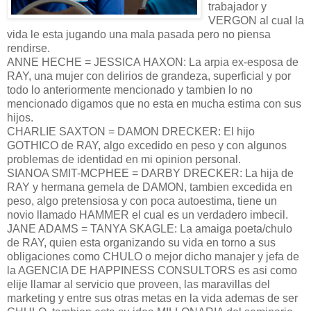
trabajador y
VERGON al cual la
vida le esta jugando una mala pasada pero no piensa
rendirse.
ANNE HECHE = JESSICA HAXON: La arpia ex-esposa de
RAY, una mujer con delirios de grandeza, superficial y por
todo lo anteriormente mencionado y tambien lo no
mencionado digamos que no esta en mucha estima con sus
hijos.
CHARLIE SAXTON = DAMON DRECKER: El hijo
GOTHICO de RAY, algo excedido en peso y con algunos
problemas de identidad en mi opinion personal.
SIANOA SMIT-MCPHEE = DARBY DRECKER: La hija de
RAY y hermana gemela de DAMON, tambien excedida en
peso, algo pretensiosa y con poca autoestima, tiene un
novio llamado HAMMER el cual es un verdadero imbecil.
JANE ADAMS = TANYA SKAGLE: La amaiga poeta/chulo
de RAY, quien esta organizando su vida en torno a sus
obligaciones como CHULO o mejor dicho manajer y jefa de
la AGENCIA DE HAPPINESS CONSULTORS es asi como
elije llamar al servicio que proveen, las maravillas del
marketing y entre sus otras metas en la vida ademas de ser