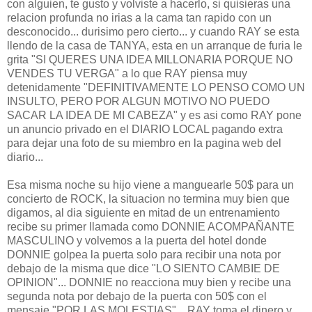
con alguien, te gusto y volviste a hacerlo, si quisieras una
relacion profunda no irias a la cama tan rapido con un
desconocido... durisimo pero cierto... y cuando RAY se esta
llendo de la casa de TANYA, esta en un arranque de furia le
grita "SI QUERES UNA IDEA MILLONARIA PORQUE NO
VENDES TU VERGA" a lo que RAY piensa muy
detenidamente "DEFINITIVAMENTE LO PENSO COMO UN
INSULTO, PERO POR ALGUN MOTIVO NO PUEDO
SACAR LA IDEA DE MI CABEZA" y es asi como RAY pone
un anuncio privado en el DIARIO LOCAL pagando extra
para dejar una foto de su miembro en la pagina web del
diario...
Esa misma noche su hijo viene a manguearle 50$ para un
concierto de ROCK, la situacion no termina muy bien que
digamos, al dia siguiente en mitad de un entrenamiento
recibe su primer llamada como DONNIE ACOMPAÑANTE
MASCULINO y volvemos a la puerta del hotel donde
DONNIE golpea la puerta solo para recibir una nota por
debajo de la misma que dice "LO SIENTO CAMBIE DE
OPINION"... DONNIE no reacciona muy bien y recibe una
segunda nota por debajo de la puerta con 50$ con el
mensaje "POR LAS MOLESTIAS"... RAY toma el dinero y