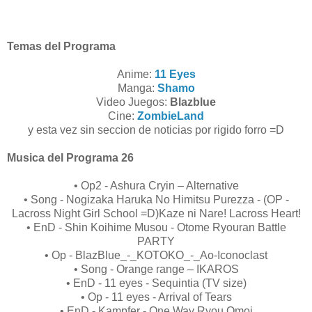
Temas del Programa
Anime:
11 Eyes
Manga:
Shamo
Video Juegos:
Blazblue
Cine:
ZombieLand
y esta vez sin seccion de noticias por rigido forro =D
Musica del Programa 26
• Op2 - Ashura Cryin – Alternative
• Song - Nogizaka Haruka No Himitsu Purezza - (OP -
Lacross Night Girl School =D)Kaze ni Nare! Lacross Heart!
• EnD - Shin Koihime Musou - Otome Ryouran Battle
PARTY
• Op - BlazBlue_-_KOTOKO_-_Ao-Iconoclast
• Song - Orange range – IKAROS
• EnD - 11 eyes - Sequintia (TV size)
• Op - 11 eyes - Arrival of Tears
• EnD - Kampfer - One Way Ryou Omoi