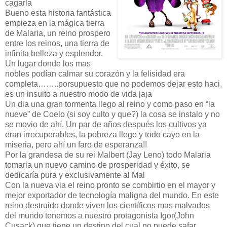
cagarla
Bueno esta historia fantástica
empieza en la mágica tierra
de Malaria, un reino prospero
entre los reinos, una tierra de
infinita belleza y esplendor.
Un lugar donde los mas
nobles podían calmar su corazón y la felisidad era
completa……..porsupuesto que no podemos dejar esto haci,
es un insulto a nuestro modo de vida jaja
Un dia una gran tormenta llego al reino y como paso en “la
nueve” de Coelo (si soy culto y que?) la cosa se instalo y no
se movio de ahí. Un par de años después los cultivos ya
eran irrecuperables, la pobreza llego y todo cayo en la
miseria, pero ahí un faro de esperanza!!
Por la grandesa de su rei Malbert (Jay Leno) todo Malaria
tomaria un nuevo camino de prosperidad y éxito, se
dedicaría pura y exclusivamente al Mal
Con la nueva via el reino pronto se combirtio en el mayor y
mejor exportador de tecnología maligna del mundo. En este
reino destruido donde viven los científicos mas malvados
del mundo tenemos a nuestro protagonista Igor(John
Cusack) que tiene un destino del cual no puede safar