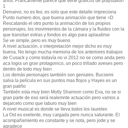
años. Francamente parece que tiene graficos de playstation
1
Denuevo, no es feo, es solo que este detalle impreciona
Punto numero dos, que buena animación que tiene =D
Rescatando el otro punto la animación de los propios
personajes, los movimientos de la cámara y la fluides con la
que transitan extras y fondos es algo para aplaudirse
Se ve simple, pero es muy bueno
A nivel actuación, o interpretación mejor dicho es muy
buena. No tengo mucha memoria de los anteriores trabajos
de Cusack y como todavía no vi 2012 no se como anda pero
aca logra un gran protagonico, un poco trillado aveses pero
dentro de todo muy bien
Los demás personajes también son geniales. Bucsemi
salva la película en sus puntos mas flojos y Hayes es un
gran patiño
También esta muy bien Molly Shannon como Eva, no se si
gran parte de eso será realemnte actuación pero vamos a
dejarcelo como que laburo muy bien
A nivel musical es donde se lleva todos los laureles
La Ost es exelente, muy cargada pero nunca saturante. El
acompañamiento es constante y se nota, pero jode y se
agradece