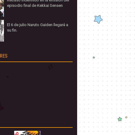
Retraso indefinido en la emisión del
episodio final de Kekkai Sensen
El 6 de julio Naruto Gaiden llegará a
su fin.
RES