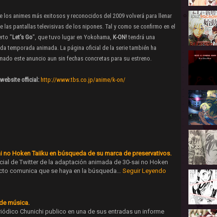
 los animes más exitosos y reconocidos del 2009 volverá para llenar
 las pantallas televisivas de los nipones. Tal y como se confirmo en el
rto "
Let's Go
", que tuvo lugar en Yokohama,
K-ON!
tendrá una
a temporada animada. La página oficial de la serie también ha
mado este anuncio aun sin fechas concretas para su estreno.
website official:
http://www.tbs.co.jp/anime/k-on/
ai no Hoken Taiiku en búsqueda de su marca de preservativos.
icial de Twitter de la adaptación animada de 30-sai no Hoken
oyecto comunica que se haya en la búsqueda…
Seguir Leyendo
 de música.
eriódico Chunichi publico en una de sus entradas un informe