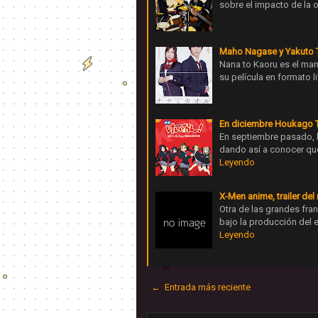
sobre el impacto de la o
Maho Nagase y Yakuto To
Nana to Kaoru es el ma
su película en formato 
En diciembre Houkago Te
En septiembre pasado, 
dando así a conocer qu
Leyendo
X-Men anime, trailer de
Otra de las grandes fra
bajo la producción del 
Leyendo
← Entrada más reciente