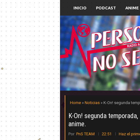
INICIO
PODCAST
ANIME
Home
»
Noticias
» K-On! segunda temp
K-On! segunda temporada,
anime.
Por
PnS TEAM
22:51
Haz el prim