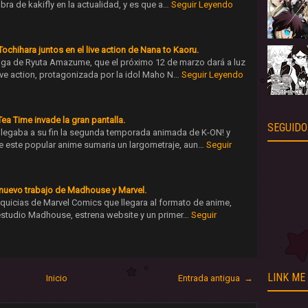
bra de kakifly en la actualidad, y es que a…
Seguir Leyendo
chihara juntos en el live action de Nana to Kaoru.
nga de Ryuta Amazume, que el próximo 12 de marzo dará a luz
live action, protagonizada por la idol Maho N…
Seguir Leyendo
a Time invade la gran pantalla.
SEGUIDO
llegaba a su fin la segunda temporada animada de K-ON! y
e este popular anime sumaria un largometraje, aun…
Seguir
l nuevo trabajo de Madhouse y Marvel.
nquicias de Marvel Comics que llegara al formato de anime,
estudio Madhouse, estrena website y un primer…
Seguir
LINK ME
Inicio
Entrada antigua →