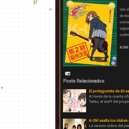
Uno de
de moe
concie
segund
confir
K-ON! 
Posts Relacionados:
El protagonista de 30 s
A través de la cuenta of
Taiiku, el staff del pr
K-ON! asalta los clubes
La versión online del p