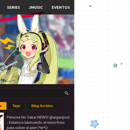
SERIES
JMUSIC
EVENTOS
s
Tags
Blog Archivo
Persona No Sekai NEWS! @argenpod
- Estamos lubricando el microfono
para volver al aire! (*w*)/