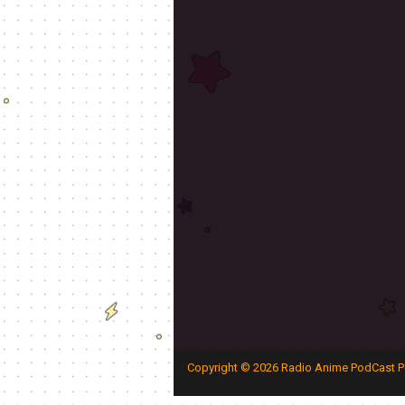
Copyright ©
2026
Radio Anime PodCast P