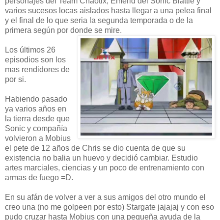
personajes del Team Chaotix, Emerld del Sonic Blattle y
varios sucesos locas aislados hasta llegar a una pelea final
y el final de lo que seria la segunda temporada o de la
primera según por donde se mire.
Los últimos 26
episodios son los
mas rendidores de
por si.
Habiendo pasado
ya varios años en
la tierra desde que
Sonic y compañía
volvieron a Mobius
el pete de 12 años de Chris se dio cuenta de que su
existencia no balia un huevo y decidió cambiar. Estudio
artes marciales, ciencias y un poco de entrenamiento con
armas de fuego =D.
En su afán de volver a ver a sus amigos del otro mundo el
creo una (no me golpeen por esto) Stargate jajajaj y con eso
pudo cruzar hasta Mobius con una pequeña ayuda de la