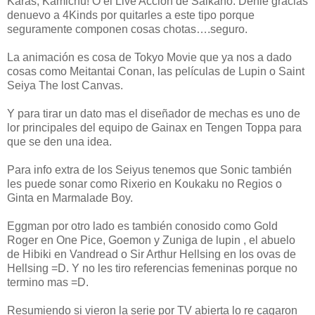
Karas, Kamichu! O el Live Accion de Saikano. Denle gracias
denuevo a 4Kinds por quitarles a este tipo porque
seguramente componen cosas chotas….seguro.
La animación es cosa de Tokyo Movie que ya nos a dado
cosas como Meitantai Conan, las películas de Lupin o Saint
Seiya The lost Canvas.
Y para tirar un dato mas el diseñador de mechas es uno de
lor principales del equipo de Gainax en Tengen Toppa para
que se den una idea.
Para info extra de los Seiyus tenemos que Sonic también
les puede sonar como Rixerio en Koukaku no Regios o
Ginta en Marmalade Boy.
Eggman por otro lado es también conosido como Gold
Roger en One Pice, Goemon y Zuniga de lupin , el abuelo
de Hibiki en Vandread o Sir Arthur Hellsing en los ovas de
Hellsing =D. Y no les tiro referencias femeninas porque no
termino mas =D.
Resumiendo si vieron la serie por TV abierta lo re cagaron