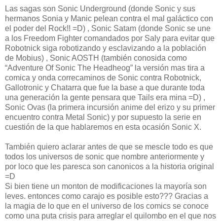
Las sagas son Sonic Underground (donde Sonic y sus
hermanos Sonia y Manic pelean contra el mal galáctico con
el poder del Rock!! =D) , Sonic Satam (donde Sonic se une
a los Freedom Fighter comandados por Saly para evitar que
Robotnick siga robotizando y esclavizando a la población
de Mobius) , Sonic AOSTH (también conosida como
“Adventure Of Sonic The Headheog” la versión mas tira a
comica y onda correcaminos de Sonic contra Robotnick,
Gallotronic y Chatarra que fue la base a que durante toda
una generación la gente pensara que Tails era mina =D) ,
Sonic Ovas (la primera incursión anime del erizo y su primer
encuentro contra Metal Sonic) y por supuesto la serie en
cuestión de la que hablaremos en esta ocasión Sonic X.
También quiero aclarar antes de que se mescle todo es que
todos los universos de sonic que nombre anteriormente y
por loco que les paresca son canonicos a la historia original
=D
Si bien tiene un monton de modificaciones la mayoría son
leves. entonces como carajo es posible esto??? Gracias a
la magia de lo que en el universo de los comics se conoce
como una puta crisis para arreglar el quilombo en el que nos