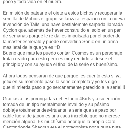
poco y toda vida en el muera.
En misión de patearle el ojete a estos bichos y recuperar la
semilla de Mobius el grupo se lanza al espacio con la nueva
invención de Tails, una nave bestialemnte sarpada llamada
Cyclon que, además de haver construido el solo en un par
de semanas porque le re da, es impulsada por el poder de
la master esmerald y puede convertir a Sonic en un arma
mas letal de la que ya es =D
Bueno que mas les puedo contar, Cosmos es un personaje
fruta creado para esto pero es muy rendidora desde el
principio y con su ayuda el final de la serie es buenísimo.
Ahora todos pensaran de que porque les cuento esto si ya
jetix en su momento paso la serie completa y yo les digo
que ni mierda paso algo sercanamente parecido a la serie!!!!
Gracias a las porongadas del estudio 4Kids y a su edición
tomada de un tipo mentalmente invalido y su pésimo
doblaje totalmente desvirtuante la serie que se paso por
cable fuera de japon es una caca increíble que no merese
mención alguna. Es muchísimo peor que la propia Card
Captor donde Shaoran era el protagonista por alguna puta