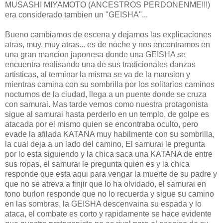
MUSASHI MIYAMOTO (ANCESTROS PERDONENME!!!)
era considerado tambien un "GEISHA"...
Bueno cambiamos de escena y dejamos las explicaciones
atras, muy, muy atras... es de noche y nos encontramos en
una gran mancion japonesa donde una GEISHA se
encuentra realisando una de sus tradicionales danzas
artisticas, al terminar la misma se va de la mansion y
mientras camina con su sombrilla por los solitarios caminos
nocturnos de la ciudad, llega a un puente donde se cruza
con samurai. Mas tarde vemos como nuestra protagonista
sigue al samurai hasta perderlo en un templo, de golpe es
atacada por el mismo quien se encontraba oculto, pero
evade la afilada KATANA muy habilmente con su sombrilla,
la cual deja a un lado del camino, El samurai le pregunta
por lo esta siguiendo y la chica saca una KATANA de entre
sus ropas, el samurai le pregunta quien es y la chica
responde que esta aqui para vengar la muerte de su padre y
que no se atreva a finjir que lo ha olvidado, el samurai en
tono burlon responde que no lo recuerda y sigue su camino
en las sombras, la GEISHA descenvaina su espada y lo
ataca, el combate es corto y rapidamente se hace evidente