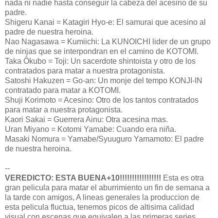
nada ni nadie hasta conseguir la cabeza del acesino de su
padre.
Shigeru Kanai = Katagiri Hyo-e: El samurai que acesino al
padre de nuestra heroina.
Nao Nagasawa = Kumiichi: La KUNOICHI lider de un grupo
de ninjas que se interpondran en el camino de KOTOMI.
Taka Ôkubo = Toji: Un sacerdote shintoista y otro de los
contratados para matar a nuestra protagonista.
Satoshi Hakuzen = Go-an: Un monje del tempo KONJI-IN
contratado para matar a KOTOMI.
Shuji Korimoto = Acesino: Otro de los tantos contratados
para matar a nuestra protagonista.
Kaori Sakai = Guerrera Ainu: Otra acesina mas.
Uran Miyano = Kotomi Yamabe: Cuando era niña.
Masaki Nomura = Yamabe/Syuuguro Yamamoto: El padre
de nuestra heroina.
--
VEREDICTO: ESTA BUENA+10!!!!!!!!!!!!!!!!!
Esta es otra
gran pelicula para matar el aburrimiento un fin de semana a
la tarde con amigos, A lineas generales la produccion de
esta pelicula fluctua, tenemos picos de altisima calidad
visual con escenas que equivalen a las primeras series