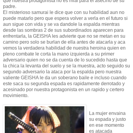
que nuestra protagonista no es rival para el asecino de su
padre.
El misterioso samurai le dice que con su habilidad aun no
puede matarlo pero que espera volver a verla en el futuro si
aun sigue con vida y se va dandole la espalda mientras
desde las sombras 2 de sus subordinados aparecen para
enfrentarla, la GEISHA les advierte que no se metan en su
camino pero solo se burlan de ella antes de atacarla y aca
vemos la verdadera habilidad de nuestra heroina quien en
pleno combate le corta la mano izquierda a su primer
adversario quien no se da cuenta de lo sucedido hasta que
la chica la levanta del suelo y se la muestra, acto seguido su
segundo adversario la ataca por la espalda pero nuestra
valiente GEISHA le da un soberano baile e incluso cuando
este saca su segunda espada es rapidamente derrotado y
acesinado por nuestra protagonista en un rapido y certero
movimiento.
La mujer envaina
su espada y justo
en ese momento
es atacada