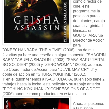
como director de
cine, este
programa me la
pase con puros
debutantes, carajo
cuanta virginidad
filmica... en fin...
GOU OHARA fue
Director de Accion
para
"ONEECHANBARA: THE MOVIE" (2008) una de mis
favoritas ya hare una reseña en algun momento, "SHAORIN
BABA"/"ABUELA SHAOLIN" (2008), "SABAIBARU JIEITAI:
SO SOLDIER" (2006) y "ZERO WOMAN" (2005), ademas
fue Coordinador de Accion para "DEVIL MAY CRY 3" y
doble de accion en "SHURA YUKIHIME" (2001).
Y en el guion tenemos a ISAO KODAKA, quien solo tiene 2
trabajos hasta la fecha, esta pelicula y su trabajo anterior
"POCHI NO KOKUHAKU"/"CONFESSIONS OF A DOG"
(2006) aunque como productora en esta ocacion.
Ahora si pasemos
a la historia...