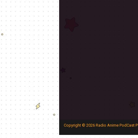
Copyright ©
2026
Radio Anime PodCast P