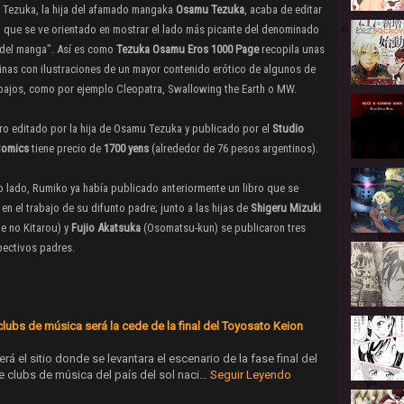
Tezuka, la hija del afamado mangaka
Osamu Tezuka
, acaba de editar
o que se ve orientado en mostrar el lado más picante del denominado
 del manga". Así es como
Tezuka
Osamu Eros 1000 Page
recopila unas
inas con ilustraciones de un mayor contenido erótico de algunos de
bajos, como por ejemplo Cleopatra, Swallowing the Earth o MW.
bro editado por la hija de Osamu Tezuka y publicado por el
Studio
Comics
tiene precio de
1700 yens
(alrededor de 76 pesos argentinos).
o lado, Rumiko ya había publicado anteriormente un libro que se
en el trabajo de su difunto padre; junto a las hijas de
Shigeru Mizuki
e no Kitarou) y
Fujio Akatsuka
(Osomatsu-kun) se publicaron tres
pectivos padres.
clubs de música será la cede de la final del Toyosato Keion
rá el sitio donde se levantara el escenario de la fase final del
 clubs de música del país del sol naci…
Seguir Leyendo