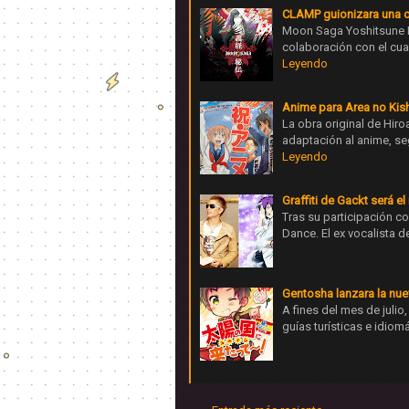
CLAMP guionizara una o
Moon Saga Yoshitsune H
colaboración con el cu
Leyendo
Anime para Area no Kish
La obra original de Hiro
adaptación al anime, se
Leyendo
Graffiti de Gackt será 
Tras su participación c
Dance. El ex vocalista d
Gentosha lanzara la nuev
A fines del mes de juli
guías turísticas e idio