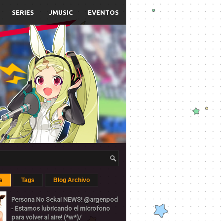
SERIES
JMUSIC
EVENTOS
s
Tags
Blog Archivo
Persona No Sekai NEWS! @argenpod
- Estamos lubricando el microfono
para volver al aire! (*w*)/