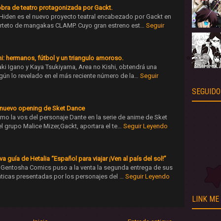
bra de teatro protagonizada por Gackt.
iden es el nuevo proyecto teatral encabezado por Gackt en
arteto de mangakas CLAMP. Cuyo gran estreno est…
Seguir
i: hermanos, fútbol y un triangulo amoroso.
aki Igano y Kaya Tsukiyama, Area no Kishi, obtendrá una
gún lo revelado en el más reciente número de la…
Seguir
SEGUIDO
el nuevo opening de Sket Dance
omo la vos del personaje Dante en la serie de anime de Sket
el grupo Malice Mizer,Gackt, aportara el te…
Seguir Leyendo
a guía de Hetalia “Español para viajar ¡Ven al país del sol!”
o, Gentosha Comics puso a la venta la segunda entrega de sus
máticas presentadas por los personajes del …
Seguir Leyendo
LINK ME