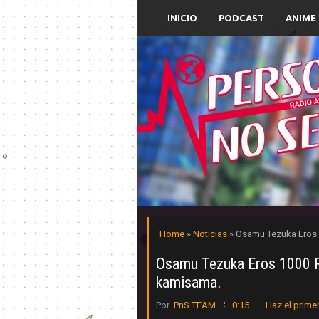
INICIO
PODCAST
ANIME
Home
»
Noticias
» Osamu Tezuka Eros 
Osamu Tezuka Eros 1000 P
kamisama.
Por
PnS TEAM
0:15
Haz el prime