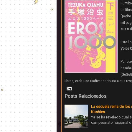
Rumiko 
un libr
"padre
mil pag
sus tra
Este li
Voice 
Por otr
basaba 
(GeGeG
libros, cada uno rindiendo tributo a sus res
Posts Relacionados:
La escuela reina de los 
Koshien.
Ya se ha revelado cual se
campeonato nacional de