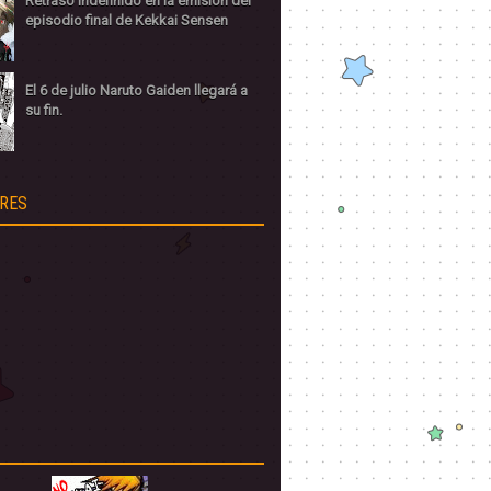
Retraso indefinido en la emisión del
episodio final de Kekkai Sensen
El 6 de julio Naruto Gaiden llegará a
su fin.
RES