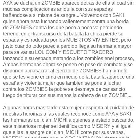
AYA se ducha un ZOMBIE aparece detras de ella al cual sin
muchas complicaciones aniquila con sus espadas
bañandose a si misma de sangre... Volvemos con SAKI
quien ahora esta luchando valientement contra una horda
de ZOMBIES contra los que poco a poco va perdiendo
terreno, en el transcurso de la batalla la chica pierde su
espada y es rodeada por los MUERTOS VIVIENTES, pero
justo cuando todo parecia perdido llega su hermana mayor
para salvar su LOLICOM Y ESCUETO TRACERO
lanzandole su espada matando a los zombies enel proceso,
Ambas hermanas ahora se ponen en pose de combate y se
disponen a masacrar al ejercito de ZOMBIES hambirneto
que se les viene encima en medio de la batalla aparece una
estraña y violenta mujer que tambien se pone a luchar
contra los ZOMBIES la pobre se desmaya de cansancio
luego de triturar con sus manos la cabeza de un ZOMBIE...
Algunas horas mas tarde esta mujer despierta al cuidado de
nuestras heroinas a las cuales reconoce como AYA y SAKI
las hermanas del clan IMICHI a quienes a estado buscando,
esta misteriosa mujer se identifica como MISERY y al igual
que ellas la sangre del clan IMICHI corre por sus venas,