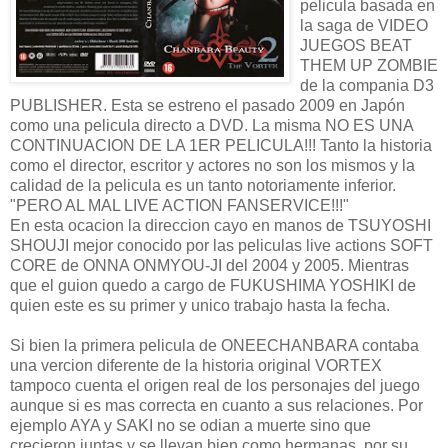
pelicula basada en
la saga de VIDEO
JUEGOS BEAT
THEM UP ZOMBIE
de la compania D3
PUBLISHER. Esta se estreno el pasado 2009 en Japón
como una pelicula directo a DVD. La misma NO ES UNA
CONTINUACION DE LA 1ER PELICULA!!! Tanto la historia
como el director, escritor y actores no son los mismos y la
calidad de la pelicula es un tanto notoriamente inferior.
"PERO AL MAL LIVE ACTION FANSERVICE!!!"
En esta ocacion la direccion cayo en manos de TSUYOSHI
SHOUJI mejor conocido por las peliculas live actions SOFT
CORE de ONNA ONMYOU-JI del 2004 y 2005. Mientras
que el guion quedo a cargo de FUKUSHIMA YOSHIKI de
quien este es su primer y unico trabajo hasta la fecha.
Si bien la primera pelicula de ONEECHANBARA contaba
una vercion diferente de la historia original VORTEX
tampoco cuenta el origen real de los personajes del juego
aunque si es mas correcta en cuanto a sus relaciones. Por
ejemplo AYA y SAKI no se odian a muerte sino que
crecieron juntas y se llevan bien como hermanas, por su