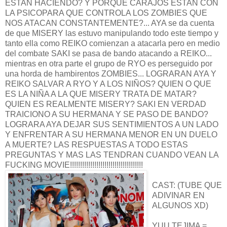
ESTAN HACIENDO? Y PORQUE CARAJOS ESTAN CON
LA PSICOPARA QUE CONTROLA LOS ZOMBIES QUE
NOS ATACAN CONSTANTEMENTE?... AYA se da cuenta
de que MISERY las estuvo manipulando todo este tiempo y
tanto ella como REIKO comienzan a atacarla pero en medio
del combate SAKI se pasa de bando atacando a REIKO...
mientras en otra parte el grupo de RYO es perseguido por
una horda de hambirentos ZOMBIES... LOGRARAN AYA Y
REIKO SALVAR A RYO Y A LOS NIÑOS? QUIEN O QUE
ES LA NIÑA A LA QUE MISERY TRATA DE MATAR?
QUIEN ES REALMENTE MISERY? SAKI EN VERDAD
TRAICIONO A SU HERMANA Y SE PASO DE BANDO?
LOGRARA AYA DEJAR SUS SENTIMIENTOS A UN LADO
Y ENFRENTAR A SU HERMANA MENOR EN UN DUELO
A MUERTE? LAS RESPUESTAS A TODO ESTAS
PREGUNTAS Y MAS LAS TENDRAN CUANDO VEAN LA
FUCKING MOVIE!!!!!!!!!!!!!!!!!!!!!!!!!!!!!!!!!!!!
CAST: (TUBE QUE
ADIVINAR EN
ALGUNOS XD)
YUU TEJIMA =