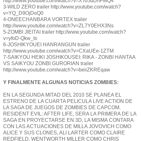
http://www.youtube.com/watch?v=XTo5dDhFMQ4
3-WILD ZERO trailer http://www.youtube.com/watch?
v=YQ_D9OjDoQ0
4-ONEECHANBARA VORTEX trailer
http://www.youtube.com/watch?v=ZL7Y0EHX3Ns
5-ZOMBI JIEITAI trailer http://www.youtube.com/watch?
v=yfoD-Qkw_ts
6-JOSHIKYOUEI HANRANGUN trailer
http://www.youtube.com/watch?v=CXaUEe-1ZTM
7-SAIKYOU HEIKI JOSHIKOUSEI: RIKA - ZONBI HANTAA
VS SAIKYOU ZONBI GURORIAN trailer
http://www.youtube.com/watch?v=beiiZKREqaw
Y FINALMENTE ALGUNAS NOTICIAS ZOMBIES:
EN LA SEGUNDA MITAD DEL 2010 SE PLANEA EL
ESTRENO DE LA CUARTA PELICULA LIVE ACTION DE
LA SAGA DE JUEGOS DE ZOMBIES DE CAPCOM.
RESIDENT EVIL: AFTER LIFE, SERA LA PRIMERA DE LA
SAGA EN PROYECTARSE EN 3D, LA MISMA CONTARA
CON LAS ACTUACIONES DE MILLA JOVOVICH COMO
ALICE Y SUS CLONES, ALI LARTER COMO CLAIRE
REDFIELD, WENTWORTH MILLER COMO CHRIS