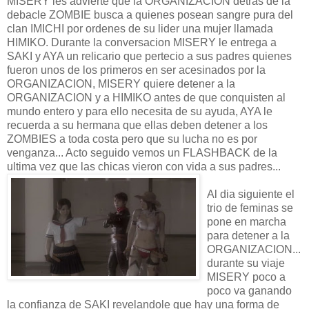
MISERY les advierte que la ORGANIZACION detras de la
debacle ZOMBIE busca a quienes posean sangre pura del
clan IMICHI por ordenes de su lider una mujer llamada
HIMIKO. Durante la conversacion MISERY le entrega a
SAKI y AYA un relicario que pertecio a sus padres quienes
fueron unos de los primeros en ser acesinados por la
ORGANIZACION, MISERY quiere detener a la
ORGANIZACION y a HIMIKO antes de que conquisten al
mundo entero y para ello necesita de su ayuda, AYA le
recuerda a su hermana que ellas deben detener a los
ZOMBIES a toda costa pero que su lucha no es por
venganza... Acto seguido vemos un FLASHBACK de la
ultima vez que las chicas vieron con vida a sus padres...
Al dia siguiente el
trio de feminas se
pone en marcha
para detener a la
ORGANIZACION...
durante su viaje
MISERY poco a
poco va ganando
la confianza de SAKI revelandole que hay una forma de