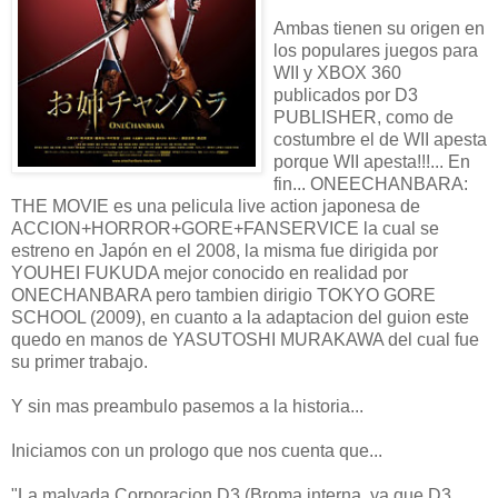
Ambas tienen su origen en
los populares juegos para
WII y XBOX 360
publicados por D3
PUBLISHER, como de
costumbre el de WII apesta
porque WII apesta!!!... En
fin... ONEECHANBARA:
THE MOVIE es una pelicula live action japonesa de
ACCION+HORROR+GORE+FANSERVICE la cual se
estreno en Japón en el 2008, la misma fue dirigida por
YOUHEI FUKUDA mejor conocido en realidad por
ONECHANBARA pero tambien dirigio TOKYO GORE
SCHOOL (2009), en cuanto a la adaptacion del guion este
quedo en manos de YASUTOSHI MURAKAWA del cual fue
su primer trabajo.
Y sin mas preambulo pasemos a la historia...
Iniciamos con un prologo que nos cuenta que...
"La malvada Corporacion D3 (Broma interna, ya que D3