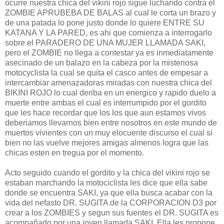
ocurre nuestra chica del vikini rojo sigue luchando contra el
ZOMBIE APRUBEBA DE BALAS al cual le corta un brazo y
de una patada lo pone justo donde lo quiere ENTRE SU
KATANA Y LA PARED, es ahi que comienza a interrogarlo
sobre el PARADERO DE UNA MUJER LLAMADA SAKI,
pero el ZOMBIE no llega a contestar ya es inmediatamente
asecinado de un balazo en la cabeza por la misteriosa
motocyclista la cual se quita el casco antes de empesar a
intercambiar amenazadoras miradas con nuestra chica del
BIKINI ROJO lo cual deriba en un energico y rapido duelo a
muerte entre ambas el cual es interrumpido por el gordito
que les hace recordar que los los que aun estamos vivos
deberiamos llevarnos bien entre nosotros en este mundo de
muertos vivientes con un muy elocuente discurso el cual si
bien no las vuelve mejores amigas almenos logra que las
chicas esten en tregua por el momento.
Acto seguido cuando el gordito y la chica del vikini rojo se
estaban marchando la motociclista les dice que ella sabe
donde se encuentra SAKI, ya que ella busca acabar con la
vida del nefasto DR. SUGITA de la CORPORACION D3 por
crear a los ZOMBIES y segun sus fuentes el DR. SUGITA es
acompañado por una joven llamada SAKI. Ella les propone