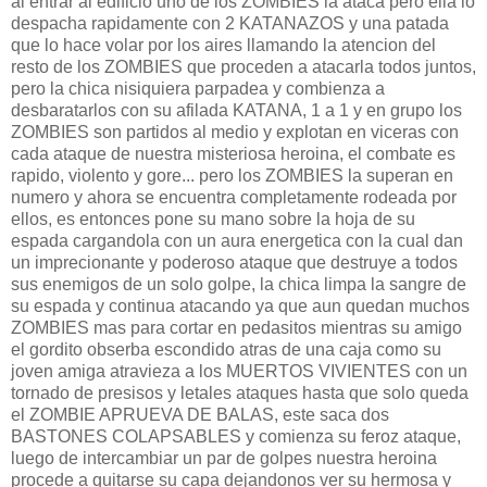
al entrar al edificio uno de los ZOMBIES la ataca pero ella lo
despacha rapidamente con 2 KATANAZOS y una patada
que lo hace volar por los aires llamando la atencion del
resto de los ZOMBIES que proceden a atacarla todos juntos,
pero la chica nisiquiera parpadea y combienza a
desbaratarlos con su afilada KATANA, 1 a 1 y en grupo los
ZOMBIES son partidos al medio y explotan en viceras con
cada ataque de nuestra misteriosa heroina, el combate es
rapido, violento y gore... pero los ZOMBIES la superan en
numero y ahora se encuentra completamente rodeada por
ellos, es entonces pone su mano sobre la hoja de su
espada cargandola con un aura energetica con la cual dan
un imprecionante y poderoso ataque que destruye a todos
sus enemigos de un solo golpe, la chica limpa la sangre de
su espada y continua atacando ya que aun quedan muchos
ZOMBIES mas para cortar en pedasitos mientras su amigo
el gordito obserba escondido atras de una caja como su
joven amiga atravieza a los MUERTOS VIVIENTES con un
tornado de presisos y letales ataques hasta que solo queda
el ZOMBIE APRUEVA DE BALAS, este saca dos
BASTONES COLAPSABLES y comienza su feroz ataque,
luego de intercambiar un par de golpes nuestra heroina
procede a quitarse su capa dejandonos ver su hermosa y