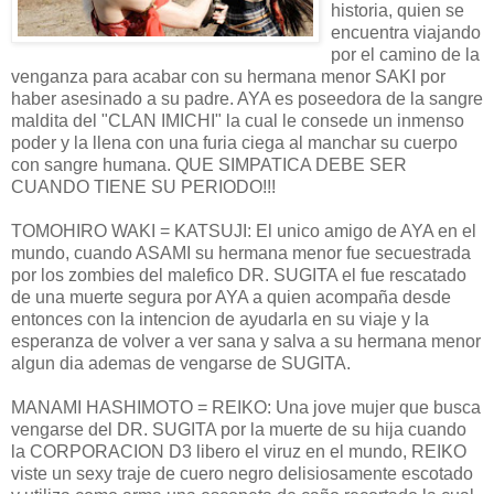
historia, quien se
encuentra viajando
por el camino de la
venganza para acabar con su hermana menor SAKI por
haber asesinado a su padre. AYA es poseedora de la sangre
maldita del "CLAN IMICHI" la cual le consede un inmenso
poder y la llena con una furia ciega al manchar su cuerpo
con sangre humana. QUE SIMPATICA DEBE SER
CUANDO TIENE SU PERIODO!!!
TOMOHIRO WAKI = KATSUJI: El unico amigo de AYA en el
mundo, cuando ASAMI su hermana menor fue secuestrada
por los zombies del malefico DR. SUGITA el fue rescatado
de una muerte segura por AYA a quien acompaña desde
entonces con la intencion de ayudarla en su viaje y la
esperanza de volver a ver sana y salva a su hermana menor
algun dia ademas de vengarse de SUGITA.
MANAMI HASHIMOTO = REIKO: Una jove mujer que busca
vengarse del DR. SUGITA por la muerte de su hija cuando
la CORPORACION D3 libero el viruz en el mundo, REIKO
viste un sexy traje de cuero negro delisiosamente escotado