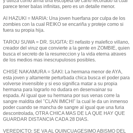
y utiliza como arma una escopeta de caño recortado la cual
parece tener balas infinitas, pero es un detalle menor.
AI HAZUKI = MARIA: Una joven huerfana por culpa de los
zombies con la cual REIKO se encariña y proteje como si
fuera su propia hija.
TAROU SUWA = DR. SUGITA: El nefasto y malefico villano,
creador del viruz que convierte a la gente en ZOMBIE, quien
busca el secreto de la resurreccion y la vida eterna atraves
de los medios mas inescrupulosos posibles.
CHISE NAKAMURA = SAKI: La hermana menor de AYA,
esta joven y altamente perturbada chica busca el poder para
volverse invensible y si eso significa matar a su propia
hermana para lograrlo no dudara en desenvainar su
espada. Al igual que su hermana por sus venas corre la
sangre maldita del "CLAN IMICHI" la cual le da un inmenso
poder cuando se mancha de sangre al igual que una furia
descontrolada, OTRA CHICA MAS DE LA QUE HAY QUE
GUARDAR DISTANCIA CADA 28 DIAS.
VEREDICTO: SE VA AL QUINCUAGESIMO ABISMO DEL