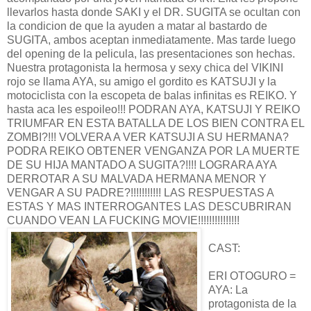
llevarlos hasta donde SAKI y el DR. SUGITA se ocultan con
la condicion de que la ayuden a matar al bastardo de
SUGITA, ambos aceptan inmediatamente. Mas tarde luego
del opening de la pelicula, las presentaciones son hechas.
Nuestra protagonista la hermosa y sexy chica del VIKINI
rojo se llama AYA, su amigo el gordito es KATSUJI y la
motociclista con la escopeta de balas infinitas es REIKO. Y
hasta aca les espoileo!!! PODRAN AYA, KATSUJI Y REIKO
TRIUMFAR EN ESTA BATALLA DE LOS BIEN CONTRA EL
ZOMBI?!!! VOLVERA A VER KATSUJI A SU HERMANA?
PODRA REIKO OBTENER VENGANZA POR LA MUERTE
DE SU HIJA MANTADO A SUGITA?!!!! LOGRARA AYA
DERROTAR A SU MALVADA HERMANA MENOR Y
VENGAR A SU PADRE?!!!!!!!!!!! LAS RESPUESTAS A
ESTAS Y MAS INTERROGANTES LAS DESCUBRIRAN
CUANDO VEAN LA FUCKING MOVIE!!!!!!!!!!!!!!!
CAST:
ERI OTOGURO =
AYA: La
protagonista de la