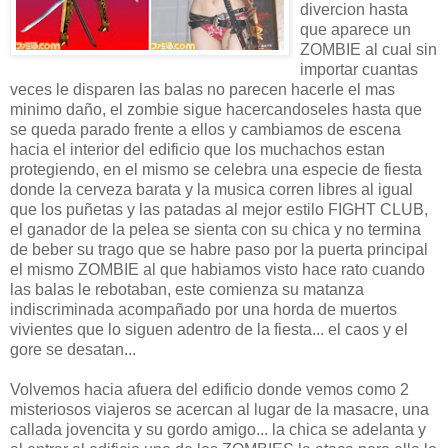
divercion hasta
que aparece un
ZOMBIE al cual sin
importar cuantas
veces le disparen las balas no parecen hacerle el mas
minimo daño, el zombie sigue hacercandoseles hasta que
se queda parado frente a ellos y cambiamos de escena
hacia el interior del edificio que los muchachos estan
protegiendo, en el mismo se celebra una especie de fiesta
donde la cerveza barata y la musica corren libres al igual
que los puñetas y las patadas al mejor estilo FIGHT CLUB,
el ganador de la pelea se sienta con su chica y no termina
de beber su trago que se habre paso por la puerta principal
el mismo ZOMBIE al que habiamos visto hace rato cuando
las balas le rebotaban, este comienza su matanza
indiscriminada acompañado por una horda de muertos
vivientes que lo siguen adentro de la fiesta... el caos y el
gore se desatan...
Volvemos hacia afuera del edificio donde vemos como 2
misteriosos viajeros se acercan al lugar de la masacre, una
callada jovencita y su gordo amigo... la chica se adelanta y