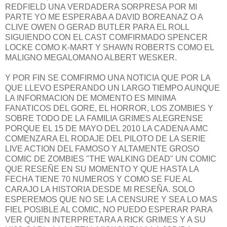
REDFIELD UNA VERDADERA SORPRESA POR MI
PARTE YO ME ESPERABA A DAVID BOREANAZ O A
CLIVE OWEN O GERAD BUTLER PARA EL ROLL
SIGUIENDO CON EL CAST COMFIRMADO SPENCER
LOCKE COMO K-MART Y SHAWN ROBERTS COMO EL
MALIGNO MEGALOMANO ALBERT WESKER.
Y POR FIN SE COMFIRMO UNA NOTICIA QUE POR LA
QUE LLEVO ESPERANDO UN LARGO TIEMPO AUNQUE
LA INFORMACION DE MOMENTO ES MINIMA
FANATICOS DEL GORE, EL HORROR, LOS ZOMBIES Y
SOBRE TODO DE LA FAMILIA GRIMES ALEGRENSE
PORQUE EL 15 DE MAYO DEL 2010 LA CADENA AMC
COMENZARA EL RODAJE DEL PILOTO DE LA SERIE
LIVE ACTION DEL FAMOSO Y ALTAMENTE GROSO
COMIC DE ZOMBIES "THE WALKING DEAD" UN COMIC
QUE RESEÑE EN SU MOMENTO Y QUE HASTA LA
FECHA TIENE 70 NUMEROS Y COMO SE FUE AL
CARAJO LA HISTORIA DESDE MI RESEÑA. SOLO
ESPEREMOS QUE NO SE LA CENSURE Y SEA LO MAS
FIEL POSIBLE AL COMIC, NO PUEDO ESPERAR PARA
VER QUIEN INTERPRETARA A RICK GRIMES Y A SU