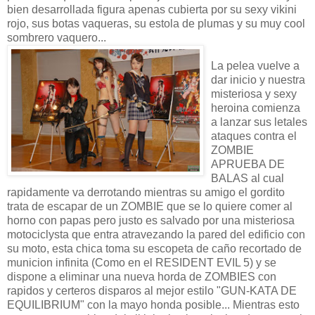
bien desarrollada figura apenas cubierta por su sexy vikini
rojo, sus botas vaqueras, su estola de plumas y su muy cool
sombrero vaquero...
La pelea vuelve a
dar inicio y nuestra
misteriosa y sexy
heroina comienza
a lanzar sus letales
ataques contra el
ZOMBIE
APRUEBA DE
BALAS al cual
rapidamente va derrotando mientras su amigo el gordito
trata de escapar de un ZOMBIE que se lo quiere comer al
horno con papas pero justo es salvado por una misteriosa
motociclysta que entra atravezando la pared del edificio con
su moto, esta chica toma su escopeta de caño recortado de
municion infinita (Como en el RESIDENT EVIL 5) y se
dispone a eliminar una nueva horda de ZOMBIES con
rapidos y certeros disparos al mejor estilo "GUN-KATA DE
EQUILIBRIUM" con la mayo honda posible... Mientras esto