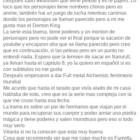
Después salió Ikkitousen que tiene peleas y es re pajero. Lo
loco que los personajes tiene nombres chinos pero es
anime, también hai un juego de lucha mientras caminas
donde los personajes se llaman parecido pero a mi me
gusta mas el Demon King
La serie esta buena, tiene poderes y un monton de
personajes pero no pude ver el final porque la sacaron de
youtube y encajaron otra que se llama parecido pero creo
que es continuación, vi las peleas pero en un punto no
entendí nada. Espero que la termien de sacar en Narurull,
ya llevan hasta el capitulo 8, yo la quiero en español si es
con subtitulos no me gusta
Después empesaron a dar Full metal Alchemist, fenómeno
mundial
Me acurdo que hasta el tarado que vivía alado de mi casa
hablaba de esto, creo que es la serie mas compleja con la
que me cruse hasta esa fecha
La trama es sobre un par de hermanos que viajan por el
mundo para recuperar sus cuerpor y poder armar una piedra
mágica y tiene poderes y salen monstruos pero eso si todo
muy serio
Véanla si no la conocen que esta muy buena
Cosa que recomiendo ver que me copo mucho es Fumofu,