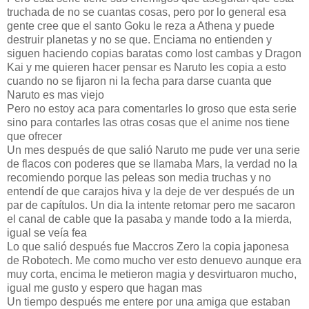
truchada de no se cuantas cosas, pero por lo general esa
gente cree que el santo Goku le reza a Athena y puede
destruir planetas y no se que. Enciama no entienden y
siguen haciendo copias baratas como lost cambas y Dragon
Kai y me quieren hacer pensar es Naruto les copia a esto
cuando no se fijaron ni la fecha para darse cuanta que
Naruto es mas viejo
Pero no estoy aca para comentarles lo groso que esta serie
sino para contarles las otras cosas que el anime nos tiene
que ofrecer
Un mes después de que salió Naruto me pude ver una serie
de flacos con poderes que se llamaba Mars, la verdad no la
recomiendo porque las peleas son media truchas y no
entendí de que carajos hiva y la deje de ver después de un
par de capítulos. Un dia la intente retomar pero me sacaron
el canal de cable que la pasaba y mande todo a la mierda,
igual se veía fea
Lo que salió después fue Maccros Zero la copia japonesa
de Robotech. Me como mucho ver esto denuevo aunque era
muy corta, encima le metieron magia y desvirtuaron mucho,
igual me gusto y espero que hagan mas
Un tiempo después me entere por una amiga que estaban