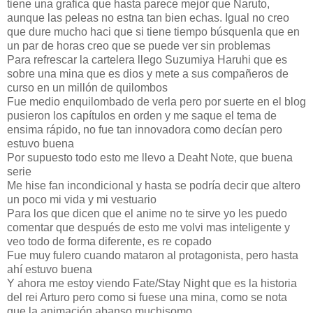
tiene una grafica que hasta parece mejor que Naruto,
aunque las peleas no estna tan bien echas. Igual no creo
que dure mucho haci que si tiene tiempo búsquenla que en
un par de horas creo que se puede ver sin problemas
Para refrescar la cartelera llego Suzumiya Haruhi que es
sobre una mina que es dios y mete a sus compañeros de
curso en un millón de quilombos
Fue medio enquilombado de verla pero por suerte en el blog
pusieron los capítulos en orden y me saque el tema de
ensima rápido, no fue tan innovadora como decían pero
estuvo buena
Por supuesto todo esto me llevo a Deaht Note, que buena
serie
Me hise fan incondicional y hasta se podría decir que altero
un poco mi vida y mi vestuario
Para los que dicen que el anime no te sirve yo les puedo
comentar que después de esto me volvi mas inteligente y
veo todo de forma diferente, es re copado
Fue muy fulero cuando mataron al protagonista, pero hasta
ahí estuvo buena
Y ahora me estoy viendo Fate/Stay Night que es la historia
del rei Arturo pero como si fuese una mina, como se nota
que la animación abanso muchisomo