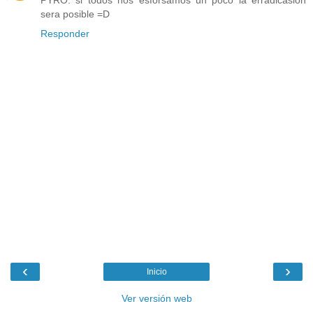
PYRO: si todos nos esforsamos un poco la erradicasion
sera posible =D
Responder
‹
›
Inicio
Ver versión web