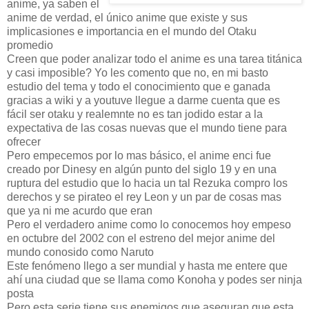
anime, ya saben el
anime de verdad, el único anime que existe y sus
implicasiones e importancia en el mundo del Otaku
promedio
Creen que poder analizar todo el anime es una tarea titánica
y casi imposible? Yo les comento que no, en mi basto
estudio del tema y todo el conocimiento que e ganada
gracias a wiki y a youtuve llegue a darme cuenta que es
fácil ser otaku y realemnte no es tan jodido estar a la
expectativa de las cosas nuevas que el mundo tiene para
ofrecer
Pero empecemos por lo mas básico, el anime enci fue
creado por Dinesy en algún punto del siglo 19 y en una
ruptura del estudio que lo hacia un tal Rezuka compro los
derechos y se pirateo el rey Leon y un par de cosas mas
que ya ni me acurdo que eran
Pero el verdadero anime como lo conocemos hoy empeso
en octubre del 2002 con el estreno del mejor anime del
mundo conosido como Naruto
Este fenómeno llego a ser mundial y hasta me entere que
ahí una ciudad que se llama como Konoha y podes ser ninja
posta
Pero esta serie tiene sus enemigos que aseguran que esta