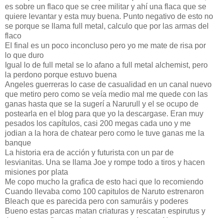
es sobre un flaco que se cree militar y ahí una flaca que se
quiere levantar y esta muy buena. Punto negativo de esto no
se porque se llama full metal, calculo que por las armas del
flaco
El final es un poco inconcluso pero yo me mate de risa por
lo que duro
Igual lo de full metal se lo afano a full metal alchemist, pero
la perdono porque estuvo buena
Angeles guerreras lo case de casualidad en un canal nuevo
que metiro pero como se veía medio mal me quede con las
ganas hasta que se la sugerí a Narurull y el se ocupo de
postearla en el blog para que yo la descargase. Eran muy
pesados los capítulos, casi 200 megas cada uno y me
jodian a la hora de chatear pero como le tuve ganas me la
banque
La historia era de acción y futurista con un par de
lesvianitas. Una se llama Joe y rompe todo a tiros y hacen
misiones por plata
Me copo mucho la grafica de esto haci que lo recomiendo
Cuando llevaba como 100 capitulos de Naruto estrenaron
Bleach que es parecida pero con samuráis y poderes
Bueno estas parcas matan criaturas y rescatan espirutus y