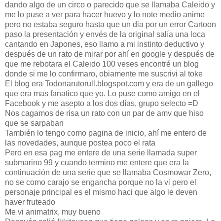
dando algo de un circo o parecido que se llamaba Caleido y
me lo puse a ver para hacer huevo y lo note medio anime
pero no estaba seguro hasta que un dia por un error Cartoon
paso la presentación y envés de la original salía una loca
cantando en Japones, eso llamo a mi instinto deductivo y
después de un rato de mirar por ahí en google y después de
que me rebotara el Caleido 100 veses encontré un blog
donde si me lo confirmaro, obiamente me suscrivi al toke
El blog era Todonarutorull.blogspot.com y era de un gallego
que era mas fanatico que yo. Lo puse como amigo en el
Facebook y me asepto a los dos días, grupo selecto =D
Nos cagamos de risa un rato con un par de amv que hiso
que se sarpaban
También lo tengo como pagina de inicio, ahí me entero de
las novedades, aunque postea poco el rata
Pero en esa pag me entere de una serie llamada super
submarino 99 y cuando termino me entere que era la
continuación de una serie que se llamaba Cosmowar Zero,
no se como carajo se engancha porque no la vi pero el
personaje principal es el mismo haci que algo le deven
haver fruteado
Me vi animatrix, muy bueno