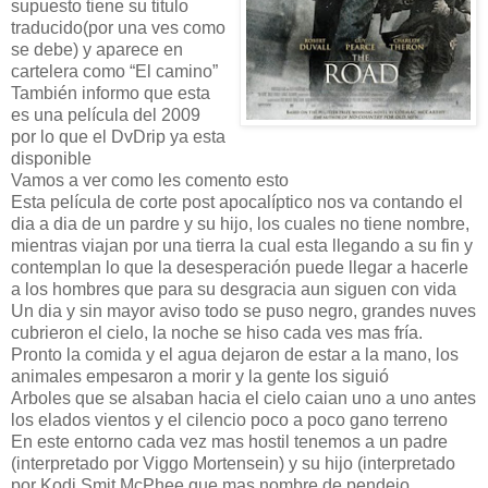
supuesto tiene su titulo
traducido(por una ves como
se debe) y aparece en
cartelera como “El camino”
También informo que esta
es una película del 2009
por lo que el DvDrip ya esta
disponible
Vamos a ver como les comento esto
Esta película de corte post apocalíptico nos va contando el
dia a dia de un pardre y su hijo, los cuales no tiene nombre,
mientras viajan por una tierra la cual esta llegando a su fin y
contemplan lo que la desesperación puede llegar a hacerle
a los hombres que para su desgracia aun siguen con vida
Un dia y sin mayor aviso todo se puso negro, grandes nuves
cubrieron el cielo, la noche se hiso cada ves mas fría.
Pronto la comida y el agua dejaron de estar a la mano, los
animales empesaron a morir y la gente los siguió
Arboles que se alsaban hacia el cielo caian uno a uno antes
los elados vientos y el cilencio poco a poco gano terreno
En este entorno cada vez mas hostil tenemos a un padre
(interpretado por Viggo Mortensein) y su hijo (interpretado
por Kodi Smit McPhee que mas nombre de pendejo