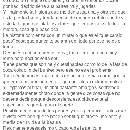
se duda de ninguno de ellos y si bien no tenemos acción
por haci decirlo tiene sus partes muy jugadas
Y finalmente la historia que me demustra una y otra ves que
es la piedra base y fundamental de un buen relato donde si
esto falla por mas plata y actores que tengas se va todo a la
mierda, cosa que paso aca
La historia comienza con un misterio que es el “que carajo
paso” cosa que nunca te aclaran del todo per ese no es el
tema
Después continua bien el tema, todo tiene un ritmo muy
lento pero haci deveria ser
Tiene partes que son muy cuestinables como lo de la lata de
coca cola o lo del bunker pero ese no es el problema
También tenemos unas docis de acción, temas como que la
ipotermia no funciona en el agua por algún extraño motivo
Y llegamos al final, un final bastante amargo y sobretodo
extremadamente choto donde la gente dice cosas que no
deveria decir porque descorsierta estúpidamente al
espectador y queda para el sorete
Posiblemente uno de los peores y mas pedorros finales que
e visto este año que te hacen sentir que tiraste una hora y
media de tu vida a la basura
Realmente apestosisimo y cago toda la película