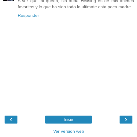
A ver que tal queda, sin duda Hellsing es de mis animes
favoritos y lo que ha sido todo lo ultimate esta poca madre
Responder
‹
›
Inicio
Ver versión web