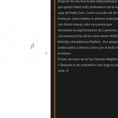
Después de una muy buena temporada(que 
que quedo HeartCach) arrancamos con la n
saga de Pretty Cure. Como no podía ser de 
forma por como termino la anterior arranca
con chicas nuevas, esta ves parece que
retomando la vieja formación de 2 personas
Las nuevas protas de las serie serian Hibiki
Melody) y Kanade(cure Rhythm) , dos amigas 
combocadas a servicio activo por el bicho 
la música
El malo de turno es un tipo llamado Mephis
Y después lo de costumbre. Esta saga no pa
onda =D