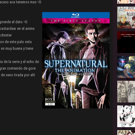
i acaso aca tenemos mas =D
prende el dato =D
bastardear en el anime
nchester
mos de este palo esta
n es muy buena y tiene
 de la serie y el echo de
gran contenido de gore
 de sexo tirada por ahí