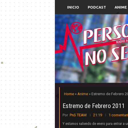
INICIO
PODCAST
ANIME
Home
»
Anime
» Estremo de Febrero 2
Estremo de Febrero 2011
Por
PnS TEAM
21:19
1 comentar
Y estamos saliendo de enero para entrar a u