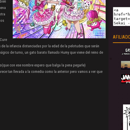
bien
ueva
otra
mos
AFILIAD
(Cure
de la infancia distanciadas por la edad de la pelotudes que serán
mágico de turno, un gato barato llamado Humy que viene del reino de
to(que con ese nombre espero que balga la pena pegarle)
rece tan llevada a la comedia como la anterior pero vamos a ver que