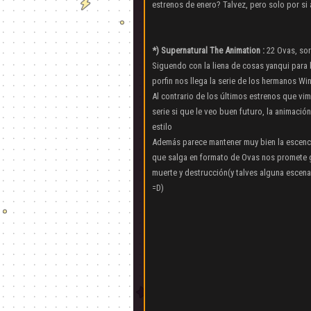
estrenos de enero? Talvez, pero solo por s
*) Supernatural The Animation :
22 Ovas, sor
Siguendo con la liena de cosas yanqui para 
porfin nos llega la serie de los hermanos Wi
Al contrario de los últimos estrenos que vi
serie si que le veo buen futuro, la animació
estilo
Además parece mantener muy bien la escencia
que salga en formato de Ovas nos promete 
muerte y destrucción(y talves alguna escena
=D)