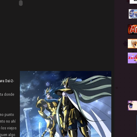
wa Dai-2-
sta donde
smo punto
nto no ahí
 los viejos
rguen algo