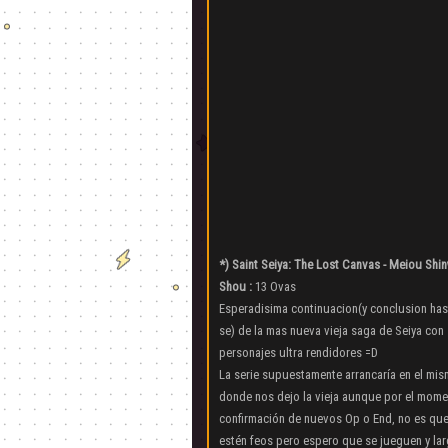
*) Saint Seiya: The Lost Canvas - Meiou Shin
Shou :
13 Ovas
Esperadisima continuacion(y conclusion ha
se) de la mas nueva vieja saga de Seiya con
personajes ultra rendidores =D
La serie supuestamente arrancaría en el mi
donde nos dejo la vieja aunque por el mome
confirmación de nuevos Op o End, no es que
estén feos pero espero que se jueguen y la