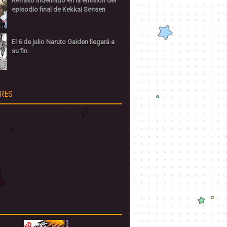
Retraso indefinido en la emisión del
episodio final de Kekkai Sensen
El 6 de julio Naruto Gaiden llegará a
su fin.
RES