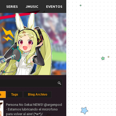
SERIES
JMUSIC
EVENTOS
s
Tags
Blog Archivo
Persona No Sekai NEWS! @argenpod
- Estamos lubricando el microfono
para volver al aire! (*w*)/