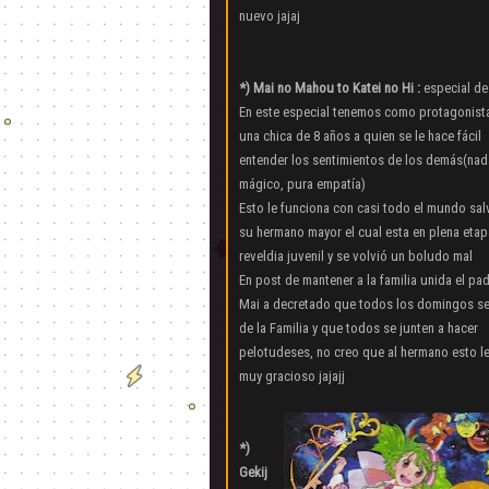
nuevo jajaj
*) Mai no Mahou to Katei no Hi :
especial de
En este especial tenemos como protagonista
una chica de 8 años a quien se le hace fácil
entender los sentimientos de los demás(nad
mágico, pura empatía)
Esto le funciona con casi todo el mundo sa
su hermano mayor el cual esta en plena etap
reveldia juvenil y se volvió un boludo mal
En post de mantener a la familia unida el pa
Mai a decretado que todos los domingos se
de la Familia y que todos se junten a hacer
pelotudeses, no creo que al hermano esto l
muy gracioso jajajj
*)
Gekij