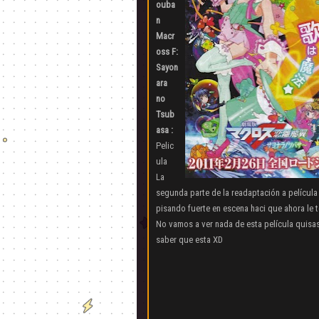
ouba
n
Macr
oss F:
Sayon
ara
no
Tsub
asa :
Pelic
ula
La
segunda parte de la readaptación a película
pisando fuerte en escena haci que ahora le t
No vamos a ver nada de esta película quisas
saber que esta XD