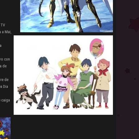
 TV
 a Mai,
a
lvo con
a de
dre de
a Dia
e caiga