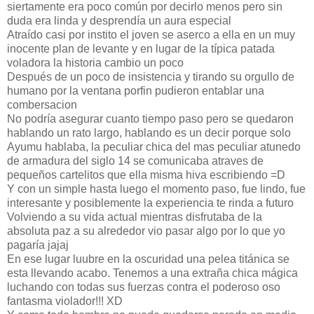
siertamente era poco común por decirlo menos pero sin
duda era linda y desprendía un aura especial
Atraído casi por instito el joven se aserco a ella en un muy
inocente plan de levante y en lugar de la típica patada
voladora la historia cambio un poco
Después de un poco de insistencia y tirando su orgullo de
humano por la ventana porfin pudieron entablar una
combersacion
No podría asegurar cuanto tiempo paso pero se quedaron
hablando un rato largo, hablando es un decir porque solo
Ayumu hablaba, la peculiar chica del mas peculiar atunedo
de armadura del siglo 14 se comunicaba atraves de
pequeños cartelitos que ella misma hiva escribiendo =D
Y con un simple hasta luego el momento paso, fue lindo, fue
interesante y posiblemente la experiencia te rinda a futuro
Volviendo a su vida actual mientras disfrutaba de la
absoluta paz a su alrededor vio pasar algo por lo que yo
pagaría jajaj
En ese lugar luubre en la oscuridad una pelea titánica se
esta llevando acabo. Tenemos a una extraña chica mágica
luchando con todas sus fuerzas contra el poderoso oso
fantasma violador!!! XD