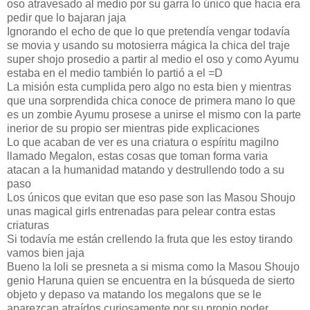
oso atravesado al medio por su garra lo único que hacia era
pedir que lo bajaran jaja
Ignorando el echo de que lo que pretendía vengar todavía
se movia y usando su motosierra mágica la chica del traje
super shojo prosedio a partir al medio el oso y como Ayumu
estaba en el medio también lo partió a el =D
La misión esta cumplida pero algo no esta bien y mientras
que una sorprendida chica conoce de primera mano lo que
es un zombie Ayumu prosese a unirse el mismo con la parte
inerior de su propio ser mientras pide explicaciones
Lo que acaban de ver es una criatura o espíritu magilno
llamado Megalon, estas cosas que toman forma varia
atacan a la humanidad matando y destrullendo todo a su
paso
Los únicos que evitan que eso pase son las Masou Shoujo
unas magical girls entrenadas para pelear contra estas
criaturas
Si todavía me están crellendo la fruta que les estoy tirando
vamos bien jaja
Bueno la loli se presneta a si misma como la Masou Shoujo
genio Haruna quien se encuentra en la búsqueda de sierto
objeto y depaso va matando los megalons que se le
aparezcan atraídos curiosamente por su propio poder