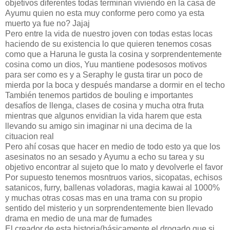
objetivos diferentes todas terminan viviendo en la casa de
Ayumu quien no esta muy conforme pero como ya esta
muerto ya fue no? Jajaj
Pero entre la vida de nuestro joven con todas estas locas
haciendo de su existencia lo que quieren tenemos cosas
como que a Haruna le gusta la cosina y sorprendentemente
cosina como un dios, Yuu mantiene podesosos motivos
para ser como es y a Seraphy le gusta tirar un poco de
mierda por la boca y después mandarse a dormir en el techo
También tenemos partidos de bouling e importantes
desafíos de llenga, clases de cosina y mucha otra fruta
mientras que algunos envidian la vida harem que esta
llevando su amigo sin imaginar ni una decima de la
cituacion real
Pero ahí cosas que hacer en medio de todo esto ya que los
asesinatos no an sesado y Ayumu a echo su tarea y su
objetivo encontrar al sujeto que lo mato y devolverle el favor
Por supuesto tenemos mosntruos varios, sicopatas, echisos
satanicos, furry, ballenas voladoras, magia kawai al 1000%
y muchas otras cosas mas en una trama con su propio
sentido del misterio y un sorprendentemente bien llevado
drama en medio de una mar de fumades
El creador de esta historia(básicamente el drogado que si