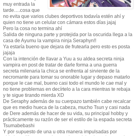
muy entrada la
tarde….cosa que
no evita que varios clubes deportivos todavía estén ahí y
quien no tiene un celular con cámara estos días jajaj
Pero la cosa no termina ahí
Salida de ninguna parte y protejida por la oscurida llega a la
casa de Ayumu la vampira ninja Seraphyn!!
Ya estaría bueno que dejara de frutearla pero esto es posta
jajaja
Con la intención de llavar a Yuu a su aldea secreta ninja
vampira en post de tratar de darle forma a una guerra
secreta milenaria la chica se enfrenta al sirviente de la
necromante para tomar su onorable lugar y depaso matarlo
porque le cae mal, bueno casi todo el mundo le cae mal y
no tiene problemas en decírtelo a la cara mientras te rebaja
y te sigue tirando mierda XD
De Seraphy además de su cuerpazo también cabe recalcar
que es medio hueca de la cabeza, mucho Tsun y casi nada
de Dere además de hacer de su vida, su principal hobby y
prácticamente su razón de ser el estilo de la espada secreta
Tsumabebashi
Y por supuesto de una u otra manera impulsadas por