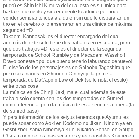
pudo) es Shin ichi Kimura del cual esta es su única obra
hasta el momento y sinceramente lo admiro por poder
vender semejante idea a alguien sin que le dispararan un
tiro en el cerebro o lo enserraran en una clínica de máxima
seguridad =D
Takaomi Kannasaki es el director encargado del cual
además de este solo tiene dos trabajos en esta area, pero
que dos trabajos =D. este es el director de la segunda
temporada de School Rumble y de Macademi Wasshoi!
Bravo por este tipo, que bueno tenerlo laburando denuevo!
El diseño de los personajes es de Shinobu Tagashira que
puso sus manos en Shounen Ommyoji, la primera
temporada de DaCapo o Law of Ueki(se le nota el estilo)
entre otras cosa
La música es de Shinji Kakijima el cual además de este
trabajo solo cuenta con las dos temporadas de Sunred
como referencia, pero la música de esta serie esta buena(la
de sunred pasa)
Y para información de los seiyus tenemos que Ayumu les
puede sonar como Aoki en Kodomo no Jikan, Ninomiya en
Goshushou sama Ninomiya Kun, Nikaido Sensei en Shugo
Chara o uno de los mas secarnos y reconosibles Kouhei en