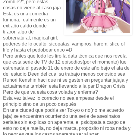
Zombie?”, pero estas
cosas no viene al caso jaja
Esta es una comedia
fumona, realmente es un
extraño caldo donde
tiraron algo de
sobrenatural, magical girl,
poderes de lo oculto, sicopatas, vampiros, harem, slice of
life y hasta el pedobear entro =D
Pero antes que todo les tiro la data técnica que nos revela
que esta serie de TV de 12 episodios(por el momento) fue
estrenada el pasado 11 de enero de este año bajo el ala de
del estudio Deen del cual su trabajo menos conosido sea
Runori Kenshin haci que ni se gasten en preguntar jajaja y
actualmente también esta llevando a la par Dragon Crisis
Pero de que va esta cosa volada y enferma?
Esta vez talvez lo correcto no sea empesar desde el
principio sino de un poco después
En una ciudad que podría ser Tokyo o no(no me acuerdo
jaja) se encuentran ocurriendo una serie de asesinatos
seriales sin explicasion aparente, el psicópata a cargo de
esto no deja huella, no deja marca, propósito ni roba nada y
lo peor es que los casos aparenta ser al azar