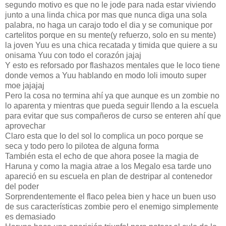
segundo motivo es que no le jode para nada estar viviendo
junto a una linda chica por mas que nunca diga una sola
palabra, no haga un carajo todo el dia y se comunique por
cartelitos porque en su mente(y refuerzo, solo en su mente)
la joven Yuu es una chica recatada y timida que quiere a su
onisama Yuu con todo el corazón jajaj
Y esto es reforsado por flashazos mentales que le loco tiene
donde vemos a Yuu hablando en modo loli imouto super
moe jajajaj
Pero la cosa no termina ahí ya que aunque es un zombie no
lo aparenta y mientras que pueda seguir llendo a la escuela
para evitar que sus compañeros de curso se enteren ahí que
aprovechar
Claro esta que lo del sol lo complica un poco porque se
seca y todo pero lo pilotea de alguna forma
También esta el echo de que ahora posee la magia de
Haruna y como la magia atrae a los Megalo esa tarde uno
apareció en su escuela en plan de destripar al contenedor
del poder
Sorprendentemente el flaco pelea bien y hace un buen uso
de sus características zombie pero el enemigo simplemente
es demasiado