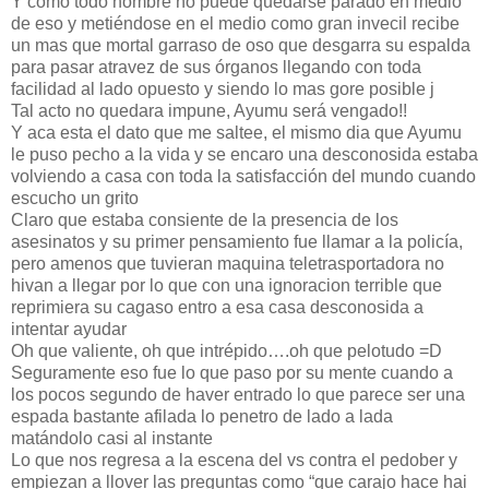
Y como todo hombre no puede quedarse parado en medio
de eso y metiéndose en el medio como gran invecil recibe
un mas que mortal garraso de oso que desgarra su espalda
para pasar atravez de sus órganos llegando con toda
facilidad al lado opuesto y siendo lo mas gore posible j
Tal acto no quedara impune, Ayumu será vengado!!
Y aca esta el dato que me saltee, el mismo dia que Ayumu
le puso pecho a la vida y se encaro una desconosida estaba
volviendo a casa con toda la satisfacción del mundo cuando
escucho un grito
Claro que estaba consiente de la presencia de los
asesinatos y su primer pensamiento fue llamar a la policía,
pero amenos que tuvieran maquina teletrasportadora no
hivan a llegar por lo que con una ignoracion terrible que
reprimiera su cagaso entro a esa casa desconosida a
intentar ayudar
Oh que valiente, oh que intrépido….oh que pelotudo =D
Seguramente eso fue lo que paso por su mente cuando a
los pocos segundo de haver entrado lo que parece ser una
espada bastante afilada lo penetro de lado a lada
matándolo casi al instante
Lo que nos regresa a la escena del vs contra el pedober y
empiezan a llover las preguntas como “que carajo hace hai