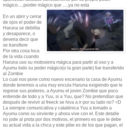
mágico….porder mágico que ….ya no esta
En un abrir y cerrar
de ojos el poder de
Haruna se debilita
y desaparece, o
deveria decir que
se transfiere
Por otra cosa loca
de la vida cuando
Haruna uso su motosierra mágica para partir al oso y a
Ayumu todo su poder mágico(o la gran parte) fue transferido
al Zombie
Lo cual nos pone como nuevo escenario la casa de Ayumu
donde tenemos a una muy encula Haruna exigiendo que le
regrese sus poderes, a Ayumu el joven Zombie que poco
entiende de todo y a Yuu, si a Yuu, que? No pretendían que
después de revivir al freeck se hiva a ir por su lado no? =D
La siempre comunicativa y catatónica Yuu a tomado a
Ayumu como su sirviente y ahora vive con el. Este detalle
no jode al prota por dos motivos, el primero es que le debe
su actual vida a la chica y este pibe es de los que pagan, el