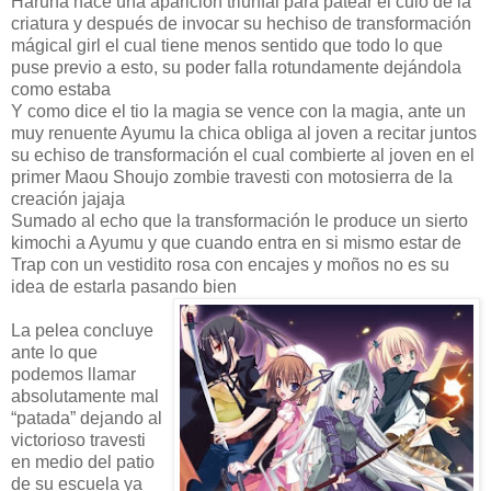
Haruna hace una aparición triunfal para patear el culo de la
criatura y después de invocar su hechiso de transformación
mágical girl el cual tiene menos sentido que todo lo que
puse previo a esto, su poder falla rotundamente dejándola
como estaba
Y como dice el tio la magia se vence con la magia, ante un
muy renuente Ayumu la chica obliga al joven a recitar juntos
su echiso de transformación el cual combierte al joven en el
primer Maou Shoujo zombie travesti con motosierra de la
creación jajaja
Sumado al echo que la transformación le produce un sierto
kimochi a Ayumu y que cuando entra en si mismo estar de
Trap con un vestidito rosa con encajes y moños no es su
idea de estarla pasando bien
La pelea concluye
ante lo que
podemos llamar
absolutamente mal
“patada” dejando al
victorioso travesti
en medio del patio
de su escuela ya