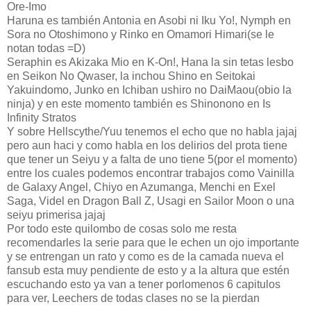
Ore-Imo
Haruna es también Antonia en Asobi ni Iku Yo!, Nymph en
Sora no Otoshimono y Rinko en Omamori Himari(se le
notan todas =D)
Seraphin es Akizaka Mio en K-On!, Hana la sin tetas lesbo
en Seikon No Qwaser, la inchou Shino en Seitokai
Yakuindomo, Junko en Ichiban ushiro no DaiMaou(obio la
ninja) y en este momento también es Shinonono en Is
Infinity Stratos
Y sobre Hellscythe/Yuu tenemos el echo que no habla jajaj
pero aun haci y como habla en los delirios del prota tiene
que tener un Seiyu y a falta de uno tiene 5(por el momento)
entre los cuales podemos encontrar trabajos como Vainilla
de Galaxy Angel, Chiyo en Azumanga, Menchi en Exel
Saga, Videl en Dragon Ball Z, Usagi en Sailor Moon o una
seiyu primerisa jajaj
Por todo este quilombo de cosas solo me resta
recomendarles la serie para que le echen un ojo importante
y se entrengan un rato y como es de la camada nueva el
fansub esta muy pendiente de esto y a la altura que estén
escuchando esto ya van a tener porlomenos 6 capitulos
para ver, Leechers de todas clases no se la pierdan