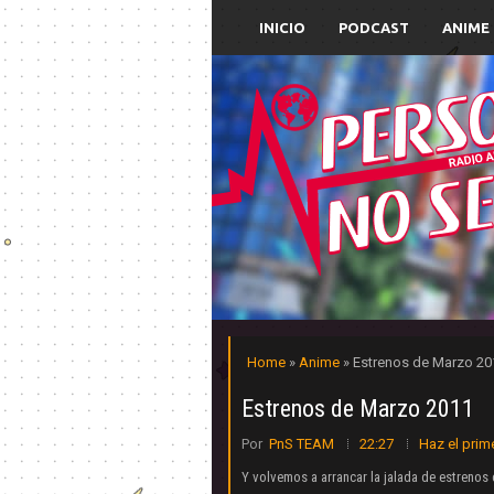
INICIO
PODCAST
ANIME
Home
»
Anime
» Estrenos de Marzo 20
Estrenos de Marzo 2011
Por
PnS TEAM
22:27
Haz el prim
Y volvemos a arrancar la jalada de estrenos