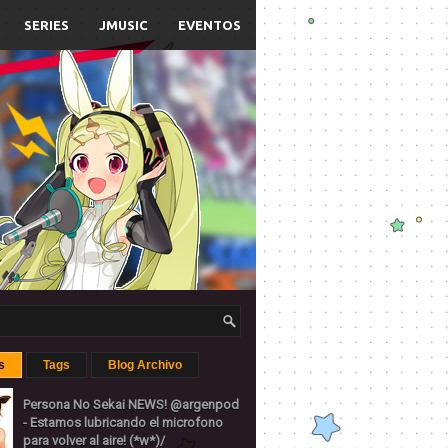
SERIES
JMUSIC
EVENTOS
s
Tags
Blog Archivo
Persona No Sekai NEWS! @argenpod
- Estamos lubricando el microfono
para volver al aire! (*w*)/