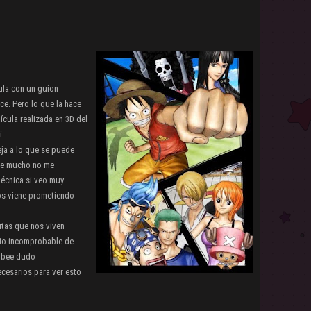
cula con un guion
ce. Pero lo que la hace
ícula realizada en 3D del
i
eja a lo que se puede
nte mucho no me
técnica si veo muy
nos viene prometiendo
utas que nos viven
dio incomprobable de
subee dudo
esarios para ver esto