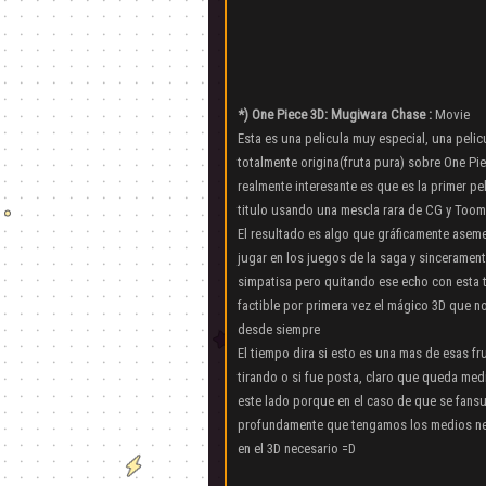
*) One Piece 3D: Mugiwara Chase :
Movie
Esta es una pelicula muy especial, una peli
totalmente origina(fruta pura) sobre One Pie
realmente interesante es que es la primer pel
titulo usando una mescla rara de CG y Toom
El resultado es algo que gráficamente asem
jugar en los juegos de la saga y sincerame
simpatisa pero quitando ese echo con esta 
factible por primera vez el mágico 3D que 
desde siempre
El tiempo dira si esto es una mas de esas fr
tirando o si fue posta, claro que queda me
este lado porque en el caso de que se fan
profundamente que tengamos los medios nec
en el 3D necesario =D