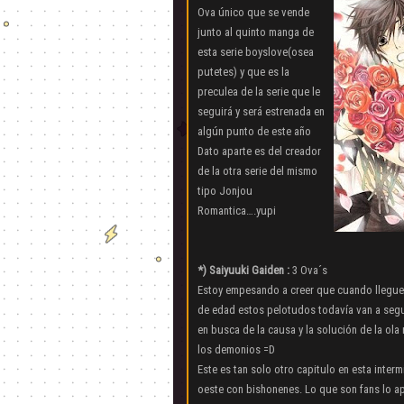
Ova único que se vende
junto al quinto manga de
esta serie boyslove(osea
putetes) y que es la
preculea de la serie que le
seguirá y será estrenada en
algún punto de este año
Dato aparte es del creador
de la otra serie del mismo
tipo Jonjou
Romantica….yupi
*) Saiyuuki Gaiden :
3 Ova´s
Estoy empesando a creer que cuando llegue
de edad estos pelotudos todavía van a segui
en busca de la causa y la solución de la ola
los demonios =D
Este es tan solo otro capitulo en esta intermi
oeste con bishonenes. Lo que son fans lo a