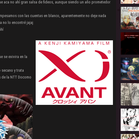
que aca no ahí gran salsa de fideos, aunque siendo un año prometedor
empesamos con las cuentas en blanco, aparentemente no deje nada
a no lo encontré jajaj
ahí
e se exivira en la
 secano y trata
es de la NTT Docomo