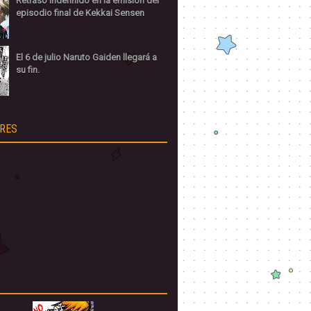
Retraso indefinido en la emisión del
episodio final de Kekkai Sensen
El 6 de julio Naruto Gaiden llegará a
su fin.
RES