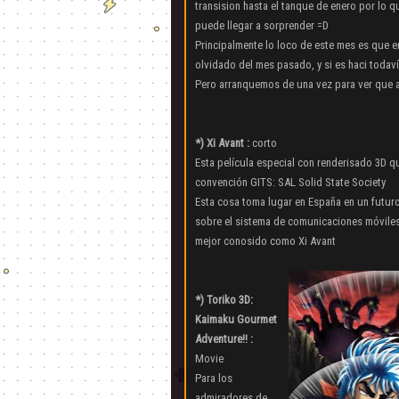
transision hasta el tanque de enero por lo 
puede llegar a sorprender =D
Principalmente lo loco de este mes es que 
olvidado del mes pasado, y si es haci todaví
Pero arranquemos de una vez para ver que 
*) Xi Avant :
corto
Esta película especial con renderisado 3D qu
convención GITS: SAL Solid State Society
Esta cosa toma lugar en España en un futuro
sobre el sistema de comunicaciones móvil
mejor conosido como Xi Avant
*) Toriko 3D:
Kaimaku Gourmet
Adventure!! :
Movie
Para los
admiradores de