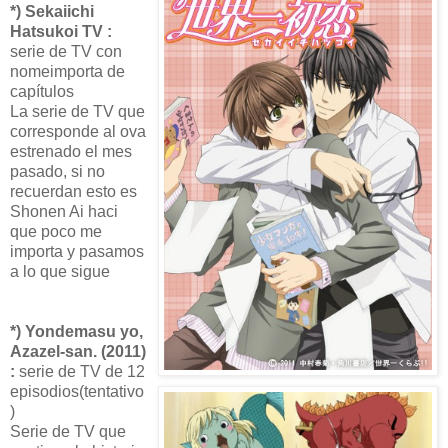
*) Sekaiichi
Hatsukoi TV :
serie de TV con
nomeimporta de
capítulos
La serie de TV que
corresponde al ova
estrenado el mes
pasado, si no
recuerdan esto es
Shonen Ai haci
que poco me
importa y pasamos
a lo que sigue
*) Yondemasu yo,
Azazel-san. (2011)
:
serie de TV de 12
episodios(tentativo
)
Serie de TV que