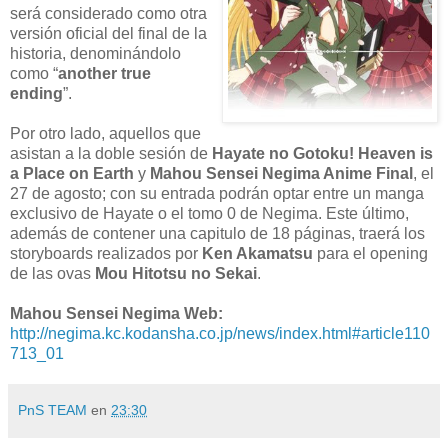
será considerado como otra
versión oficial del final de la
historia, denominándolo
como “
another true
ending
”.
Por otro lado, aquellos que
asistan a la doble sesión de
Hayate no Gotoku! Heaven is
a Place on Earth
y
Mahou Sensei Negima Anime Final
, el
27 de agosto; con su entrada podrán optar entre un manga
exclusivo de Hayate o el tomo 0 de Negima. Este último,
además de contener una capitulo de 18 páginas, traerá los
storyboards realizados por
Ken Akamatsu
para el opening
de las ovas
Mou Hitotsu no Sekai
.
Mahou Sensei Negima Web:
http://negima.kc.kodansha.co.jp/news/index.html#article110
713_01
PnS TEAM
en
23:30