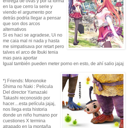
entrega de ovas y por la forma
en la que cerro la serie y
viendo el argumento por
detrás podría llegar a pensar
que son dos arcos
alternativos
Si es haci se agradese, Ui no
me caia mal ni nada y hasta
me simpatisava por retart pero
talves el arco de Ibuki tenia
mas para aportar
Igual también pueden meter porno en esto, de ahí salio jajaj
*) Friends: Mononoke
Shima no Naki : Pelicula
Del director Yamazaki
Takashi reconosido por
hacer…esta película jajaj,
nos llega esta historia
donde un niño humano por
cuestiones X termina
atrapado en la montaña