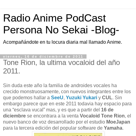
Radio Anime PodCast
Persona No Sekai -Blog-
Acompañándote en tu locura diaria mal llamado Anime.
viernes, 16 de diciembre de 2011
Tone Rion, la ultima vocaloid del año
2011.
Sin duda este año la familia de androides vocales ha
crecido monstruosamente, con nuevos integrantes entre los
que podemos hallar a
SeeU
,
Yuzuki Yukari
y
CUL
. Sin
embargo parece que en este 2011 todavia hay espacio para
una “esclava vucal” mas, y es que a partir del
16 de
diciembre
se encontrara a la venta
Vocaloid Tone Rion
, el
nuevo banco de voz desarrollado por el estudio
MoeJapan
para la tercera edición del popular software de
Yamaha
.