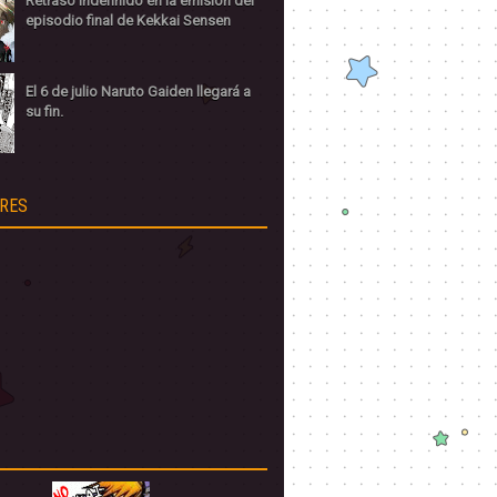
Retraso indefinido en la emisión del
episodio final de Kekkai Sensen
El 6 de julio Naruto Gaiden llegará a
su fin.
RES