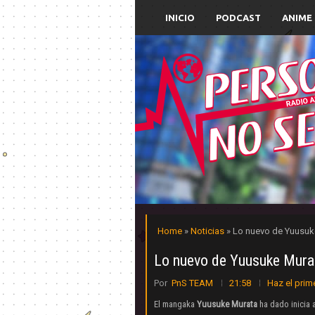
INICIO
PODCAST
ANIME
Home
»
Noticias
» Lo nuevo de Yuusuke
Lo nuevo de Yuusuke Murata
Por
PnS TEAM
21:58
Haz el prim
El mangaka
Yuusuke Murata
ha dado inicia 