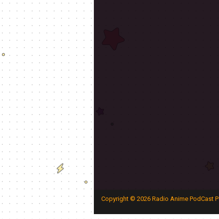
Copyright ©
2026
Radio Anime PodCast P