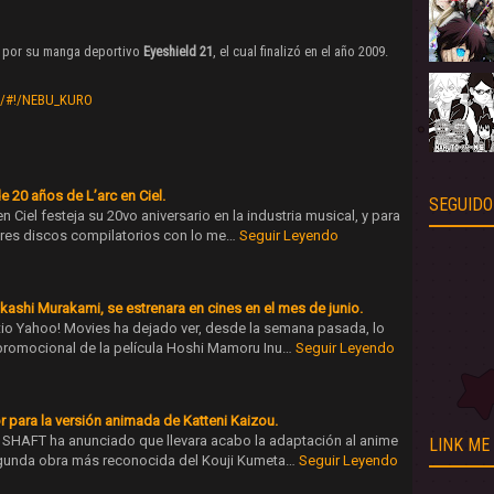
 por su manga deportivo
Eyeshield 21
, el cual finalizó en el año 2009.
om/#!/NEBU_KURO
e 20 años de L’arc en Ciel.
SEGUIDO
n Ciel festeja su 20vo aniversario en la industria musical, y para
tres discos compilatorios con lo me…
Seguir Leyendo
ashi Murakami, se estrenara en cines en el mes de junio.
itio Yahoo! Movies ha dejado ver, desde la semana pasada, lo
promocional de la película Hoshi Mamoru Inu…
Seguir Leyendo
r para la versión animada de Katteni Kaizou.
 SHAFT ha anunciado que llevara acabo la adaptación al anime
LINK ME
segunda obra más reconocida del Kouji Kumeta…
Seguir Leyendo