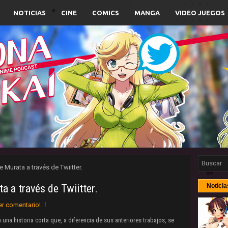
NOTICIAS
CINE
COMICS
MANGA
VIDEO JUEGOS
 Murata a través de Twiitter.
 a través de Twiitter.
Noticia
er comentario!
a una historia corta que, a diferencia de sus anteriores trabajos, se