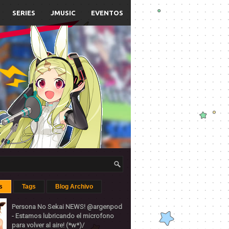
SERIES
JMUSIC
EVENTOS
s
Tags
Blog Archivo
Persona No Sekai NEWS! @argenpod
- Estamos lubricando el microfono
para volver al aire! (*w*)/