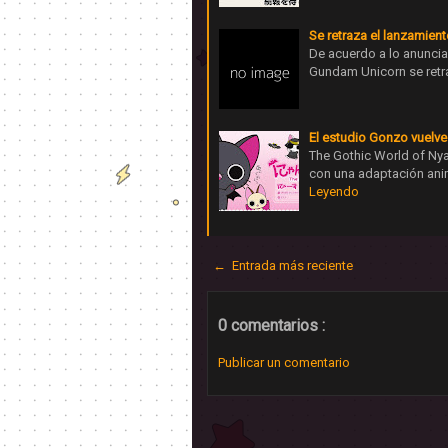
Se retraza el lanzamien
De acuerdo a lo anunciad
Gundam Unicorn se retraz
El estudio Gonzo vuelve 
The Gothic World of Nya
con una adaptación ani
Leyendo
← Entrada más reciente
0 comentarios :
Publicar un comentario