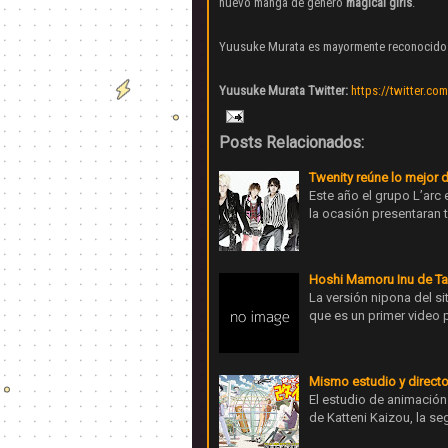
nuevo manga de genero
magical girls
.
Yuusuke Murata es mayormente reconocido
Yuusuke Murata Twitter:
https://twitter.c
Posts Relacionados:
Twenity reúne lo mejor d
Este año el grupo L’arc e
la ocasión presentaran 
Hoshi Mamoru Inu de Tak
La versión nipona del s
que es un primer video 
Mismo estudio y directo
El estudio de animación
de Katteni Kaizou, la 