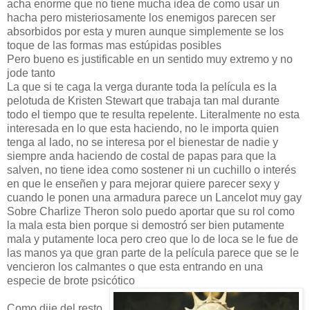
acha enorme que no tiene mucha idea de como usar un
hacha pero misteriosamente los enemigos parecen ser
absorbidos por esta y muren aunque simplemente se los
toque de las formas mas estúpidas posibles
Pero bueno es justificable en un sentido muy extremo y no
jode tanto
La que si te caga la verga durante toda la película es la
pelotuda de Kristen Stewart que trabaja tan mal durante
todo el tiempo que te resulta repelente. Literalmente no esta
interesada en lo que esta haciendo, no le importa quien
tenga al lado, no se interesa por el bienestar de nadie y
siempre anda haciendo de costal de papas para que la
salven, no tiene idea como sostener ni un cuchillo o interés
en que le enseñen y para mejorar quiere parecer sexy y
cuando le ponen una armadura parece un Lancelot muy gay
Sobre Charlize Theron solo puedo aportar que su rol como
la mala esta bien porque si demostró ser bien putamente
mala y putamente loca pero creo que lo de loca se le fue de
las manos ya que gran parte de la película parece que se le
vencieron los calmantes o que esta entrando en una
especie de brote psicótico
Como dije del resto