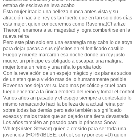
estaba de esclava se leva acabo
Esta mujer irradia una belleza nunca antes vista y su
atracción hacia el rey es tan fuerte que en tan solo dos días
esta mujer, quien conoceremos como Ravenna(Charlize
Theron), enamora a su magestad y logra combertirse en la
nueva reina
Pero este plan solo era una estrategia muy caballo de troya
para dejar pasas a sus ejércitos en el fortificado castillo
Fuego y muerte marcaron esa noche donde un rey justo
muere, un príncipe es obligado a escapar, una maligna
mujer toma un reino y una niña lo perdia todo
Con la revelación de un espejo mágico y los planes sucios
de un eten que a vivido mas de lo humanamente posible
Ravenna nos deja ver su lado mas psicótico y cruel para
luego encerrar a la única eredera del reino y tomar el control
Varios años an pasado y el espejo siempre a contestado lo
mismo remarcando haci la belleza de a actual reina por
sobre todas las demás pero esto también a significado
exesos y malos tratos que an dejado una tierra devastada
Los años también an pasado para la princesa Snow
White(Kristen Stewart) quien a cresido para ser toda una
jovencida (HORRIBLEE..cof cof, sorry por eso =D) quien