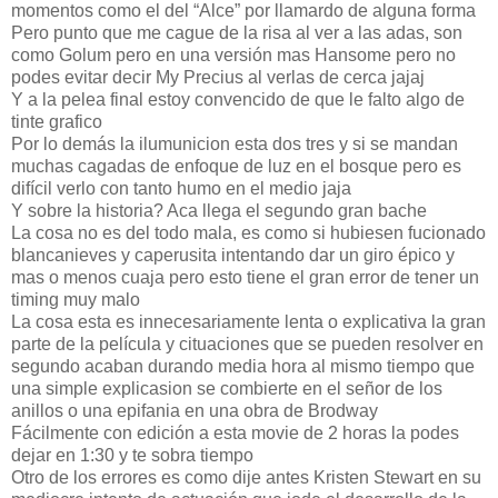
momentos como el del “Alce” por llamardo de alguna forma
Pero punto que me cague de la risa al ver a las adas, son
como Golum pero en una versión mas Hansome pero no
podes evitar decir My Precius al verlas de cerca jajaj
Y a la pelea final estoy convencido de que le falto algo de
tinte grafico
Por lo demás la ilumunicion esta dos tres y si se mandan
muchas cagadas de enfoque de luz en el bosque pero es
difícil verlo con tanto humo en el medio jaja
Y sobre la historia? Aca llega el segundo gran bache
La cosa no es del todo mala, es como si hubiesen fucionado
blancanieves y caperusita intentando dar un giro épico y
mas o menos cuaja pero esto tiene el gran error de tener un
timing muy malo
La cosa esta es innecesariamente lenta o explicativa la gran
parte de la película y cituaciones que se pueden resolver en
segundo acaban durando media hora al mismo tiempo que
una simple explicasion se combierte en el señor de los
anillos o una epifania en una obra de Brodway
Fácilmente con edición a esta movie de 2 horas la podes
dejar en 1:30 y te sobra tiempo
Otro de los errores es como dije antes Kristen Stewart en su