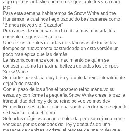
algo épico y fantástico pero no se que tanto les va a caer
jaja
Para esta semana hablaremos de Snow White and the
Huntsman la cual nos llego traducido básicamente como
“Blanca nieves y el Cazador”
Pero antes de empesar con la critica mas marcada les
comento de que va esta cosa
Uno de los cuentos de adas mas famosos de todos los
tiempos es nuevamente bastardeado en esta versión un
poco mas epica que las demás
La historia comienza con el nacimiento de quien se
conoseria como la máxima belleza de todos los tiempos
Snow White
Su madre no estaba muy bien y pronto la reina literalmente
dejaría de estarlo
Con el paso de los años el prospero reino mantuvo su
estatus y con forme la pequeña Snow White crese la paz la
tranquilidad del rey y de su reino se vuelve mas devil
En medio de esta debilidad una sombra en forma de ejercito
se levanta contra el reino
Soldados mágicos atacan en oleada pero son rápidamente
vencidos por los soldados del rey y después de una
masacre de cenizas y cristal el rescate de una mujer que