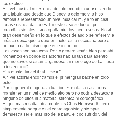
los explico
A nivel musical no es nada del otro mundo, curioso siendo
una fabula que desde que Disney la deformo y la hiso
famosa a representado un nivel musical muy alto en casi
todas sus adaptaciones. En este caso se fueron por
melodías simples u acompañamientos medio sosos. No ahí
gran desempeño en lo que a efectos de audio se refiere y la
música epica que le quieren meter es la necesaria pero en
un punto da lo mismo que este o que no
Las voses son otro tema. Por lo general están bien pero ahí
momentos en donde los actores hablan tan para adentro
que no saves si están largándose un monologo de La Iliada
o tosiendo =D
Y la musiquita del final…me =D
A nivel actoral encontramos el primer gran bache en todo
esto
Por lo general ninguna actuación es mala, la casi todos
mantienen un nivel de medio alto pero no podría destacar a
ninguno de ellos ni a materia istrionica ni coreográfica
El que mas resalta, obiamente, es Chris Hemsworth pero
simplemente porque es el coprotagonista y siempre
demuestra ser el mas pro de la party, el tipo sufrido y del