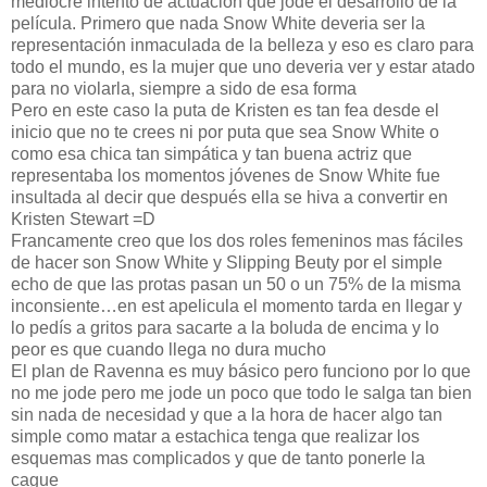
mediocre intento de actuación que jode el desarrollo de la
película. Primero que nada Snow White deveria ser la
representación inmaculada de la belleza y eso es claro para
todo el mundo, es la mujer que uno deveria ver y estar atado
para no violarla, siempre a sido de esa forma
Pero en este caso la puta de Kristen es tan fea desde el
inicio que no te crees ni por puta que sea Snow White o
como esa chica tan simpática y tan buena actriz que
representaba los momentos jóvenes de Snow White fue
insultada al decir que después ella se hiva a convertir en
Kristen Stewart =D
Francamente creo que los dos roles femeninos mas fáciles
de hacer son Snow White y Slipping Beuty por el simple
echo de que las protas pasan un 50 o un 75% de la misma
inconsiente…en est apelicula el momento tarda en llegar y
lo pedís a gritos para sacarte a la boluda de encima y lo
peor es que cuando llega no dura mucho
El plan de Ravenna es muy básico pero funciono por lo que
no me jode pero me jode un poco que todo le salga tan bien
sin nada de necesidad y que a la hora de hacer algo tan
simple como matar a estachica tenga que realizar los
esquemas mas complicados y que de tanto ponerle la
cague