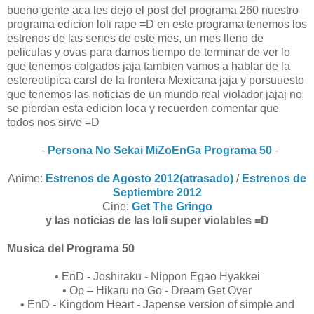
bueno gente aca les dejo el post del programa 260 nuestro
programa edicion loli rape =D en este programa tenemos los
estrenos de las series de este mes, un mes lleno de
peliculas y ovas para darnos tiempo de terminar de ver lo
que tenemos colgados jaja tambien vamos a hablar de la
estereotipica carsl de la frontera Mexicana jaja y porsuuesto
que tenemos las noticias de un mundo real violador jajaj no
se pierdan esta edicion loca y recuerden comentar que
todos nos sirve =D
-
Persona No Sekai MiZoEnGa Programa 50
-
Anime:
Estrenos de Agosto 2012(atrasado)
/
Estrenos de
Septiembre 2012
Cine:
Get The Gringo
y las noticias de las loli super violables =D
Musica del Programa 50
• EnD - Joshiraku - Nippon Egao Hyakkei
• Op – Hikaru no Go - Dream Get Over
• EnD - Kingdom Heart - Japense version of simple and