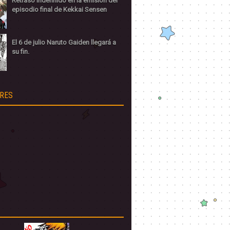
Retraso indefinido en la emisión del
episodio final de Kekkai Sensen
El 6 de julio Naruto Gaiden llegará a
su fin.
RES