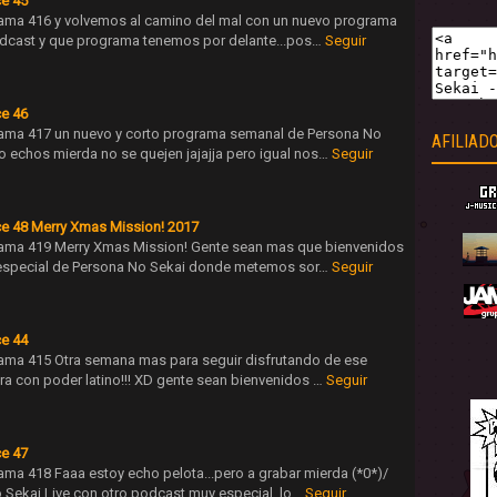
ce 45
ama 416 y volvemos al camino del mal con un nuevo programa
dcast y que programa tenemos por delante...pos…
Seguir
ce 46
ama 417 un nuevo y corto programa semanal de Persona No
AFILIAD
echos mierda no se quejen jajajja pero igual nos…
Seguir
ce 48 Merry Xmas Mission! 2017
ama 419 Merry Xmas Mission! Gente sean mas que bienvenidos
especial de Persona No Sekai donde metemos sor…
Seguir
ce 44
ama 415 Otra semana mas para seguir disfrutando de ese
ra con poder latino!!! XD gente sean bienvenidos …
Seguir
ce 47
ma 418 Faaa estoy echo pelota...pero a grabar mierda (*0*)/
Sekai Live con otro podcast muy especial, lo…
Seguir