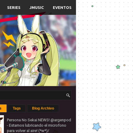
SERIES
JMUSIC
EVENTOS
s
Tags
Blog Archivo
Persona No Sekai NEWS! @argenpod
- Estamos lubricando el microfono
para volver al aire! (*w*)/