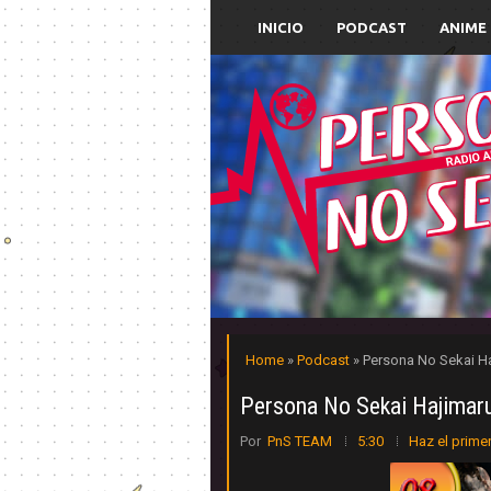
INICIO
PODCAST
ANIME
Home
»
Podcast
» Persona No Sekai H
Persona No Sekai Hajimar
Por
PnS TEAM
5:30
Haz el prime