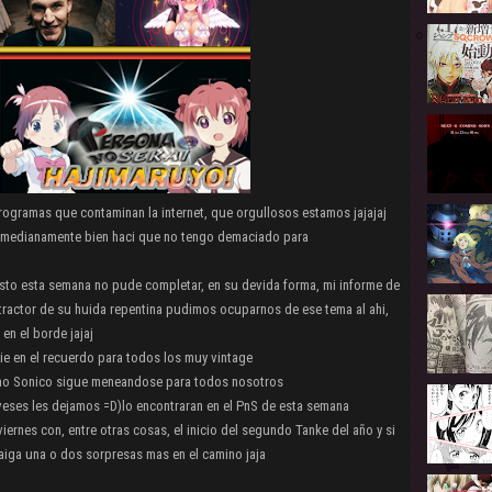
rogramas que contaminan la internet, que orgullosos estamos jajajaj
o medianamente bien haci que no tengo demaciado para
sto esta semana no pude completar, en su devida forma, mi informe de
etractor de su huida repentina pudimos ocuparnos de ese tema al ahi,
en el borde jajaj
ie en el recuerdo para todos los muy vintage
mo Sonico sigue meneandose para todos nosotros
veses les dejamos =D)lo encontraran en el PnS de esta semana
ernes con, entre otras cosas, el inicio del segundo Tanke del año y si
aiga una o dos sorpresas mas en el camino jaja