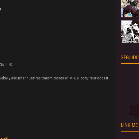
7
-
SEGUIDO
Chan! =D
Sekai y escuchar nuestras transmiciones en MixLR.com/PnSPodcast
LINK ME