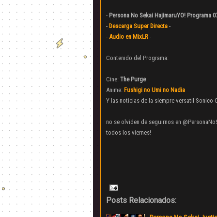
-
Persona No Sekai HajimaruYO! Programa 0
-
Descarga Super Directa
-
-
Audio en MixLR
-
Contenido del Programa:
Cine:
The Purge
Anime:
Fushigi no Umi no Nadia
Y las noticias de la siempre versatil Sonico 
no se olviden de seguirnos en @PersonaNo
todos los viernes!
Posts Relacionados: