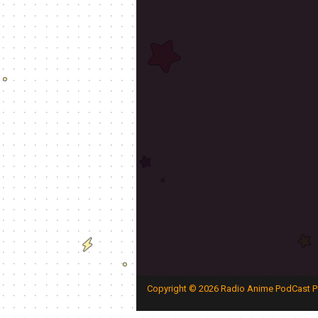
Copyright ©
2026
Radio Anime PodCast P