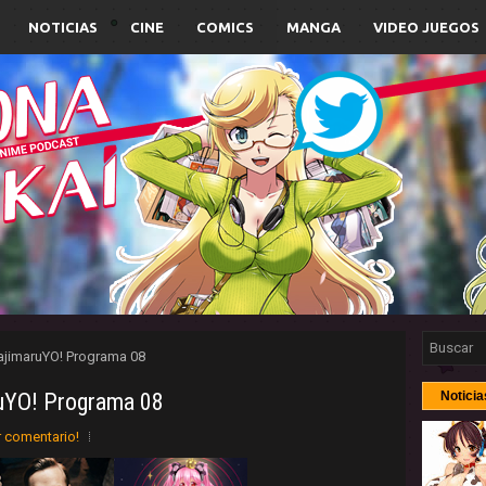
NOTICIAS
CINE
COMICS
MANGA
VIDEO JUEGOS
ajimaruYO! Programa 08
uYO! Programa 08
Noticia
r comentario!