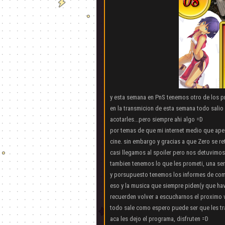
y esta semana en PnS tenemos otro de los p
en la transmicion de esta semana todo sali
acotarles...pero siempre ahi algo =D
por temas de que mi internet medio que ape
cine. sin embargo y gracias a que Zero se r
casi llegamos al spoiler pero nos detuvimos 
tambien tenemos lo que les prometi, una ser
y porsupuesto tenemos los informes de co
eso y la musica que siempre piden(y que ha
recuerden volver a escucharnos el proximo vi
todo sale como espero puede ser que les tr
aca les dejo el programa, disfruten =D