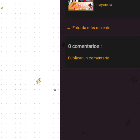
Leyendo
← Entrada más reciente
0 comentarios :
Publicar un comentario