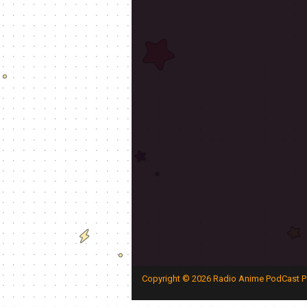
Copyright ©
2026
Radio Anime PodCast P