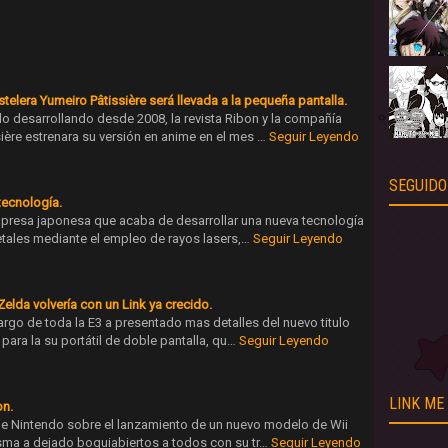
telera Yumeiro Pâtissière será llevada a la pequeña pantalla.
do desarrollando desde 2008, la revista Ribon y la compañía
ère estrenara su versión en anime en el mes …
Seguir Leyendo
SEGUIDO
tecnología.
mpresa japonesa que acaba de desarrollar una nueva tecnología
tales mediante el empleo de rayos lasers,…
Seguir Leyendo
elda volvería con un Link ya crecido.
argo de toda la E3 a presentado mas detalles del nuevo titulo
ara la su portátil de doble pantalla, qu…
Seguir Leyendo
LINK ME
on.
de Nintendo sobre el lanzamiento de un nuevo modelo de Wii
misma a dejado boquiabiertos a todos con su tr…
Seguir Leyendo