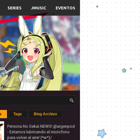
SERIES
JMUSIC
EVENTOS
s
Tags
Blog Archivo
Persona No Sekai NEWS! @argenpod
- Estamos lubricando el microfono
para volver al aire! (*w*)/