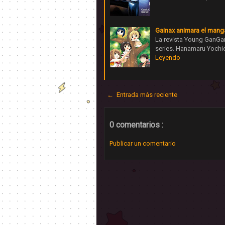
Gainax animara el mang
La revista Young GanGan
series. Hanamaru Yoch
Leyendo
← Entrada más reciente
0 comentarios :
Publicar un comentario