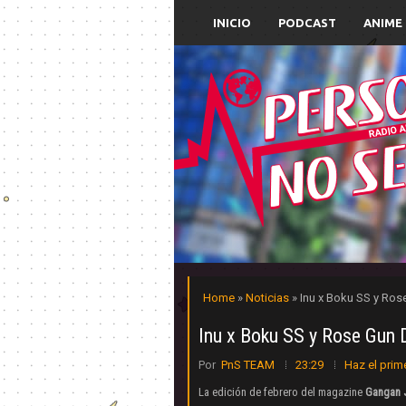
INICIO
PODCAST
ANIME
Home
»
Noticias
» Inu x Boku SS y Rose
Inu x Boku SS y Rose Gun Da
Por
PnS TEAM
23:29
Haz el prim
La edición de febrero del magazine
Gangan 