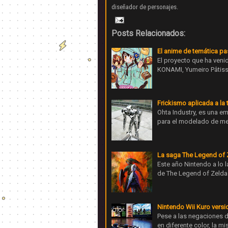
diseñador de personajes.
Posts Relacionados:
El anime de temática pas
El proyecto que ha veni
KONAMI, Yumeiro Pâtissi
Frickismo aplicada a la 
Ohta Industry, es una e
para el modelado de me
La saga The Legend of Z
Este año Nintendo a lo l
de The Legend of Zelda p
Nintendo Wii Kuro versi
Pese a las negaciones 
en diferente color, la 