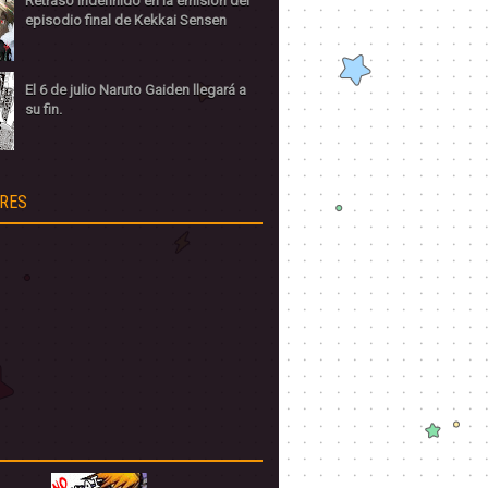
Retraso indefinido en la emisión del
episodio final de Kekkai Sensen
El 6 de julio Naruto Gaiden llegará a
su fin.
RES