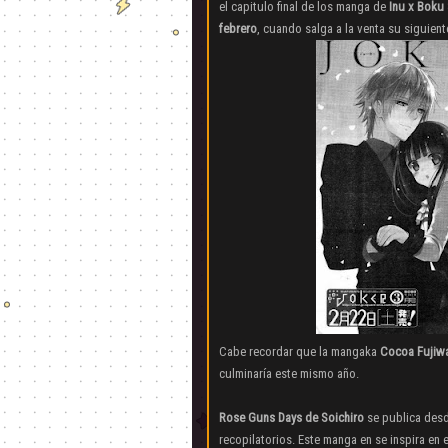
el capitulo final de los manga de
Inu x Boku
febrero
, cuando salga a la venta su siguient
Cabe recordar que la mangaka
Cocoa Fujiw
culminaría este mismo año.
Rose Guns Days de Soichiro
se publica desd
recopilatorios. Este manga en se inspira e