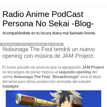
Radio Anime PodCast
Persona No Sekai -Blog-
Acompañándote en tu locura diaria mal llamado Anime.
viernes, 14 de febrero de 2014
Nobunaga The Fool tendrá un nuevo
opening con música de JAM Project.
El lunes pasado se anuncio que la agrupación
JAM Project
se encargara de poner música al
segundo opening
del
anime
Nobunaga The Fool
. “
Breakthrough
” será el titulo
del tema para dicha producción animada del estudio
Satelight
.