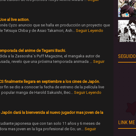
oe al live action.
aponés Cyzo anuncio que se halla en producción un proyecto que
 de Tetsuya Chiba y de Asao Takamori, Ash…
Seguir Leyendo
emporada del anime de Tegami Bachi.
SEGUIDO
dida a la Zassosha´s Puff Magazine, el mangaka autor de
 Asada, revelo que una próxima temporada animada …
Seguir
CS finalmente llegara en septiembre a los cines de Japón.
r fin se dio a conocer la fecha de estreno de la película live
l popular manga de Harold Sakuishi, Bec…
Seguir Leyendo
Japón dará la bienvenida al nuevo jugador mas joven de la
LINK ME
tudiante japonesa que con tan solo 11 años y 6 meses de
dora mas joven en la liga profesional de Go; un…
Seguir