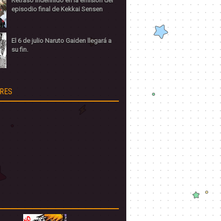
Retraso indefinido en la emisión del
episodio final de Kekkai Sensen
El 6 de julio Naruto Gaiden llegará a
su fin.
RES