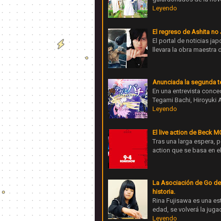
Leyendo
El regreso de Ashita no J
El portal de noticias j
llevara la obra maestra
Anunciada la segunda t
En una entrevista conce
Tegami Bachi, Hiroyuki
Leyendo
El live action de Beck M
Tras una larga espera, po
action que se basa en e
La Asociación de Go de 
historia.
Rina Fujisawa es una es
edad, se volverá la juga
Leyendo