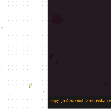
Copyright ©
2026
Radio Anime PodCast P