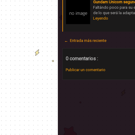
Gundam Unicorn segundo
Faltándo poco para su 
de lo que será la adap
Leyendo
← Entrada más reciente
0 comentarios :
Publicar un comentario