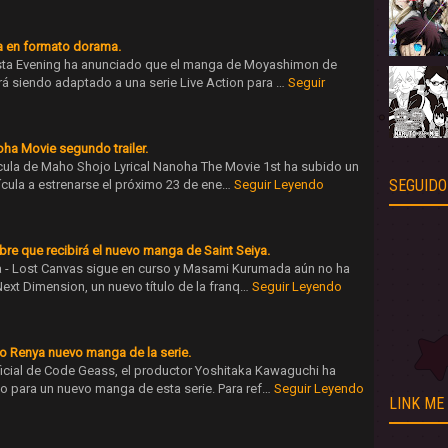
 en formato dorama.
vista Evening ha anunciado que el manga de Moyashimon de
á siendo adaptado a una serie Live Action para …
Seguir
ha Movie segundo trailer.
lícula de Maho Shojo Lyrical Nanoha The Movie 1st ha subido un
SEGUIDO
lícula a estrenarse el próximo 23 de ene…
Seguir Leyendo
re que recibirá el nuevo manga de Saint Seiya.
a - Lost Canvas sigue en curso y Masami Kurumada aún no ha
 Next Dimension, un nuevo título de la franq…
Seguir Leyendo
 Renya nuevo manga de la serie.
oficial de Code Geass, el productor Yoshitaka Kawaguchi ha
o para un nuevo manga de esta serie. Para ref…
Seguir Leyendo
LINK ME