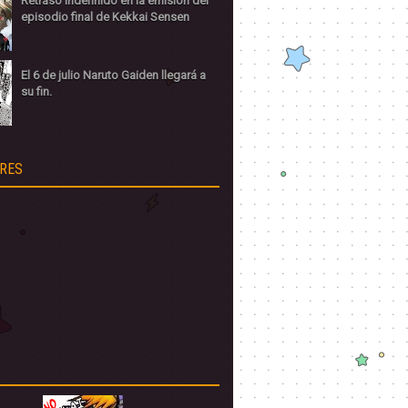
Retraso indefinido en la emisión del
episodio final de Kekkai Sensen
El 6 de julio Naruto Gaiden llegará a
su fin.
RES