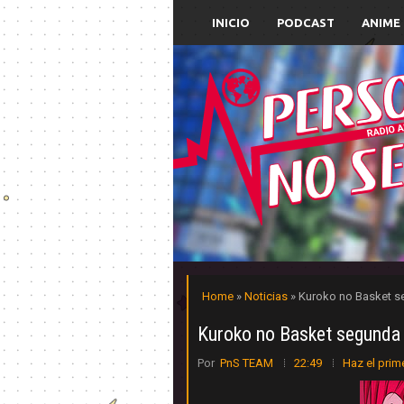
INICIO
PODCAST
ANIME
Home
»
Noticias
» Kuroko no Basket s
Kuroko no Basket segunda 
Por
PnS TEAM
22:49
Haz el prim