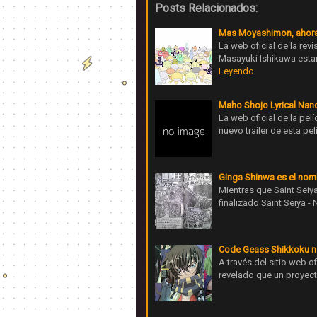
Posts Relacionados:
Mas Moyashimon, ahora
La web oficial de la re
Masayuki Ishikawa estar
Leyendo
Maho Shojo Lyrical Nano
La web oficial de la pe
nuevo trailer de esta pe
Ginga Shinwa es el nomb
Mientras que Saint Seiy
finalizado Saint Seiya -
Code Geass Shikkoku no
A través del sitio web 
revelado que un proyect