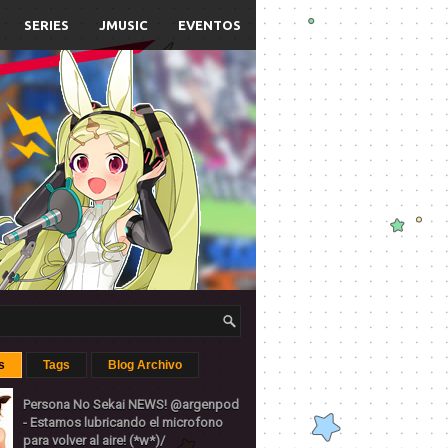
SERIES
JMUSIC
EVENTOS
s
Tags
Blog Archivo
Persona No Sekai NEWS! @argenpod
- Estamos lubricando el microfono
para volver al aire! (*w*)/