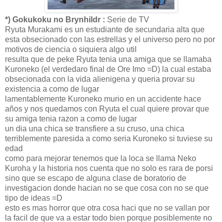
*) Gokukoku no Brynhildr :
Serie de TV
Ryuta Murakami es un estudiante de secundaria alta que
esta obsecionado con las estrellas y el universo pero no por
motivos de ciencia o siquiera algo util
resulta que de peke Ryuta tenia una amiga que se llamaba
Kuroneko (el verdedaro final de Ore Imo =D) la cual estaba
obsecionada con la vida alienigena y queria provar su
existencia a como de lugar
lamentablemente Kuroneko murio en un accidente hace
años y nos quedamos con Ryuta el cual quiere provar que
su amiga tenia razon a como de lugar
un dia una chica se transfiere a su cruso, una chica
terriblemente paresida a como seria Kuroneko si tuviese su
edad
como para mejorar tenemos que la loca se llama Neko
Kuroha y la historia nos cuenta que no solo es rara de porsi
sino que se escapo de alguna clase de boratorio de
investigacion donde hacian no se que cosa con no se que
tipo de ideas =D
esto es mas horror que otra cosa haci que no se vallan por
la facil de que va a estar todo bien porque posiblemente no