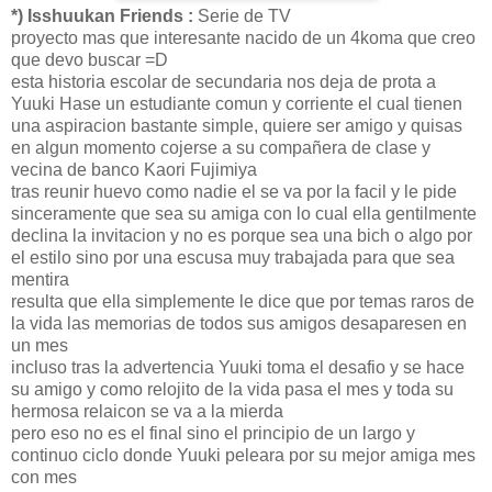
*) Isshuukan Friends :
Serie de TV
proyecto mas que interesante nacido de un 4koma que creo
que devo buscar =D
esta historia escolar de secundaria nos deja de prota a
Yuuki Hase un estudiante comun y corriente el cual tienen
una aspiracion bastante simple, quiere ser amigo y quisas
en algun momento cojerse a su compañera de clase y
vecina de banco Kaori Fujimiya
tras reunir huevo como nadie el se va por la facil y le pide
sinceramente que sea su amiga con lo cual ella gentilmente
declina la invitacion y no es porque sea una bich o algo por
el estilo sino por una escusa muy trabajada para que sea
mentira
resulta que ella simplemente le dice que por temas raros de
la vida las memorias de todos sus amigos desaparesen en
un mes
incluso tras la advertencia Yuuki toma el desafio y se hace
su amigo y como relojito de la vida pasa el mes y toda su
hermosa relaicon se va a la mierda
pero eso no es el final sino el principio de un largo y
continuo ciclo donde Yuuki peleara por su mejor amiga mes
con mes