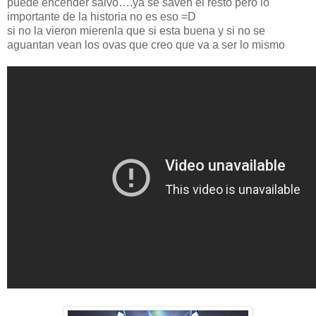
puede encender salvo….ya se saven el resto pero lo
importante de la historia no es eso =D
si no la vieron mierenla que si esta buena y si no se
aguantan vean los ovas que creo que va a ser lo mismo