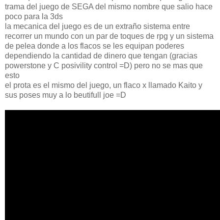
trama del juego de SEGA del mismo nombre que salio hace
poco para la 3ds
la mecanica del juego es de un extraño sistema entre
recorrer un mundo con un par de toques de rpg y un sistema
de pelea donde a los flacos se les equipan poderes
dependiendo la cantidad de dinero que tengan (gracias
powerstone y C posivility control =D) pero no se mas que
esto
el prota es el mismo del juego, un flaco x llamado Kaito y
sus poses muy a lo beutifull joe =D