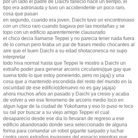
por un lado el padre de Daichi fallecio hace un tiempo, el
tipo era astronauta y tuvo un accidendente un poco raro,
cosa que pasan
en segundo, cuando era joven, Daichi tuvo un encontronaso
con un chico raro cuando bagava por las montañas y se
topo con un edificio aparentemente clausurado
el chico decia llamarse Teppei y no parecia tener nada fuera
de lo comun pero tiraba un par de frases medio chocantes al
aire que el buen Daichi a su edad shotaconesca no supo
interpretar
todo hiva normal hasta que Teppei le mostro a Daichi un
extraño poder para generar arcoiris circulares(que gay que
suena todo lo que estoy poneiendo, pero no jajaj) y una
cosa que a mantenido escondida del resto del mundo en la
oscuridad de ese edificio(denuevo no es gay jajaja)
ahora muchos años an pasado y Daichi ya cresio y acaba
de volver a ver ese fenomeno de arcoiris medio loco en
algun lugar de la ciudad de Yokohama y eso lo puso re loco
su rail por buscar a su viejo amigo Teppei el cual
desaparecio desde ese dia lo llevaran de regreso a ese
edificio abandonado donde sera seleccionado de alguna
forma para comandar un robot gigante sarpado y luchar
contra unos extraños invasores del espacio mientras que