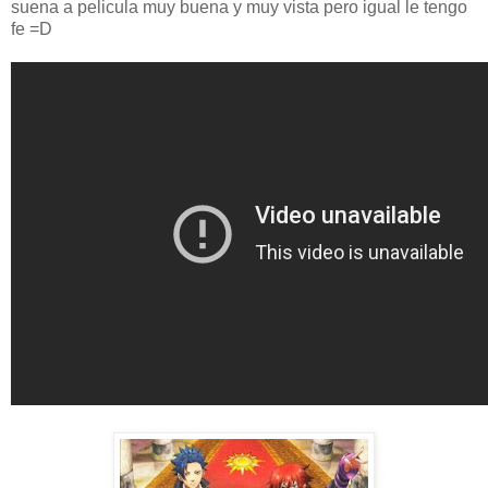
suena a pelicula muy buena y muy vista pero igual le tengo
fe =D