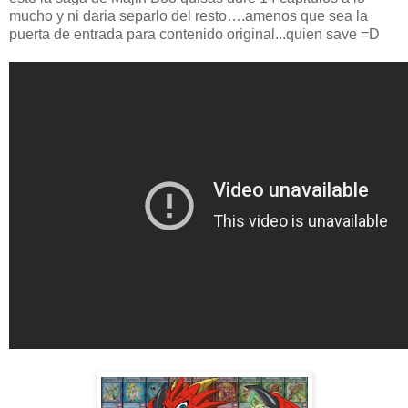
mucho y ni daria separlo del resto….amenos que sea la
puerta de entrada para contenido original...quien save =D