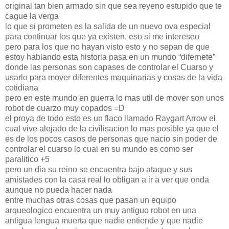
original tan bien armado sin que sea reyeno estupido que te
cague la verga
lo que si prometen es la salida de un nuevo ova especial
para continuar los que ya existen, eso si me intereseo
pero para los que no hayan visto esto y no sepan de que
estoy hablando esta historia pasa en un mundo “difernete”
donde las personas son capases de controlar el Cuarso y
usarlo para mover diferentes maquinarias y cosas de la vida
cotidiana
pero en este mundo en guerra lo mas util de mover son unos
robot de cuarzo muy copados =D
el proya de todo esto es un flaco llamado Raygart Arrow el
cual vive alejado de la civilisacion lo mas posible ya que el
es de los pocos casos de personas que nacio sin poder de
controlar el cuarso lo cual en su mundo es como ser
paralitico +5
pero un dia su reino se encuentra bajo ataque y sus
amistades con la casa real lo obligan a ir a ver que onda
aunque no pueda hacer nada
entre muchas otras cosas que pasan un equipo
arqueologico encuentra un muy antiguo robot en una
antigua lengua muerta que nadie entiende y que nadie