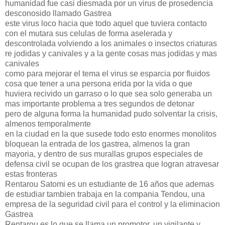
humanidad fue casi diesmada por un virus de prosedencia
desconosido llamado Gastrea
este virus loco hacia que todo aquel que tuviera contacto
con el mutara sus celulas de forma aselerada y
descontrolada volviendo a los animales o insectos criaturas
re jodidas y canivales y a la gente cosas mas jodidas y mas
canivales
como para mejorar el tema el virus se esparcia por fluidos
cosa que tener a una persona erida por la vida o que
huviera recivido un garraso o lo que sea solo generaba un
mas importante problema a tres segundos de detonar
pero de alguna forma la humanidad pudo solventar la crisis,
almenos temporalmente
en la ciudad en la que susede todo esto enormes monolitos
bloquean la entrada de los gastrea, almenos la gran
mayoria, y dentro de sus murallas grupos especiales de
defensa civil se ocupan de los grastrea que logran atravesar
estas fronteras
Rentarou Satomi es un estudiante de 16 años que ademas
de estudiar tambien trabaja en la compania Tendou, una
empresa de la seguridad civil para el control y la eliminacion
Gastrea
Rentarou es lo que se llama un promotor, un vigilante y