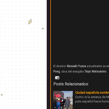
El director
Masaaki Yuasa
actualmente se en
Pong
, obra del mangaka
Taiyo Matsumoto
.
Posts Relacionados:
Ciudad española nombr
Como si la estatua de M
país español hace home