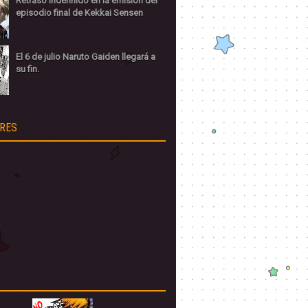
Retraso indefinido en la emisión del
episodio final de Kekkai Sensen
El 6 de julio Naruto Gaiden llegará a
su fin.
RES