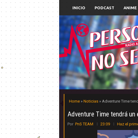
INICIO
PODCAST
ANIME
Home
»
Noticias
» Adventure Time tend
Adventure Time tendrá un 
Por
PnS TEAM
23:09
Haz el prim