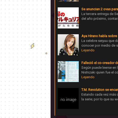
Se anuncian 2 ovas para
La tercera entrega de Se
del año próximo, contar
Aya Hirano habla sobre 
La celebre seiyuu que d
conocer por medio de su
Leyendo
Falleció el co-creador 
Según puede leerse en l
Nishizaki quien fue el 
Leyendo
T.M. Revolution se enca
Estando cada vez más cer
la serie; por lo que su 