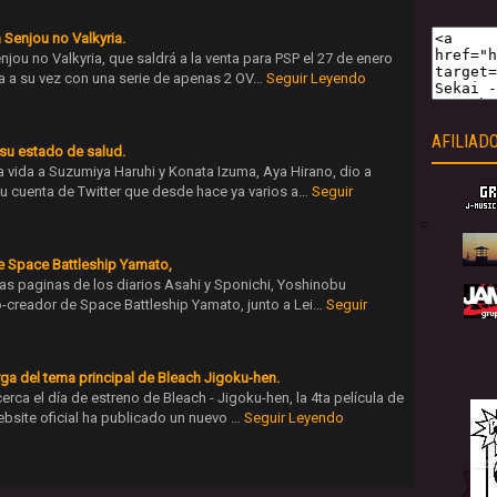
 Senjou no Valkyria.
njou no Valkyria, que saldrá a la venta para PSP el 27 de enero
a a su vez con una serie de apenas 2 OV…
Seguir Leyendo
AFILIAD
su estado de salud.
a vida a Suzumiya Haruhi y Konata Izuma, Aya Hirano, dio a
 cuenta de Twitter que desde hace ya varios a…
Seguir
de Space Battleship Yamato,
as paginas de los diarios Asahi y Sponichi, Yoshinobu
co-creador de Space Battleship Yamato, junto a Lei…
Seguir
rga del tema principal de Bleach Jigoku-hen.
ca el día de estreno de Bleach - Jigoku-hen, la 4ta película de
website oficial ha publicado un nuevo …
Seguir Leyendo