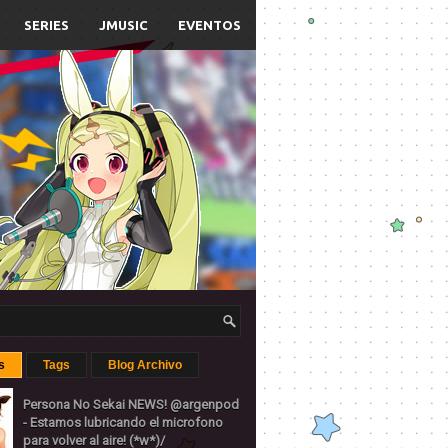
SERIES
JMUSIC
EVENTOS
s
Tags
Blog Archivo
Persona No Sekai NEWS! @argenpod
- Estamos lubricando el microfono
para volver al aire! (*w*)/