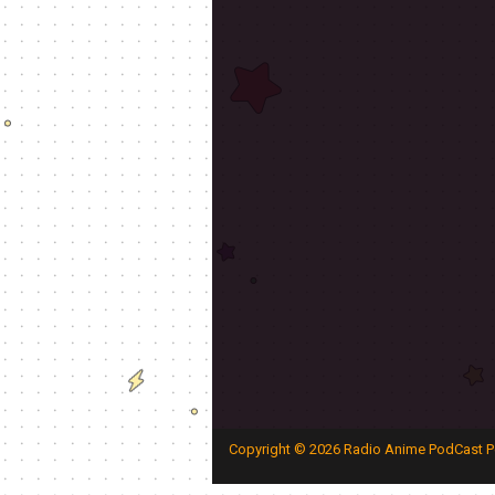
Copyright ©
2026
Radio Anime PodCast P