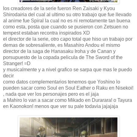
los creadores de la serie fueron Ren Zaisaki y Kyou
Shirodairia del cual al ultimo su otro trabajo que fue llevado
al anime fue Spiral la cual no es ni remotamente tan buena
como esta, posta que cuando se pusieron con Zetsuen no
tempest estaban recontra inspirados XD
el director de la serie, otro capo total que hiso un trabajo por
demas de sobresaliente, es Masahiro Andou el mismo
director de la saga de Hanasaku Iroha y de Canan y
porsupuesto de la copada pelicula de The Sword of the
Stranger! =D
y musicalmente y a nivel grafico se sarpa que mas le puedo
decir
como datos complementarios tenemos que Yoshino lo
pueden sacar como Soul en Soul Eather o Raku en Nisekoi!
, nada que ver los personajes pero es el jaja
a Mahiro lo van a sacar como Mikado en Durarara! o Tayura
en Kaonokon! menos que ver su pale todavia jajajaja