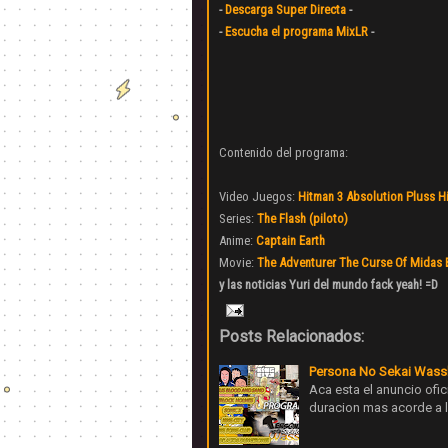
-
Descarga Super Directa
-
-
Escucha el programa MixLR
-
Contenido del programa:
Video Juegos:
Hitman 3 Absolution Pluss H
Series:
The Flash (piloto)
Anime:
Captain Earth
Movie:
The Adventurer The Curse Of Midas
y las noticias Yuri del mundo fack yeah! =D
Posts Relacionados:
Persona No Sekai Wass
Aca esta el anuncio ofic
duracion mas acorde a 