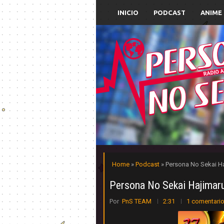
INICIO
PODCAST
ANIME
Home
»
Podcast
» Persona No Sekai Ha
Persona No Sekai Hajimar
Por
PnS TEAM
2:31
1 comentari