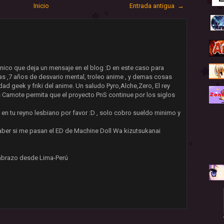
Inicio
Entrada antigua →
ico que deja un mensaje en el blog :D en este caso para
mas ,7 años de desvario mental, troleo anime , y demas cosas
d geek y friki del anime. Un saludo Pyro,Alche,Zero, El rey
 Camote permita que el proyecto PnS continue por los siglos
 en tu reyno lesbiano por favor :D , solo cobro sueldo minimo y
aber si me pasan el ED de Machine Doll Wa kizutsukanai
 abrazo desde Lima-Perú