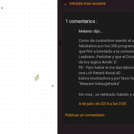
← Entrada más reciente
1 comentarios :
Melanio dijo...
Como de costumbre siendo el un
felicitarlos por los 300 progra
que PnS a brindado a la comunida
Lesbiano ,Pedober y que el Dios
de los siglos Amén :D
PD : Pyro haber si me das laburo
una Loli Retard Anual xD ...
Exitos muchachos y por favor h
"Maware Setsugetsuka"
Sin mas , un reiterado Saludo y
4 de julio de 2014 a las 3:05
Publicar un comentario