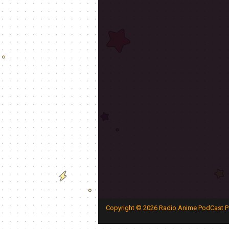
Copyright ©
2026
Radio Anime PodCast P