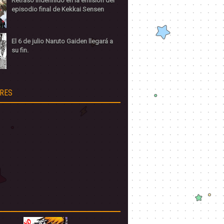
Retraso indefinido en la emisión del
episodio final de Kekkai Sensen
El 6 de julio Naruto Gaiden llegará a
su fin.
RES