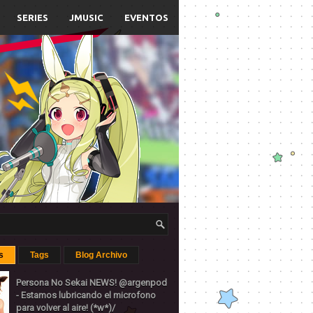
SERIES
JMUSIC
EVENTOS
s
Tags
Blog Archivo
Persona No Sekai NEWS! @argenpod
- Estamos lubricando el microfono
para volver al aire! (*w*)/