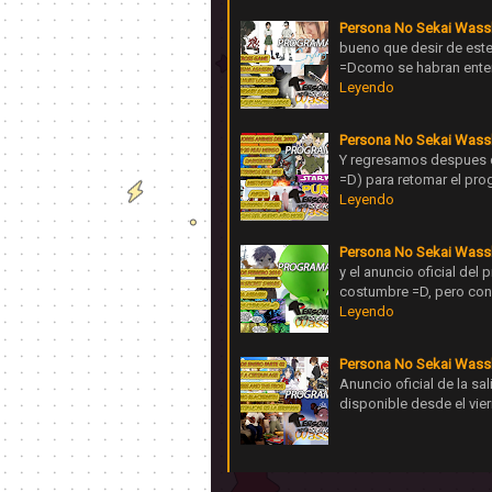
Persona No Sekai Wass
bueno que desir de est
=Dcomo se habran enter
Leyendo
Persona No Sekai Wass
Y regresamos despues d
=D) para retomar el pr
Leyendo
Persona No Sekai Wass
y el anuncio oficial de
costumbre =D, pero con
Leyendo
Persona No Sekai Wass
Anuncio oficial de la s
disponible desde el vie