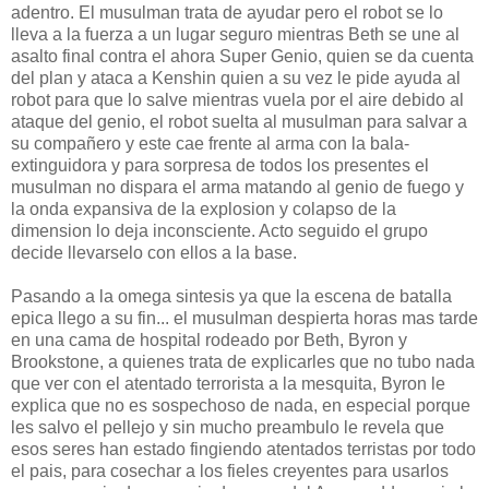
adentro. El musulman trata de ayudar pero el robot se lo
lleva a la fuerza a un lugar seguro mientras Beth se une al
asalto final contra el ahora Super Genio, quien se da cuenta
del plan y ataca a Kenshin quien a su vez le pide ayuda al
robot para que lo salve mientras vuela por el aire debido al
ataque del genio, el robot suelta al musulman para salvar a
su compañero y este cae frente al arma con la bala-
extinguidora y para sorpresa de todos los presentes el
musulman no dispara el arma matando al genio de fuego y
la onda expansiva de la explosion y colapso de la
dimension lo deja inconsciente. Acto seguido el grupo
decide llevarselo con ellos a la base.
Pasando a la omega sintesis ya que la escena de batalla
epica llego a su fin... el musulman despierta horas mas tarde
en una cama de hospital rodeado por Beth, Byron y
Brookstone, a quienes trata de explicarles que no tubo nada
que ver con el atentado terrorista a la mesquita, Byron le
explica que no es sospechoso de nada, en especial porque
les salvo el pellejo y sin mucho preambulo le revela que
esos seres han estado fingiendo atentados terristas por todo
el pais, para cosechar a los fieles creyentes para usarlos