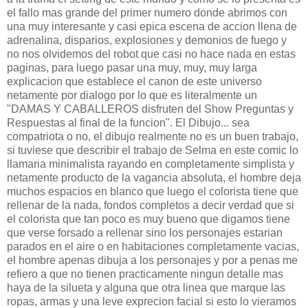
el fallo mas grande del primer numero donde abrimos con
una muy interesante y casi epica escena de accion llena de
adrenalina, disparios, explosiones y demonios de fuego y
no nos olvidemos del robot que casi no hace nada en estas
paginas, para luego pasar una muy, muy, muy larga
explicacion que establece el canon de este universo
netamente por dialogo por lo que es literalmente un
"DAMAS Y CABALLEROS disfruten del Show Preguntas y
Respuestas al final de la funcion". El Dibujo... sea
compatriota o no, el dibujo realmente no es un buen trabajo,
si tuviese que describir el trabajo de Selma en este comic lo
llamaria minimalista rayando en completamente simplista y
netamente producto de la vagancia absoluta, el hombre deja
muchos espacios en blanco que luego el colorista tiene que
rellenar de la nada, fondos completos a decir verdad que si
el colorista que tan poco es muy bueno que digamos tiene
que verse forsado a rellenar sino los personajes estarian
parados en el aire o en habitaciones completamente vacias,
el hombre apenas dibuja a los personajes y por a penas me
refiero a que no tienen practicamente ningun detalle mas
haya de la silueta y alguna que otra linea que marque las
ropas, armas y una leve exprecion facial si esto lo vieramos