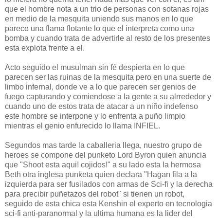
que el hombre nota a un trio de personas con sotanas rojas
en medio de la mesquita uniendo sus manos en lo que
parece una flama flotante lo que el interpreta como una
bomba y cuando trata de advertirle al resto de los presentes
esta explota frente a el.
Acto seguido el musulman sin fé despierta en lo que
parecen ser las ruinas de la mesquita pero en una suerte de
limbo infernal, donde ve a lo que parecen ser genios de
fuego capturando y comiendose a la gente a su alrrededor y
cuando uno de estos trata de atacar a un niño indefenso
este hombre se interpone y lo enfrenta a puño limpio
mientras el genio enfurecido lo llama INFIEL.
Segundos mas tarde la caballeria llega, nuestro grupo de
heroes se compone del punketo Lord Byron quien anuncia
que "Shoot esta aqui! cojidos!" a su lado esta la hermosa
Beth otra inglesa punketa quien declara "Hagan fila a la
izquierda para ser fusilados con armas de Sci-fi y la derecha
para precibir puñetazos del robot" si tienen un robot,
seguido de esta chica esta Kenshin el experto en tecnologia
sci-fi anti-paranormal y la ultima humana es la lider del