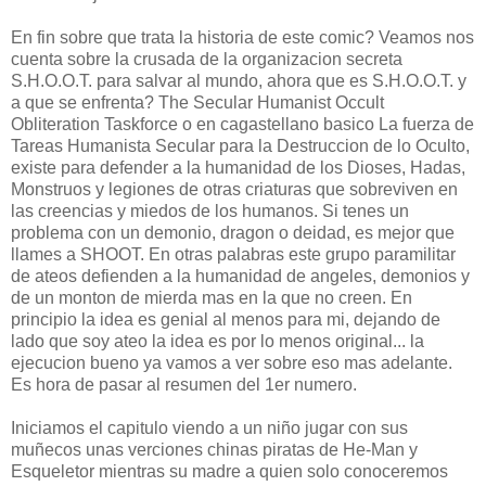
En fin sobre que trata la historia de este comic? Veamos nos
cuenta sobre la crusada de la organizacion secreta
S.H.O.O.T. para salvar al mundo, ahora que es S.H.O.O.T. y
a que se enfrenta? The Secular Humanist Occult
Obliteration Taskforce o en cagastellano basico La fuerza de
Tareas Humanista Secular para la Destruccion de lo Oculto,
existe para defender a la humanidad de los Dioses, Hadas,
Monstruos y legiones de otras criaturas que sobreviven en
las creencias y miedos de los humanos. Si tenes un
problema con un demonio, dragon o deidad, es mejor que
llames a SHOOT. En otras palabras este grupo paramilitar
de ateos defienden a la humanidad de angeles, demonios y
de un monton de mierda mas en la que no creen. En
principio la idea es genial al menos para mi, dejando de
lado que soy ateo la idea es por lo menos original... la
ejecucion bueno ya vamos a ver sobre eso mas adelante.
Es hora de pasar al resumen del 1er numero.
Iniciamos el capitulo viendo a un niño jugar con sus
muñecos unas verciones chinas piratas de He-Man y
Esqueletor mientras su madre a quien solo conoceremos