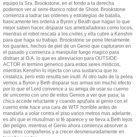
equipo la Sra. Brookstone, en el fondo a la derecha
podemos ver al semi-titanico robot de Shoot. Brookstone
comienza a ladrar las ordenes y estrategias de batalla,
basicamente les ordena a Byron y Beath que hagan lo que
mejor saben hacer, disparar sus ametralladoras como locos,
mientras el robot rescata a los civiles y ella cubre a Kenshin
para que haga su trabajo. Brookstone se pone literalmente
los guantes, hechos de piel de un Genio que capturaron en
el pasado y comienza a manipular fuego magico para
distraer al O.A. lo que es abreviacion para OUTSIDE-
ACTOR el termino generico para estos seres misticos,
mientras Kenshin lo injecta con una sustancia que lo
cristaliza, pero esto resulta ser inutil. Al otro lado de la pelea
vemos a Byron y Beth disparar sus armas sin mucho efecto
por lo que el Lord convence a su amiga de usar su cuerno
de unicornio con uno de estos Genios a ver que pasa, la
chica accede reluctante y cuando apuñala al genio con el
cuerno este hace una cara de WTF horrible antes de
mandarla a volar contra el piso varios metros mas adelante,
es ahi que el musulman si fé aparece y se lleva a Beth lejos
del peligro, mientras el Genio ahora comienza absorver a
sus otros compañeros y a crecer desmesuradamente en