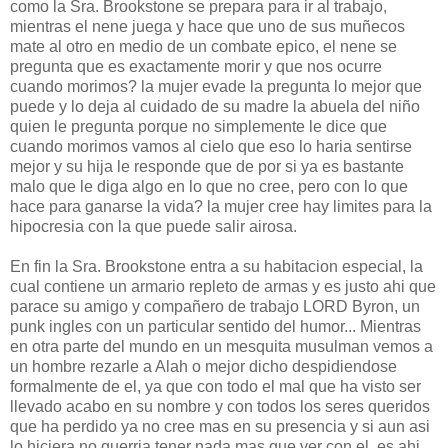
como la Sra. Brookstone se prepara para ir al trabajo,
mientras el nene juega y hace que uno de sus muñecos
mate al otro en medio de un combate epico, el nene se
pregunta que es exactamente morir y que nos ocurre
cuando morimos? la mujer evade la pregunta lo mejor que
puede y lo deja al cuidado de su madre la abuela del niño
quien le pregunta porque no simplemente le dice que
cuando morimos vamos al cielo que eso lo haria sentirse
mejor y su hija le responde que de por si ya es bastante
malo que le diga algo en lo que no cree, pero con lo que
hace para ganarse la vida? la mujer cree hay limites para la
hipocresia con la que puede salir airosa.
En fin la Sra. Brookstone entra a su habitacion especial, la
cual contiene un armario repleto de armas y es justo ahi que
parace su amigo y compañero de trabajo LORD Byron, un
punk ingles con un particular sentido del humor... Mientras
en otra parte del mundo en un mesquita musulman vemos a
un hombre rezarle a Alah o mejor dicho despidiendose
formalmente de el, ya que con todo el mal que ha visto ser
llevado acabo en su nombre y con todos los seres queridos
que ha perdido ya no cree mas en su presencia y si aun asi
lo hiciera no querria tener nada mas que ver con el, es ahi