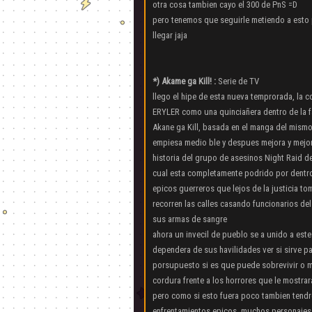
otra cosa tambien cayo el 300 de PnS =D
pero tenemos que seguirle metiendo a esto p
llegar jaja
*) Akame ga Kill! :
Serie de TV
llego el hipe de esta nueva temprorada, la c
ERYLER como una quinciañera dentro de la f
Akane ga Kill, basada en el manga del mism
empiesa medio ble y despues mejora y mejor
historia del grupo de asesinos Night Raid de
cual esta completamente podrido por dentr
epicos guerreros que lejos de la justicia to
recorren las calles casando funcionarios del
sus armas de sangre
ahora un invecil de pueblo se a unido a est
dependera de sus havilidades ver si sirve par
porsupuesto si es que puede sobrevivir o 
cordura frente a los horrores que le mostrara
pero como si esto fuera poco tambien tend
enfrentamientos epicos, muchos personajes, 