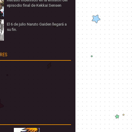
Retraso indefinido en la emisión del
episodio final de Kekkai Sensen
El 6 de julio Naruto Gaiden llegará a
su fin.
RES