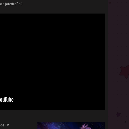
as joterias” =D
 de TV