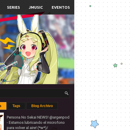
SERIES
JMUSIC
EVENTOS
s
Tags
Blog Archivo
Persona No Sekai NEWS! @argenpod
- Estamos lubricando el microfono
para volver al aire! (*w*)/