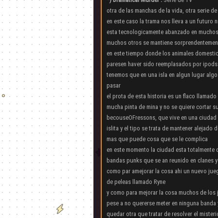
otra de las manchas de la vida, otra serie d
en este caso la trama nos lleva a un futuro ni
esta tecnologicamente abanzado en muchos
muchos otros se mantiene sorprendentement
en este tiempo donde los animales domest
paresen haver sido reemplasados por ipods
tenemos que en una isla en algun lugar algo
pasar
el prota de esta historia es un flaco llamado
mucha pinta de mina y no se quiere cortar s
becouseOFressons, que vive en una ciudad 
islita y el tipo se trata de mantener alejado
mas que puede cosa que se le complica
en este momento la ciudad esta totalmente
bandas punks que se an reunido en clanes y
como par amejorar la cosa ahi un nuevo jueg
de peleas llamado Ryne
y como para mejorar la cosa muchos de los
pese a no quererse meter en ninguna banda y
quedar otra que tratar de resolver el mist