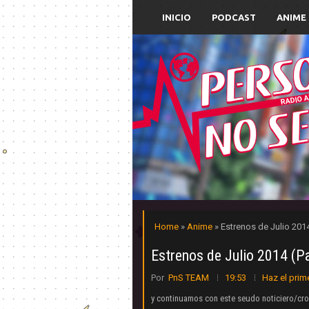
INICIO
PODCAST
ANIME
Home
»
Anime
» Estrenos de Julio 2014
Estrenos de Julio 2014 (P
Por
PnS TEAM
19:53
Haz el prim
y continuamos con este seudo noticiero/cro