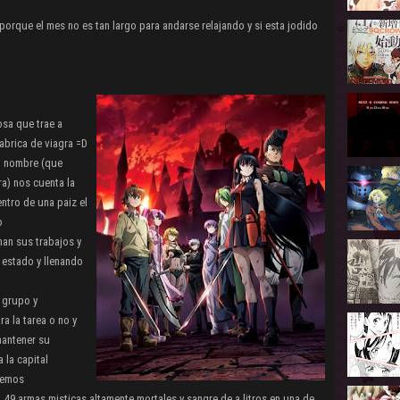
orque el mes no es tan largo para andarse relajando y si esta jodido
osa que trae a
abrica de viagra =D
o nombre (que
a) nos cuenta la
ntro de una paiz el
o
man sus trabajos y
 estado y llenando
e grupo y
a la tarea o no y
mantener su
 la capital
remos
49 armas misticas altamente mortales y sangre de a litros en una de