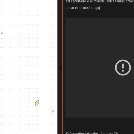
ser reclutado o eliminada..entre tantas otr
pasar en el medio jajaj
*) Dramatical Murder :
Serie de TV