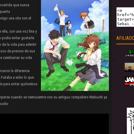
rovertida que nunca
 puerta
nsigo una cita con el
ella, con una voz fina y
AFILIAD
 podia evitar gustarle
de la vida para admitir
poco de precion de sus
e cambiarian su vida
caron la diferencia
 Futaba a echo lo que
e para evitar quilombos
omperse cuando se reencuentre con su antiguo compañero Mabuchi ya
 mucho