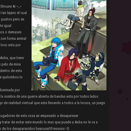
e Shoune Ai ¬_¬
 tan lejano el cual
 puntos pero en
e igual
icos o demases
 con forma animal
 loco esta por
 Aoba, que tiene
u pelo de mina
dentro de esta
 de quilombos lo
 dominada por
 la sombra de una guerra abierta de bandas esta por todos lados
o de realidad viertual que esta llevando a todos a la locura, un juego
 jugadores de esta cosa an empesado a desapareser
 tratar de evitar este mundo lo mas que puede a Aoba no le va a
erio de los desaparecidos beacuseOFressons =D