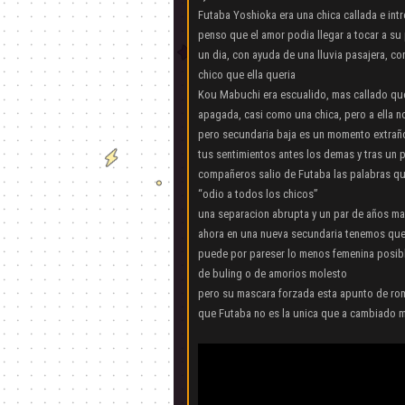
Futaba Yoshioka era una chica callada e int
penso que el amor podia llegar a tocar a su
un dia, con ayuda de una lluvia pasajera, co
chico que ella queria
Kou Mabuchi era escualido, mas callado que 
apagada, casi como una chica, pero a ella no
pero secundaria baja es un momento extraño 
tus sentimientos antes los demas y tras un 
compañeros salio de Futaba las palabras qu
“odio a todos los chicos”
una separacion abrupta y un par de años mar
ahora en una nueva secundaria tenemos que
puede por pareser lo menos femenina posibl
de buling o de amorios molesto
pero su mascara forzada esta apunto de r
que Futaba no es la unica que a cambiado