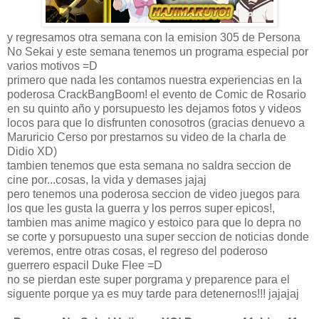
y regresamos otra semana con la emision 305 de Persona
No Sekai y este semana tenemos un programa especial por
varios motivos =D
primero que nada les contamos nuestra experiencias en la
poderosa CrackBangBoom! el evento de Comic de Rosario
en su quinto año y porsupuesto les dejamos fotos y videos
locos para que lo disfrunten conosotros (gracias denuevo a
Maruricio Cerso por prestarnos su video de la charla de
Didio XD)
tambien tenemos que esta semana no saldra seccion de
cine por...cosas, la vida y demases jajaj
pero tenemos una poderosa seccion de video juegos para
los que les gusta la guerra y los perros super epicos!,
tambien mas anime magico y estoico para que lo depra no
se corte y porsupuesto una super seccion de noticias donde
veremos, entre otras cosas, el regreso del poderoso
guerrero espacil Duke Flee =D
no se pierdan este super porgrama y preparence para el
siguente porque ya es muy tarde para detenernos!!! jajajaj