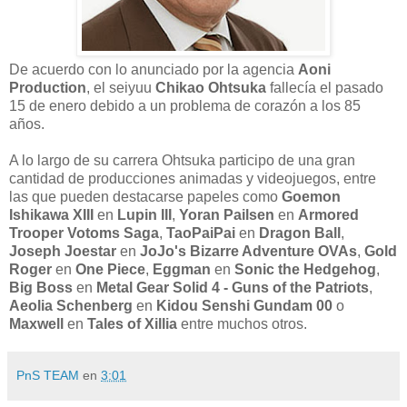
De acuerdo con lo anunciado por la agencia
Aoni
Production
, el seiyuu
Chikao Ohtsuka
fallecía el pasado
15 de enero debido a un problema de corazón a los 85
años.
A lo largo de su carrera Ohtsuka participo de una gran
cantidad de producciones animadas y videojuegos, entre
las que pueden destacarse papeles como
Goemon
Ishikawa XIII
en
Lupin III
,
Yoran Pailsen
en
Armored
Trooper Votoms Saga
,
TaoPaiPai
en
Dragon Ball
,
Joseph Joestar
en
JoJo's Bizarre Adventure OVAs
,
Gold
Roger
en
One Piece
,
Eggman
en
Sonic the Hedgehog
,
Big Boss
en
Metal Gear Solid 4 - Guns of the Patriots
,
Aeolia Schenberg
en
Kidou Senshi Gundam 00
o
Maxwell
en
Tales of Xillia
entre muchos otros.
PnS TEAM
en
3:01