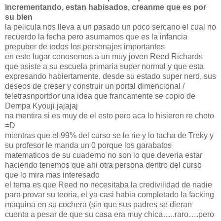
incrementando, estan habisados, creanme que es por
su bien
la pelicula nos lleva a un pasado un poco sercano el cual no
recuerdo la fecha pero asumamos que es la infancia
prepuber de todos los personajes importantes
en este lugar conosemos a un muy joven Reed Richards
que asiste a su escuela primaria super normal y que esta
expresando habiertamente, desde su estado super nerd, sus
deseos de creser y construir un portal dimencional /
teletrasnportdor una idea que francamente se copio de
Dempa Kyouji jajajaj
na mentira si es muy de el esto pero aca lo hisieron re choto
=D
mientras que el 99% del curso se le rie y lo tacha de Treky y
su profesor le manda un 0 porque los garabatos
matematicos de su cuaderno no son lo que deveria estar
haciendo tenemos que ahi otra persona dentro del curso
que lo mira mas interesado
el tema es que Reed no necesitaba la credivilidad de nadie
para provar su teoria, el ya casi habia completado la facking
maquina en su cochera (sin que sus padres se dieran
cuenta a pesar de que su casa era muy chica…..raro….pero