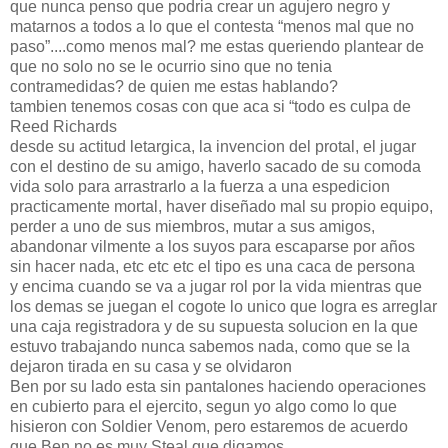
que nunca penso que podria crear un agujero negro y
matarnos a todos a lo que el contesta “menos mal que no
paso”....como menos mal? me estas queriendo plantear de
que no solo no se le ocurrio sino que no tenia
contramedidas? de quien me estas hablando?
tambien tenemos cosas con que aca si “todo es culpa de
Reed Richards
desde su actitud letargica, la invencion del protal, el jugar
con el destino de su amigo, haverlo sacado de su comoda
vida solo para arrastrarlo a la fuerza a una espedicion
practicamente mortal, haver diseñado mal su propio equipo,
perder a uno de sus miembros, mutar a sus amigos,
abandonar vilmente a los suyos para escaparse por años
sin hacer nada, etc etc etc el tipo es una caca de persona
y encima cuando se va a jugar rol por la vida mientras que
los demas se juegan el cogote lo unico que logra es arreglar
una caja registradora y de su supuesta solucion en la que
estuvo trabajando nunca sabemos nada, como que se la
dejaron tirada en su casa y se olvidaron
Ben por su lado esta sin pantalones haciendo operaciones
en cubierto para el ejercito, segun yo algo como lo que
hisieron con Soldier Venom, pero estaremos de acuerdo
que Ben no es muy Steal que digamos