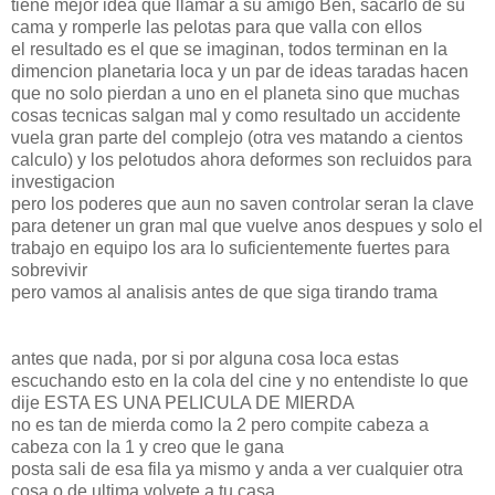
tiene mejor idea que llamar a su amigo Ben, sacarlo de su
cama y romperle las pelotas para que valla con ellos
el resultado es el que se imaginan, todos terminan en la
dimencion planetaria loca y un par de ideas taradas hacen
que no solo pierdan a uno en el planeta sino que muchas
cosas tecnicas salgan mal y como resultado un accidente
vuela gran parte del complejo (otra ves matando a cientos
calculo) y los pelotudos ahora deformes son recluidos para
investigacion
pero los poderes que aun no saven controlar seran la clave
para detener un gran mal que vuelve anos despues y solo el
trabajo en equipo los ara lo suficientemente fuertes para
sobrevivir
pero vamos al analisis antes de que siga tirando trama
antes que nada, por si por alguna cosa loca estas
escuchando esto en la cola del cine y no entendiste lo que
dije ESTA ES UNA PELICULA DE MIERDA
no es tan de mierda como la 2 pero compite cabeza a
cabeza con la 1 y creo que le gana
posta sali de esa fila ya mismo y anda a ver cualquier otra
cosa o de ultima volvete a tu casa