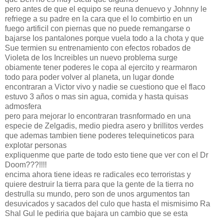
pero antes de que el equipo se reuna denuevo y Johnny le
refriege a su padre en la cara que el lo combirtio en un
fuego artificil con piernas que no puede remangarse o
bajarse los pantalones porque vuela todo a la chota y que
Sue termien su entrenamiento con efectos robados de
Violeta de los Increibles un nuevo problema surge
obiamente tener poderes le copa al ejercito y rearmaron
todo para poder volver al planeta, un lugar donde
encontraran a Victor vivo y nadie se cuestiono que el flaco
estuvo 3 años o mas sin agua, comida y hasta quisas
admosfera
pero para mejorar lo encontraran trasnformado en una
especie de Zelgadis, medio piedra asero y brillitos verdes
que ademas tambien tiene poderes telequineticos para
explotar personas
expliquenme que parte de todo esto tiene que ver con el Dr
Doom???!!!!
encima ahora tiene ideas re radicales eco terroristas y
quiere destruir la tierra para que la gente de la tierra no
destrulla su mundo, pero son de unos argumentos tan
desuvicados y sacados del culo que hasta el mismisimo Ra
Shal Gul le pediria que bajara un cambio que se esta