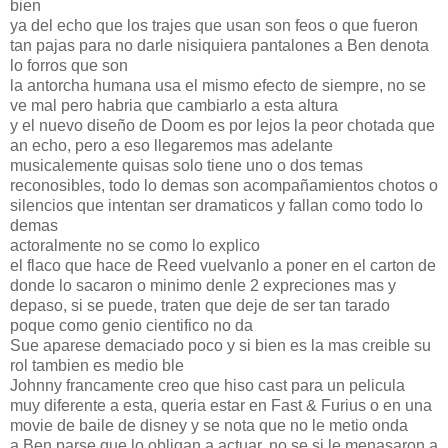
bien
ya del echo que los trajes que usan son feos o que fueron
tan pajas para no darle nisiquiera pantalones a Ben denota
lo forros que son
la antorcha humana usa el mismo efecto de siempre, no se
ve mal pero habria que cambiarlo a esta altura
y el nuevo diseño de Doom es por lejos la peor chotada que
an echo, pero a eso llegaremos mas adelante
musicalemente quisas solo tiene uno o dos temas
reconosibles, todo lo demas son acompañamientos chotos o
silencios que intentan ser dramaticos y fallan como todo lo
demas
actoralmente no se como lo explico
el flaco que hace de Reed vuelvanlo a poner en el carton de
donde lo sacaron o minimo denle 2 expreciones mas y
depaso, si se puede, traten que deje de ser tan tarado
poque como genio cientifico no da
Sue aparese demaciado poco y si bien es la mas creible su
rol tambien es medio ble
Johnny francamente creo que hiso cast para un pelicula
muy diferente a esta, queria estar en Fast & Furius o en una
movie de baile de disney y se nota que no le metio onda
a Ben parse que lo obligan a actuar, no se si le menasaron a