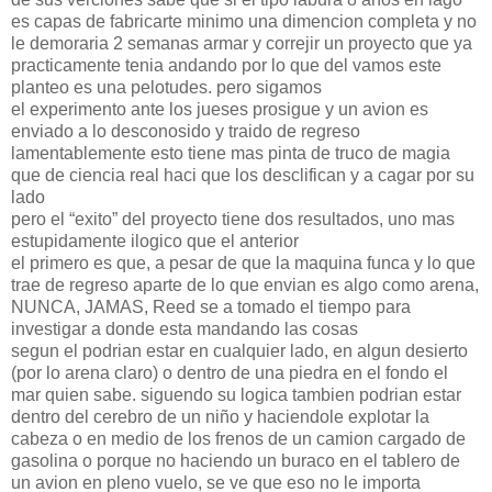
es capas de fabricarte minimo una dimencion completa y no
le demoraria 2 semanas armar y correjir un proyecto que ya
practicamente tenia andando por lo que del vamos este
planteo es una pelotudes. pero sigamos
el experimento ante los jueses prosigue y un avion es
enviado a lo desconosido y traido de regreso
lamentablemente esto tiene mas pinta de truco de magia
que de ciencia real haci que los desclifican y a cagar por su
lado
pero el “exito” del proyecto tiene dos resultados, uno mas
estupidamente ilogico que el anterior
el primero es que, a pesar de que la maquina funca y lo que
trae de regreso aparte de lo que envian es algo como arena,
NUNCA, JAMAS, Reed se a tomado el tiempo para
investigar a donde esta mandando las cosas
segun el podrian estar en cualquier lado, en algun desierto
(por lo arena claro) o dentro de una piedra en el fondo el
mar quien sabe. siguendo su logica tambien podrian estar
dentro del cerebro de un niño y haciendole explotar la
cabeza o en medio de los frenos de un camion cargado de
gasolina o porque no haciendo un buraco en el tablero de
un avion en pleno vuelo, se ve que eso no le importa