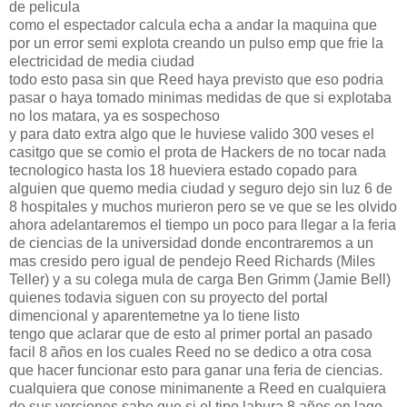
de pelicula
como el espectador calcula echa a andar la maquina que
por un error semi explota creando un pulso emp que frie la
electricidad de media ciudad
todo esto pasa sin que Reed haya previsto que eso podria
pasar o haya tomado minimas medidas de que si explotaba
no los matara, ya es sospechoso
y para dato extra algo que le huviese valido 300 veses el
casitgo que se comio el prota de Hackers de no tocar nada
tecnologico hasta los 18 hueviera estado copado para
alguien que quemo media ciudad y seguro dejo sin luz 6 de
8 hospitales y muchos murieron pero se ve que se les olvido
ahora adelantaremos el tiempo un poco para llegar a la feria
de ciencias de la universidad donde encontraremos a un
mas cresido pero igual de pendejo Reed Richards (Miles
Teller) y a su colega mula de carga Ben Grimm (Jamie Bell)
quienes todavia siguen con su proyecto del portal
dimencional y aparentemetne ya lo tiene listo
tengo que aclarar que de esto al primer portal an pasado
facil 8 años en los cuales Reed no se dedico a otra cosa
que hacer funcionar esto para ganar una feria de ciencias.
cualquiera que conose minimanente a Reed en cualquiera
de sus verciones sabe que si el tipo labura 8 años en lago