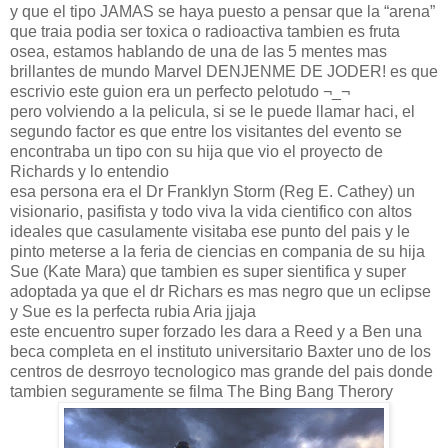
y que el tipo JAMAS se haya puesto a pensar que la “arena”
que traia podia ser toxica o radioactiva tambien es fruta
osea, estamos hablando de una de las 5 mentes mas
brillantes de mundo Marvel DENJENME DE JODER! es que
escrivio este guion era un perfecto pelotudo ¬_¬
pero volviendo a la pelicula, si se le puede llamar haci, el
segundo factor es que entre los visitantes del evento se
encontraba un tipo con su hija que vio el proyecto de
Richards y lo entendio
esa persona era el Dr Franklyn Storm (Reg E. Cathey) un
visionario, pasifista y todo viva la vida cientifico con altos
ideales que casulamente visitaba ese punto del pais y le
pinto meterse a la feria de ciencias en compania de su hija
Sue (Kate Mara) que tambien es super sientifica y super
adoptada ya que el dr Richars es mas negro que un eclipse
y Sue es la perfecta rubia Aria jjaja
este encuentro super forzado les dara a Reed y a Ben una
beca completa en el instituto universitario Baxter uno de los
centros de desrroyo tecnologico mas grande del pais donde
tambien seguramente se filma The Bing Bang Therory