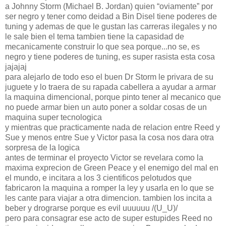
a Johnny Storm (Michael B. Jordan) quien “oviamente” por
ser negro y tener como deidad a Bin Disel tiene poderes de
tuning y ademas de que le gustan las carreras ilegales y no
le sale bien el tema tambien tiene la capasidad de
mecanicamente construir lo que sea porque...no se, es
negro y tiene poderes de tuning, es super rasista esta cosa
jajajaj
para alejarlo de todo eso el buen Dr Storm le privara de su
juguete y lo traera de su rapada cabellera a ayudar a armar
la maquina dimencional, porque pinto tener al mecanico que
no puede armar bien un auto poner a soldar cosas de un
maquina super tecnologica
y mientras que practicamente nada de relacion entre Reed y
Sue y menos entre Sue y Victor pasa la cosa nos dara otra
sorpresa de la logica
antes de terminar el proyecto Victor se revelara como la
maxima exprecion de Green Peace y el enemigo del mal en
el mundo, e incitara a los 3 cientificos pelotudos que
fabricaron la maquina a romper la ley y usarla en lo que se
les cante para viajar a otra dimencion. tambien los incita a
beber y drograrse porque es evil uuuuuu /(U_U)/
pero para consagrar ese acto de super estupides Reed no