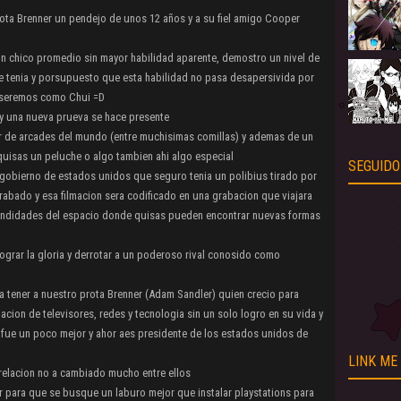
ota Brenner un pendejo de unos 12 años y a su fiel amigo Cooper
un chico promedio sin mayor habilidad aparente, demostro un nivel de
e tenia y porsupuesto que esta habilidad no pasa desapersivida por
oseremos como Chui =D
 y una nueva prueva se hace presente
r de arcades del mundo (entre muchisimas comillas) y ademas de un
quisas un peluche o algo tambien ahi algo especial
SEGUIDO
l gobierno de estados unidos que seguro tenia un polibius tirado por
abado y esa filmacion sera codificado en una grabacion que viajara
ofundidades del espacio donde quisas pueden encontrar nuevas formas
lograr la gloria y derrotar a un poderoso rival conosido como
 tener a nuestro prota Brenner (Adam Sandler) quien crecio para
cion de televisores, redes y tecnologia sin un solo logro en su vida y
e fue un poco mejor y ahor aes presidente de los estados unidos de
LINK ME
 relacion no a cambiado mucho entre ellos
r para que se busque un laburo mejor que instalar playstations para