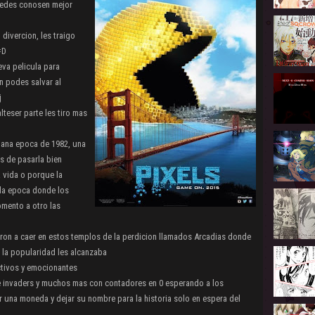
tedes conosen mejor
 divercion, les traigo
=D
eva pelicula para
 podes salvar al
j
lteser parte les tiro mas
jana epoca de 1982, una
s de pasarla bien
 vida o porque la
 la epoca donde los
mento a otro las
ron a caer en estos templos de la perdicion llamados Arcadias donde
 la popularidad les alcanzaba
ictivos y emocionantes
e invaders y muchos mas con contadores en 0 esperando a los
r una moneda y dejar su nombre para la historia solo en espera del