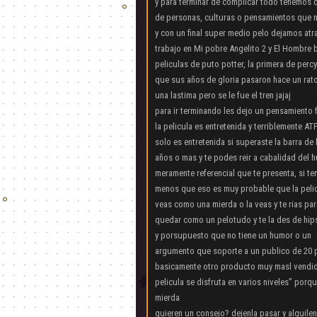
y para terminar de complicar todo tenemos q
de personas, culturas o pensamientos que 
y con un final super medio pelo dejamos atr
trabajo en Mi pobre Angelito 2 y El Hombre 
peliculas de puto potter, la primera de per
que sus años de gloria pasaron hace un rat
una lastima pero se le fue el tren jajaj
para ir terminando les dejo un pensamiento f
la pelicula es entretenida y terriblemente AT
solo es entretenida si superaste la barra de 
años o mas y te podes reir a cabalidad del 
meramente referencial que te presenta, si te
menos que eso es muy probable que la pelic
veas como una mierda o la veas y te rias pa
quedar como un pelotudo y te la des de hip
y porsupuesto que no tiene un humor o un
argumento que soporte a un publico de 20 p
basicamente otro producto muy masl vendid
pelicula se disfruta en varios niveles” porq
mierda
quieren un consejo? dejenla pasar y alquile