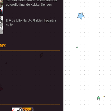
Retraso indefinido en la emisión del
episodio final de Kekkai Sensen
El 6 de julio Naruto Gaiden llegará a
su fin.
RES