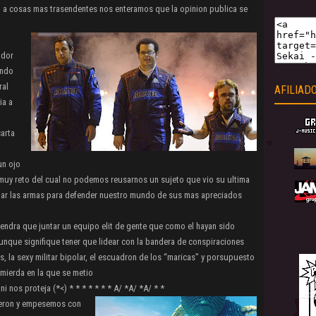
 o a cosas mas trasendentes nos enteramos que la opinion publica se
ador
ando
ral
AFILIAD
ia a
carta
un ojo
muy reto del cual no podemos reusarnos un sujeto que vio su ultima
mar las armas para defender nuestro mundo de sus mas apreciados
endra que juntar un equipo elit de gente que como el hayan sido
nque signifique tener que lidear con la bandera de conspiraciones
, la sexy militar bipolar, el escuadron de los “maricas” y porsupuesto
 mierda en la que se metio
ni nos proteja (*<) * * * * * * * A/ *A/ *A/ * *
vieron y empesemos con