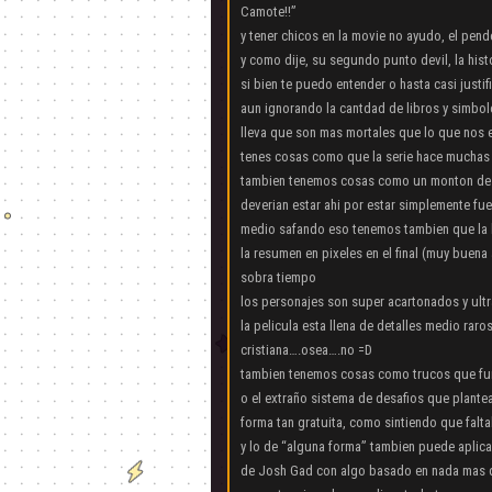
Camote!!”
y tener chicos en la movie no ayudo, el pend
y como dije, su segundo punto devil, la hist
si bien te puedo entender o hasta casi justi
aun ignorando la cantdad de libros y simbo
lleva que son mas mortales que lo que nos e
tenes cosas como que la serie hace muchas m
tambien tenemos cosas como un monton de s
deverian estar ahi por estar simplemente fue
medio safando eso tenemos tambien que la hi
la resumen en pixeles en el final (muy buena
sobra tiempo
los personajes son super acartonados y ult
la pelicula esta llena de detalles medio ra
cristiana….osea….no =D
tambien tenemos cosas como trucos que fun
o el extraño sistema de desafios que plantea
forma tan gratuita, como sintiendo que falt
y lo de “alguna forma” tambien puede aplicar
de Josh Gad con algo basado en nada mas qu