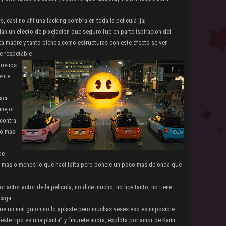
s, casi no ahi una facking sombra en toda la pelicula jjaj
n un efecto de pixelacion que seguro fue en parte ispiracion del
ta madre y tanto bichos como estructuras con este efecto se ven
te respetable
 buenos
ente
a
aci
 mejor
contra
to mas
de
ra mas o menos lo que haci falta pero ponele un poco mas de onda que
 actor actor de la pelicula, no dice mucho, no hce tanto, no tiene
 caga
que un mal guion no lo aplaste pero muchas veses eso es imposible
“este tipo es una planta” y “murete ahora, explota por amor de Kami