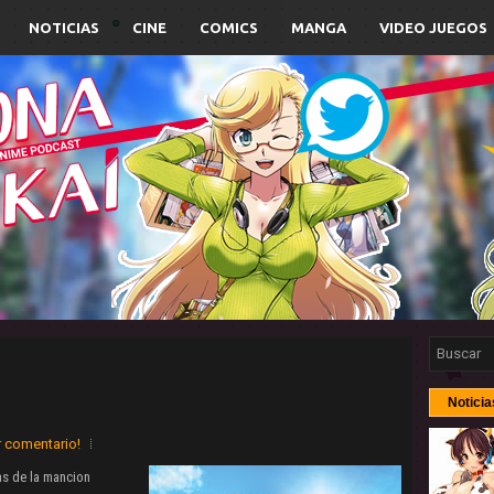
NOTICIAS
CINE
COMICS
MANGA
VIDEO JUEGOS
Noticia
r comentario!
las de la mancion