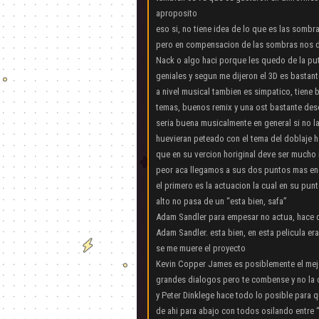
aproposito
eso si, no tiene idea de lo que es las sombra
pero en compensacion de las sombras nos da
Nack o algo haci porque les quedo de la pu
geniales y segun me dijeron el 3D es bastan
a nivel musical tambien es simpatico, tiene
temas, buenos remix y una ost bastante des
seria buena musicalmente en general si no l
huevieran peteado con el tema del doblaje h
que en su vercion horiginal deve ser mucho
peor aca llegamos a sus dos puntos mas en
el primero es la actuacion la cual en su pun
alto no pasa de un “esta bien, safa”
Adam Sandler para empesar no actua, hace 
Adam Sandler. esta bien, en esta pelicula e
se me muere el proyecto
Kevin Copper James es posiblemente el mejor
grandes dialogos pero te combense y no la
y Peter Dinklege hace todo lo posible para 
de ahi para abajo con todos osilando entre 