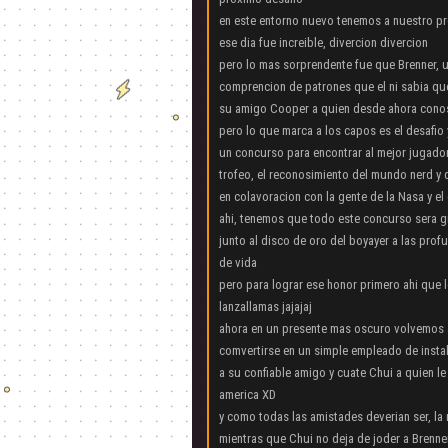
en este entorno nuevo tenemos a nuestro pr
ese dia fue increible, divercion divercion
pero lo mas sorprendente fue que Brenner, 
comprencion de patrones que el ni sabia qu
su amigo Cooper a quien desde ahora con
pero lo que marca a los capos es el desafio
un concurso para encontrar al mejor jugado
trofeo, el reconosimiento del mundo nerd y 
en colavoracion con la gente de la Nasa y e
ahi, tenemos que todo este concurso sera gr
junto al disco de oro del boyayer a las pr
de vida
pero para lograr ese honor primero ahi que 
lanzallamas jajajaj
ahora en un presente mas oscuro volvemos a
comvertirse en un simple empleado de instala
a su confiable amigo y cuate Chui a quien l
america XD
y como todas las amistades deverian ser, la
mientras que Chui no deja de joder a Brenne