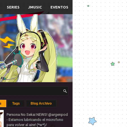
SERIES
JMUSIC
EVENTOS
s
Tags
Blog Archivo
Persona No Sekai NEWS! @argenpod
- Estamos lubricando el microfono
para volver al aire! (*w*)/