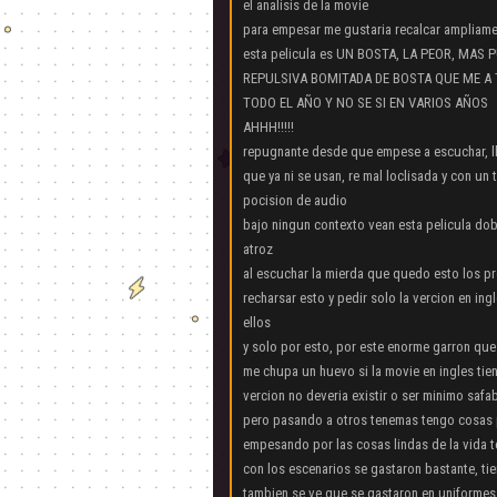
el analisis de la movie
para empesar me gustaria recalcar ampliame
esta pelicula es UN BOSTA, LA PEOR, MAS
REPULSIVA BOMITADA DE BOSTA QUE ME 
TODO EL AÑO Y NO SE SI EN VARIOS AÑOS
AHHH!!!!!
repugnante desde que empese a escuchar, l
que ya ni se usan, re mal loclisada y con un
pocision de audio
bajo ningun contexto vean esta pelicula do
atroz
al escuchar la mierda que quedo esto los p
recharsar esto y pedir solo la vercion en in
ellos
y solo por esto, por este enorme garron que 
me chupa un huevo si la movie en ingles tien
vercion no deveria existir o ser minimo safa
pero pasando a otros tenemas tengo cosas p
empesando por las cosas lindas de la vida 
con los escenarios se gastaron bastante, t
tambien se ve que se gastaron en uniformes 