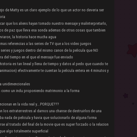
ejo de Matty es un claro ejemplo de lo que un actor no deveria ser
oria
ficar que los aliens hayan tomado nuestro mensaje y malinterpretarlo,
los de paz que lleva esa sonda ademas de otras cosas que tambien
viaron, la historia hace mucha agua
as referencias a las series de TV que a los video juegos
eries y juegos dentro del mismo canon de la pelicula que NO
ra del tiempo en el que el mensaje fue enviado
storia es tan lineal y llena de tiempo y datos al pedo que cuando te
 animacion) efectivamente te cuentan la pelicula entera en 4 minutos y
ra unidimencionales
ros como un indu proponiendo matrimonio a la forma
cionan en la vida real y….PORQUE???
n los extraterrestres al darnos una chanse de destruirlos de una
aba nada de pelicula y havia que solucionarlo de alguna forma
se al tratado del final de la movie que es super forzado o la relacion
e algo totalmente superficial