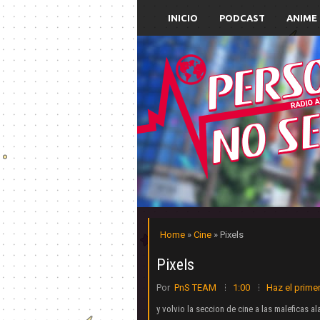
INICIO
PODCAST
ANIME
Home
»
Cine
» Pixels
Pixels
Por
PnS TEAM
1:00
Haz el prime
y volvio la seccion de cine a las maleficas a