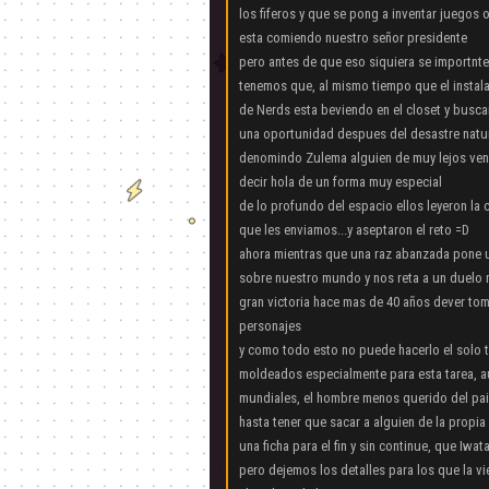
los fiferos y que se pong a inventar juegos
esta comiendo nuestro señor presidente
pero antes de que eso siquiera se importnte
tenemos que, al mismo tiempo que el instal
de Nerds esta beviendo en el closet y busc
una oportunidad despues del desastre natu
denomindo Zulema alguien de muy lejos ven
decir hola de un forma muy especial
de lo profundo del espacio ellos leyeron la 
que les enviamos...y aseptaron el reto =D
ahora mientras que una raz abanzada pone 
sobre nuestro mundo y nos reta a un duelo 
gran victoria hace mas de 40 años dever to
personajes
y como todo esto no puede hacerlo el solo t
moldeados especialmente para esta tarea, au
mundiales, el hombre menos querido del pais
hasta tener que sacar a alguien de la propia
una ficha para el fin y sin continue, que Iwata
pero dejemos los detalles para los que la 