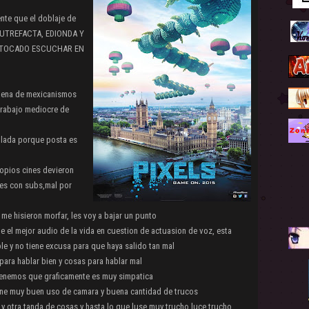
nte que el doblaje de
 PUTREFACTA, EDIONDA Y
A TOCADO ESCUCHAR EN
lena de mexicanismos
 trabajo mediocre de
blada porque posta es
ropios cines devieron
gles con subs,mal por
me hisieron morfar, les voy a bajar un punto
e el mejor audio de la vida en cuestion de actuasion de voz, esta
ble y no tiene excusa para que haya salido tan mal
ara hablar bien y cosas para hablar mal
tenemos que graficamente es muy simpatica
iene muy buen uso de camara y buena cantidad de trucos
y otra tanda de cosas y hasta lo que luse muy trucho luce trucho