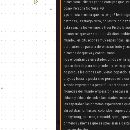
dimencional efimera y toda corrupta que us
como Persona No Sekai =D
y para esta semana que les tengo? les traigo
patrones, les traigo retro, no les traigo paz 
esta semana les venimos a traer Pixels la nu
demostrar que voz nerdo de 40 años tambien
mundo….en cituaciones muy espesificas jaja
pero antes de pasar a defenestrar todo y ena
o menos de que va y continuamos
nos encontramos en estados unidos en la le
epoca dorada para ser pendejo y tenes gana
no porque las drogas estuvieran copando la
playboy fuera la posta sino porque esta era
Arcade empesaron a pegar fulero y de un mo
monedas del mundo empesaron a escasear
chicos y chicas de todas las edades empesa
les esperaban las primeras esperiencias que
ahi estabam brillantes, coloridos, super ad
donky kong, pac man, arcanoid, qbeg, spac
primeros valientes que se atrevieran a gasta
proximo desafio