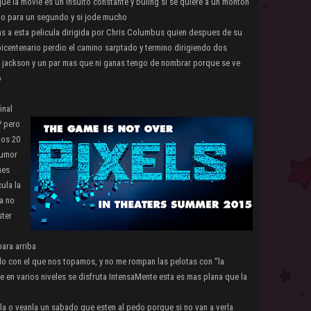
ue la movie es un insulto constante y buling si se quiere a un monton
no para un segundo y si jode mucho
as a esta pelicula dirigida por Chris Columbus quien despues de su
bicentenario perdio el camino sarptado y termino dirigiendo dos
cy jackson y un par mas que ni ganas tengo de nombrar porque se ve
o
inal
P pero
los 20
humor
nes
ula la
ra no
ster
ara arriba
o con el que nos topamos, y no me rompan las pelotas con “la
ue en varios niveles se disfruta IntensaMente esta es mas plana que la
nla o veanla un sabado que esten al pedo porque si no van a verla