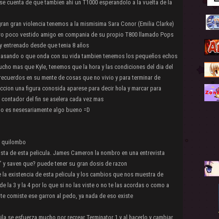
se cuenta de que tambien ahi un T1000 esperandolo a la vuelta de la
ran gran violencia tenemos a la mismisima Sara Conor (Emilia Clarke)
stro poco vestido amigo en compania de su propio T800 llamado Pops
 y entrenado desde que tenia 8 años
a pasando o que onda con su vida tambien tenemos los pequeños echos
cho mas que Kyle, tenemos que la hora y las condiciones del dia del
 recuerdos en su mente de cosas que no vivio y para terminar de
ccion una figura conosida aparese para decir hola y marcar para
 contador del fin se aselera cada vez mas
 no es nesesariamente algo bueno =D
n quilombo
posta de esta pelicula. James Cameron la nombro en una entrevista
” y saven que? puede tener su gran dosis de razon
 la existencia de esta pelicula y los cambios que nos muestra de
 la 3 y la 4 por lo que si no las viste o no te las acordas o como a
te comiste ese garron al pedo, ya nada de eso existe
ila se esfuerza mucho por recrear Terminator 1 y al hacerlo y cambiar