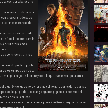
que ya casi pensaba que no
a que haverse olvidado hace
 y con la esperanz de poder
dio tenemos el estreno de
antas alegrias sigue dando
 de “los directores para la
isia de una forma mas
ulaas
remos a continucion, primero
ro, un mundo perdido por la
onde los campos de muerte
 super mejor amigo del hombre y todo lo que puede estar para atras
f cof digo Skynet goberno por encima del hombre poniendo sus armas
espectacular juego de lusesitas y onguitos gigantes conosemos al
rvivencia de la humanidad
 morir tenemos a un extremadamente joven Kyle Rese a segundos de ser
tanto otros como el