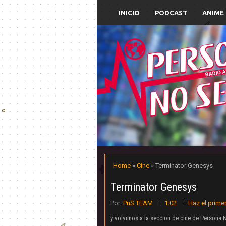
INICIO
PODCAST
ANIME
Home
»
Cine
» Terminator Genesys
Terminator Genesys
Por
PnS TEAM
1:02
Haz el prime
y volvimos a la seccion de cine de Persona 