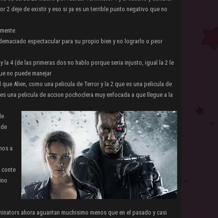
r 2 deje de existir y eso si ya es un terrible punto negativo que no
amente
r demaciado espectacular para su propio bien y no lograrlo o peor
 la 4 (de las primeras dos no hablo porque seria injusto, igual la 2 le
que no puede manejar
l que Alien, como una pelicula de Terror y la 2 que es una pelicula de
 es una pelicula de accion pochoclera muy enfocada a que llegue a la
de
 de
mos a
i conte
ino
erminators ahora aguantan muchisimo menos que en el pasado y casi