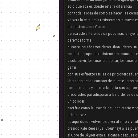
solo que aca es donde esta la diferencia
con toda la idea de como se hacen las cosa
volvera la cara de la resistencia y la mayor 
del destino Jhon Conor
de aca adelantaremos un poco mas la leyend
daremos forma
durante los años venideros Jhon lidereo un
modesto grupo de resistencia humana, les 
a sobrevivir, les enseño a pelear, les enseño
ganar
con sus esfuerzos miles de pricioneros fue
liberados de los campos de muerte listos p
tomar un arma y apuntarla hacia sus captor
preparados par adisparar a las ordenes de 
unico lider
haci fue como la leyenda de Jhon crecio y p
primera vez
es aqui donde volvemos a ver al mito vivie
cresido Kyle Reese (Jai Courtney) a las puert
el Core de Skynet esta al alcanse despues de 