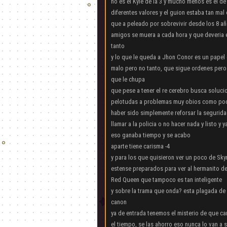
no es el Kyle de la 3 y mucho menos es el de
diferentes valores y el guion estaba tan mal 
que a peleado por sobrevivir desde los 8 a
amigos se muera a cada hora y que deveria 
tanto
y lo que le queda a Jhon Conor es un papel
malo pero no tanto, que sigue ordenes pero 
que le chupa
que pese a tener el re cerebro busca soluci
pelotudas a problemas muy obios como pod
haber sido simplemente reforsar la segurid
llamar a la policia o no hacer nada y listo y y
eso ganaba tiempo y se acabo
aparte tiene carisma -4
y para los que quisieron ver un poco de Sky
estense preparados para ver al hermanito de
Red Queen que tampoco es tan inteligente
y sobre la trama que onda? esta plagada de 
canon
ya de entrada tenemos el misterio de que ca
el tiempo, se las ahorro eso nunca lo van a s