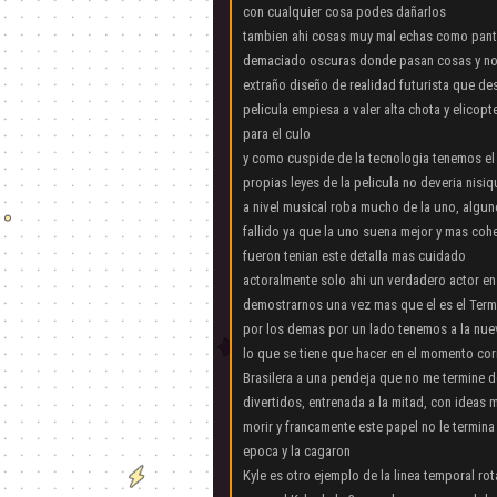
con cualquier cosa podes dañarlos
tambien ahi cosas muy mal echas como panta
demaciado oscuras donde pasan cosas y no 
extraño diseño de realidad futurista que d
pelicula empiesa a valer alta chota y elico
para el culo
y como cuspide de la tecnologia tenemos el
propias leyes de la pelicula no deveria nisiqu
a nivel musical roba mucho de la uno, algun
fallido ya que la uno suena mejor y mas coh
fueron tenian este detalla mas cuidado
actoralmente solo ahi un verdadero actor en 
demostrarnos una vez mas que el es el Term
por los demas por un lado tenemos a la nue
lo que se tiene que hacer en el momento cor
Brasilera a una pendeja que no me termine d
divertidos, entrenada a la mitad, con ideas 
morir y francamente este papel no le termina
epoca y la cagaron
Kyle es otro ejemplo de la linea temporal rot