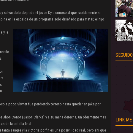
s y salvandolo de pedo el joven Kyle conose al que rapidamente se
espina en la espalda de un programa solo diseñado para matar, el hijo
a y le
enseño
SEGUIDO
 a
ron
ara
es
su
oco a poco Skynet fue perdiendo terreno hasta quedar en jake por
nte Jhon Conor (Jason Clarke) y a su mana derecha, un obiamente mas
LINK ME
as de la batalla final
tanta sangre y la victoria porfin es una posivilidad real, pero ahi que