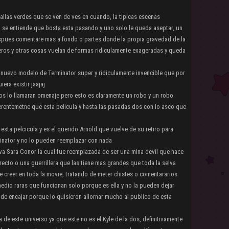
llas verdes que se ven de ves en cuando, la tipicas escenas
se entiende que bosta esta pasando y uno solo le queda aseptar, un
espues comentare mas a fondo o partes donde la propia gravedad de la
pteros y otras cosas vuelan de formas ridiculamente exageradas y queda
 nuevo modelo de Terminator super y ridiculamente invencible que por
iera existir jaajaj
os lo llamaran omenaje pero esto es claramente un robo y un robo
erentemetne que esta pelicula y hasta las pasadas dos con lo asco que
esta pelcicula y es el querido Arnold que vuelve de su retiro para
inator y no lo pueden reemplazar con nada
va Sara Conor la cual fue reemplazada de ser una mina devil que hace
recto o una guerrillera que las tiene mas grandes que toda la selva
e creer en toda la movie, tratando de meter chistes o comentararios
medio raras que funcionan solo porque es ella y no la pueden dejar
 de encajar porque lo quisieron allornar mucho al publico de esta
a de este universo ya que este no es el Kyle de la dos, definitivamente