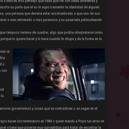
 la 4 este es otro pendejo que nada que ver con ideas diferentes y
escrita su parte que el no le supo transmitir la identidad de alguien
ños, una persona que deveria estar acostumbrado a que uno de sus
estar o mas entrenado o mas paranoico y no pasarsela pelotudeando
 que tampoco termina de cuadrar, algo que podria interpretarse como
porque lo quiere hacer y lo hace cuando le chupa y de la forma en la
ones re
ria
ad o
a con
net
 la
errores groserisimos y cosas que se contradicen o se cagan en el
rajos hacen los terminators en 1984 o quien mando a Pops tan atras en
aver y tiene que ponerse muy surrealistas para tratar de encontrar la