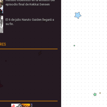
Retraso indefinido en la emisión del
episodio final de Kekkai Sensen
El 6 de julio Naruto Gaiden llegará a
su fin.
RES