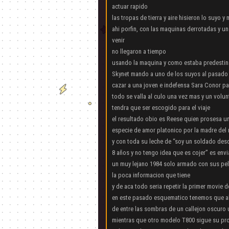
actuar rapido
las tropas de tierra y aire hisieron lo suyo 
ahi porfin, con las maquinas derrotadas y u
venir
no llegaron a tiempo
usando la maquina y como estaba predesti
Skynet mando a uno de los suyos al pasado
cazar a una joven e indefensa Sara Conor p
todo se valla al culo una vez mas y un volun
tendra que ser escogido para el viaje
el resultado obio es Reese quien prosesa u
especie de amor platonico por la madre del
y con toda su leche de “soy un soldado des
8 años y no tengo idea que es cojer” es env
un muy lejano 1984 solo armado con sus pel
la poca informacion que tiene
y de aca todo seria repetir la primer movie 
en este pasado esquematico tenemos que ahi
de entre las sombras de un callejon oscuro
mientras que otro modelo T800 sigue su pro