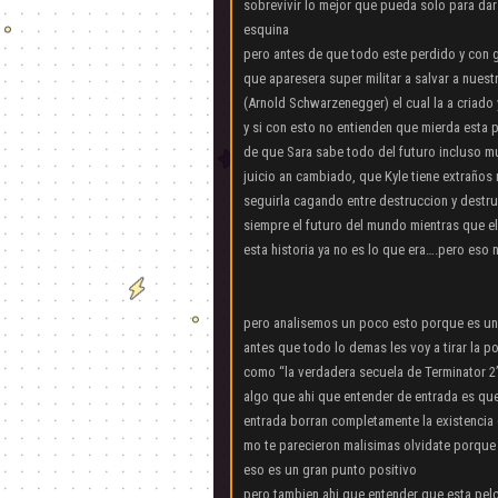
sobrevivir lo mejor que pueda solo para dar
esquina
pero antes de que todo este perdido y con g
que aparesera super militar a salvar a nue
(Arnold Schwarzenegger) el cual la a criado
y si con esto no entienden que mierda est
de que Sara sabe todo del futuro incluso mu
juicio an cambiado, que Kyle tiene extraños
seguirla cagando entre destruccion y destru
siempre el futuro del mundo mientras que el
esta historia ya no es lo que era….pero eso
pero analisemos un poco esto porque es u
antes que todo lo demas les voy a tirar la 
como “la verdadera secuela de Terminator 2
algo que ahi que entender de entrada es que
entrada borran completamente la existencia de
mo te parecieron malisimas olvidate porque 
eso es un gran punto positivo
pero tambien ahi que entender que esta pelc