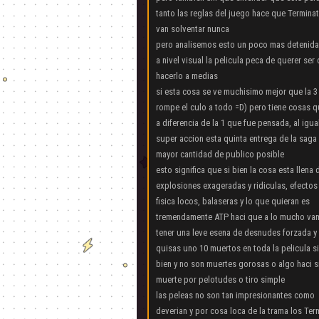
tanto las reglas del juego hace que Terminato
van solventar nunca
pero analisemos esto un poco mas detenid
a nivel visual la pelicula peca de querer se
hacerlo a medias
si esta cosa se ve muchisimo mejor que la 3 y
rompe el culo a todo =D) pero tiene cosas 
a diferencia de la 1 que fue pensada, al igua
super accion esta quinta entrega de la saga
mayor cantidad de publico posible
esto significa que si bien la cosa esta llena 
explosiones exageradas y ridiculas, efectos
fisica locos, balaseras y lo que quieran es
tremendamente ATP haci que a lo mucho va
tener una leve esena de desnudes forzada y
quisas uno 10 muertos en toda la pelicula s
bien y no son muertes gorosas o algo haci s
muerte por pelotudes o tiro simple
las peleas no son tan impresionantes como
deverian y por cosa loca de la trama los T