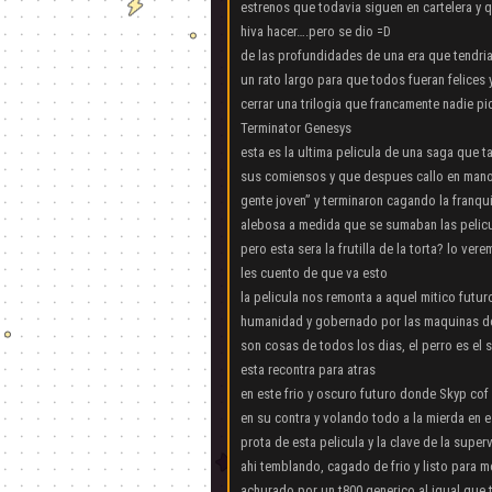
estrenos que todavia siguen en cartelera y 
hiva hacer….pero se dio =D
de las profundidades de una era que tendri
un rato largo para que todos fueran felices
cerrar una trilogia que francamente nadie pi
Terminator Genesys
esta es la ultima pelicula de una saga que t
sus comiensos y que despues callo en manos
gente joven” y terminaron cagando la franqu
alebosa a medida que se sumaban las pelic
pero esta sera la frutilla de la torta? lo ve
les cuento de que va esto
la pelicula nos remonta a aquel mitico futu
humanidad y gobernado por las maquinas d
son cosas de todos los dias, el perro es el
esta recontra para atras
en este frio y oscuro futuro donde Skyp co
en su contra y volando todo a la mierda en 
prota de esta pelicula y la clave de la supe
ahi temblando, cagado de frio y listo para
achurado por un t800 generico al igual que 