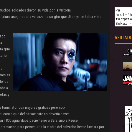
y muchos soldados dieron su vida por la victoria
n futuro asegurado la valanza da un giro que Jhon ya se habia visto
nado
AFILIAD
 a
ara que
tario
na
 mesias
de los
iado a
otas y
de terminator con mejores graficas pero nop
 cosas que definitivamente no deveria haver
 un T800 aguardaba paciente no a Sara sino a Reese
gramacion para perseguir a la madre del salvador Reese luchara por