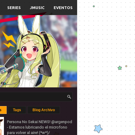
SERIES
JMUSIC
EVENTOS
s
Tags
Blog Archivo
Persona No Sekai NEWS! @argenpod
- Estamos lubricando el microfono
para volver al aire! (*w*)/