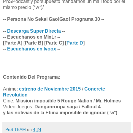
PnSPodcast y porsupuesto mandarnos un mail todo por el
mismo precio (*w*)/
-- Persona No Sekai Gao!Gao! Programa 30 --
--
Descarga Super Directa
--
-- Escuchanos en MixLr --
[Parte A] [Parte B] [Parte C] [
Parte D
]
--
Escuchanos en Ivoox
--
Contenido Del Programa:
Anime:
estreno de Noviembre 2015
/
Concrete
Revolution
Cine:
Mission imposible 5 Rouge Nation
/
Mr. Holmes
Video Juegos:
Danganronpa saga
/
Fallout 4
y las notivias de la Ebina imposible de ignorar (°w°)
PnS TEAM
en
4:24