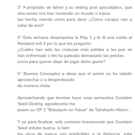
3° A propósito de fafner y su setting post apocalíptico, que
otra series nos han mostrado un mundo o trama
tan hecha mierda como para decir ¡¡Como carajos van a
zafar de eso!!
4° Esta semana desempolve la Play 1 y le di una vuelta al
Resident evil 3 por lo que les pregunto:
¿Cuáles han sido las criaturas más jodidas a las que se
han enfrentado o les ha pateado demasiado las pelotas
como para querer dejar de jugar dicho game?
5° Buenos Conceptos e ideas que el anime no ha sabido
aprovechar o a desperdiciado
de manera chota.
Aprovechando que termine hace unas semanitas Gundam
Seed Destiny, agradeceria me
pasen su OP 3 "Bokutachi no Yukue" de Takahashi Hitomi...
Y ya para finalizar, solo comento brevemente que Gundam
Seed estubo buena, si bien
los giros de tuerca son predicibles a la distancia, esta